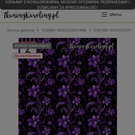
DZIAŁAMY Z NOWĄ DRUKARNIĄ. MOŻLIWE OPÓŹNIENIA. PRZEPRASZAMY I
DZIĘKUJEMY ZA WYROZUMIAŁOŚĆ!
Strona główna
TKANINY WODOODPORNE
OXFORD WODOODPOR
Produkt niedostępny
Na zamówienie