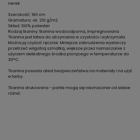
nerek.
Szerokość: 160 cm
Gramatura: ok. 210 g/m2
Skład: 100% poliester
Rodzaj tkaniny: tkanina wodoodporna, impregnowana
Tkanina jest łatwa do utrzymania w czystości i wytrzymała.
Można ją czyścić ręcznie. Mniejsze zabrudzenia wystarczy
przetrzeć wilgotną szmatką, większe przez namaczanie z
użyciem delikatnego środka piorącego w temperaturze do
30°C.
Tkanina posiada atest bezpieczeństwa na materiały i na użyt
e farby.
Tkanina drukowana - partie mogą się nieznacznie od siebie
różnić.