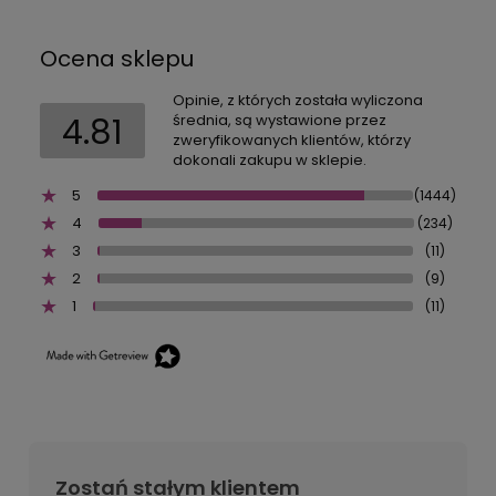
Ocena sklepu
Opinie, z których została wyliczona
4.81
średnia, są wystawione przez
zweryfikowanych klientów, którzy
dokonali zakupu w sklepie.
5
(1444)
4
(234)
3
(11)
2
(9)
1
(11)
Zostań stałym klientem