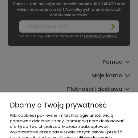
Zapisz się do naszej super paczki i odbierz 10% RABATU oraz
wykrój na kosmetyczkę :) A w kolejnych wiadomościach
dodatkowe korzyści!
*Zapisując się, wyrażasz zgodę na naszą
politykę prywatności
.
Pomoc
Moje konto
Płatności i dostawa
Informacje
Dbamy o Twoją prywatność
O nas
Pliki cookies i pokrewne im technologie umożliwiają
poprawne działanie strony i pomagają nam dostosować
ofertę do Twoich potrzeb. Możesz zaakceptować
wykorzystanie przez nas wszystkich tych plików i przejść
do sklepu lub dostosować użycie plików do swoich