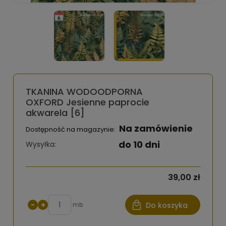
TKANINA WODOODPORNA
OXFORD Jesienne paprocie
akwarela [6]
Na zamówienie
Dostępność na magazynie:
do 10 dni
Wysyłka:
39,00 zł
−
+
mb
Do koszyka