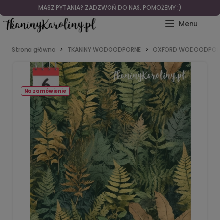
MASZ PYTANIA? ZADZWOŃ DO NAS. POMOŻEMY :)
Strona główna
TKANINY WODOODPORNE
OXFORD WODOODPOR
Na zamówienie