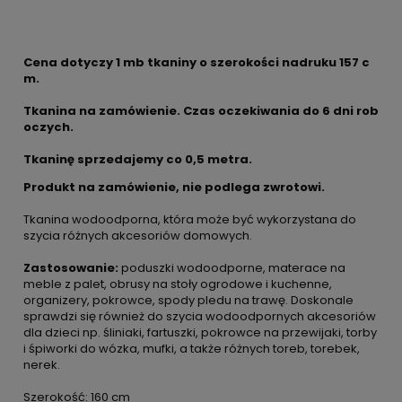
Cena dotyczy 1 mb tkaniny o szerokości nadruku 157 c
m.
Tkanina na zamówienie. Czas oczekiwania do 6 dni rob
oczych.
Tkaninę sprzedajemy co
0,5 metra.
Produkt na zamówienie, nie podlega zwrotowi.
Tkanina wodoodporna, która może być wykorzystana do
szycia różnych akcesoriów domowych.
Zastosowanie:
poduszki wodoodporne, materace na
meble z palet, obrusy na stoły ogrodowe i kuchenne,
organizery, pokrowce, spody pledu na trawę. Doskonale
sprawdzi się również do szycia wodoodpornych akcesoriów
dla dzieci np. śliniaki, fartuszki, pokrowce na przewijaki, torby
i śpiworki do wózka, mufki, a także różnych toreb, torebek,
nerek.
Szerokość: 160 cm