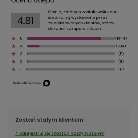
Ocena sklepu
Opinie, z których została wyliczona
4.81
średnia, są wystawione przez
zweryfikowanych klientów, którzy
dokonali zakupu w sklepie.
5
(1444)
4
(234)
3
(11)
2
(9)
1
(11)
Zostań stałym klientem
Zarejestruj się i zostań naszym stałym