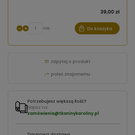
39,00 zł
−
+
mb
Do koszyka
zapytaj o produkt
poleć znajomemu
Potrzebujesz większą ilość?
Napisz na:
zamówienia@tkaninykaroliny.pl
Darmowa dostawa