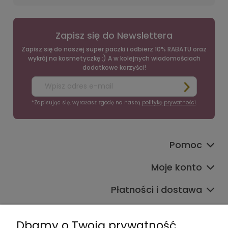
Zapisz się do Newslettera
Zapisz się do naszej super paczki i odbierz 10% RABATU oraz
wykrój na kosmetyczkę :) A w kolejnych wiadomościach
dodatkowe korzyści!
*Zapisując się, wyrażasz zgodę na naszą
politykę prywatności
.
Pomoc
Moje konto
Płatności i dostawa
Informacje
Dbamy o Twoją prywatność