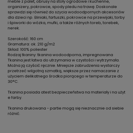
meble z palet, obrusy na stoły ogrodowe i kuchenne,
organizery, pokrowce, spody pledu na trawę. Doskonale
sprawdzi się również do szycia wodoodpornych akcesoriów
dla dzieci np. śliniaki, fartuszki, pokrowce na przewijaki, torby
i śpiworki do wózka, mufki, a także różnych toreb, torebek,
nerek.
Szerokość: 160 cm
Gramatura: ok. 210 g/m2
Skład: 100% poliester
Rodzaj tkaniny: tkanina wodoodporna, impregnowana
Tkanina jest łatwa do utrzymania w czystości i wytrzymała.
Można ją czyścić ręcznie. Mniejsze zabrudzenia wystarczy
przetrzeć wilgotną szmatką, większe przez namaczanie z
użyciem delikatnego środka piorącego w temperaturze do
30°C.
Tkanina posiada atest bezpieczeństwa na materiały i na użyt
e farby.
Tkanina drukowana - partie mogą się nieznacznie od siebie
różnić.