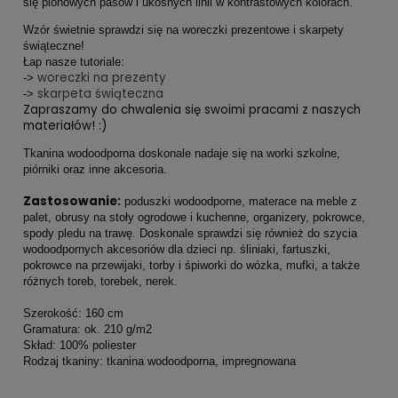
się pionowych pasów i ukośnych linii w kontrastowych kolorach.
Wzór świetnie sprawdzi się na woreczki prezentowe i skarpety
świąteczne!
Łap nasze tutoriale:
woreczki na prezenty
->
skarpeta świąteczna
->
Zapraszamy do chwalenia się swoimi pracami z naszych
materiałów! :)
Tkanina wodoodporna doskonale nadaje się na worki szkolne,
piórniki oraz inne akcesoria.
Zastosowanie:
poduszki wodoodporne, materace na meble z
palet, obrusy na stoły ogrodowe i kuchenne, organizery, pokrowce,
spody pledu na trawę. Doskonale sprawdzi się również do szycia
wodoodpornych akcesoriów dla dzieci np. śliniaki, fartuszki,
pokrowce na przewijaki, torby i śpiworki do wózka, mufki, a także
różnych toreb, torebek, nerek.
Szerokość: 160 cm
Gramatura: ok. 210 g/m2
Skład: 100% poliester
Rodzaj tkaniny: tkanina wodoodporna, impregnowana