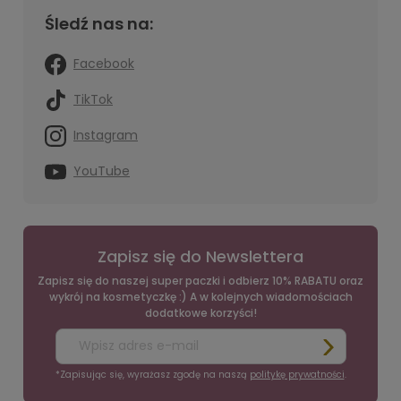
Śledź nas na:
Facebook
TikTok
Instagram
YouTube
Zapisz się do Newslettera
Zapisz się do naszej super paczki i odbierz 10% RABATU oraz
wykrój na kosmetyczkę :) A w kolejnych wiadomościach
dodatkowe korzyści!
*Zapisując się, wyrażasz zgodę na naszą
politykę prywatności
.