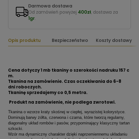
Darmowa dostawa
Od zamówień powyżej
400zł
, dostawa za
1gr
.
Opis produktu
Bezpieczeństwo
Koszty dostawy
Cena dotyczy 1 mb tkaniny o szerokości nadruku 157 c
m.
Tkanina na zamówienie. Czas oczekiwania do 6-8
dni roboczych.
Tkaninę sprzedajemy co 0,5 metra.
Produkt na zamówienie, nie podlega zwrotowi.
Tkanina o wzorze kraty skośnej w ciepłej, wyrazistej kolorystyce.
Dominują barwy żółta, czerwona i czarna, które tworzą regularny,
diagonalny układ rombów i pasów, przypominający klasyczny tartan
szkocki.
Wzór ma dynamiczny charakter dzięki naprzemiennemu układaniu