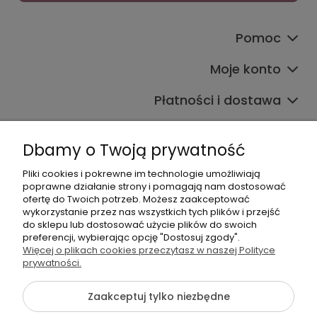
Pomoc
Moje konto
Płatności i dostawa
Informacje
Dbamy o Twoją prywatność
O nas
Pliki cookies i pokrewne im technologie umożliwiają
poprawne działanie strony i pomagają nam dostosować
ofertę do Twoich potrzeb. Możesz zaakceptować
wykorzystanie przez nas wszystkich tych plików i przejść
do sklepu lub dostosować użycie plików do swoich
preferencji, wybierając opcję "Dostosuj zgody".
Więcej o plikach cookies przeczytasz w naszej Polityce
+48 605 141 363
prywatności.
Napisz do nas
Zaakceptuj tylko niezbędne