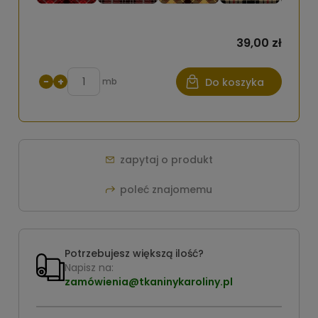
39,00 zł
−
+
mb
Do koszyka
zapytaj o produkt
poleć znajomemu
Potrzebujesz większą ilość?
Napisz na:
zamówienia@tkaninykaroliny.pl