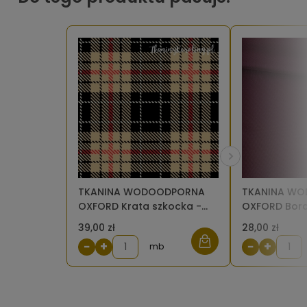
TKANINA WODOODPORNA
TKANINA W
OXFORD Krata szkocka -
OXFORD Bor
beż, czerń, czerwień, biel
39,00 zł
28,00 zł
(mały wzór) [6-8]
−
+
−
+
mb