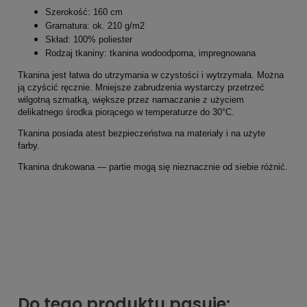
Szerokość: 160 cm
Gramatura: ok. 210 g/m2
Skład: 100% poliester
Rodzaj tkaniny: tkanina wodoodporna, impregnowana
Tkanina jest łatwa do utrzymania w czystości i wytrzymała. Można
ją czyścić ręcznie. Mniejsze zabrudzenia wystarczy przetrzeć
wilgotną szmatką, większe przez namaczanie z użyciem
delikatnego środka piorącego w temperaturze do 30°C.
Tkanina posiada atest bezpieczeństwa na materiały i na użyte
farby.
Tkanina drukowana — partie mogą się nieznacznie od siebie różnić.
Do tego produktu pasuje: