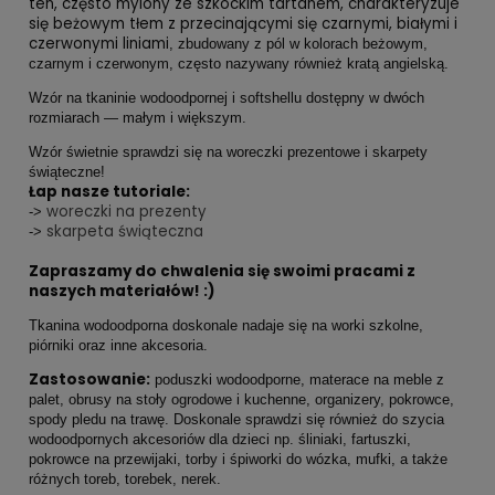
ten, często mylony ze szkockim tartanem, charakteryzuje
się beżowym tłem z przecinającymi się czarnymi, białymi i
czerwonymi liniami
, zbudowany z pól w kolorach beżowym,
czarnym i czerwonym, często nazywany również kratą angielską.
Wzór na tkaninie wodoodpornej i softshellu dostępny w dwóch
rozmiarach — małym i większym.
Wzór świetnie sprawdzi się na woreczki prezentowe i skarpety
świąteczne!
Łap nasze tutoriale:
woreczki na prezenty
->
skarpeta świąteczna
->
Zapraszamy do chwalenia się swoimi pracami z
naszych materiałów! :)
Tkanina wodoodporna doskonale nadaje się na worki szkolne,
piórniki oraz inne akcesoria.
Zastosowanie:
poduszki wodoodporne, materace na meble z
palet, obrusy na stoły ogrodowe i kuchenne, organizery, pokrowce,
spody pledu na trawę. Doskonale sprawdzi się również do szycia
wodoodpornych akcesoriów dla dzieci np. śliniaki, fartuszki,
pokrowce na przewijaki, torby i śpiworki do wózka, mufki, a także
różnych toreb, torebek, nerek.