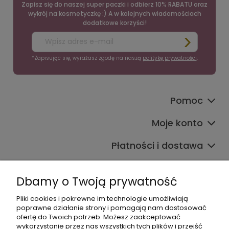
Zapisz się do naszej super paczki i odbierz 10% RABATU oraz
wykrój na kosmetyczkę :) A w kolejnych wiadomościach
dodatkowe korzyści!
*Zapisując się, wyrażasz zgodę na naszą
politykę prywatności
.
Pomoc
Moje konto
Płatności i dostawa
Informacje
Dbamy o Twoją prywatność
O nas
Pliki cookies i pokrewne im technologie umożliwiają
poprawne działanie strony i pomagają nam dostosować
ofertę do Twoich potrzeb. Możesz zaakceptować
wykorzystanie przez nas wszystkich tych plików i przejść