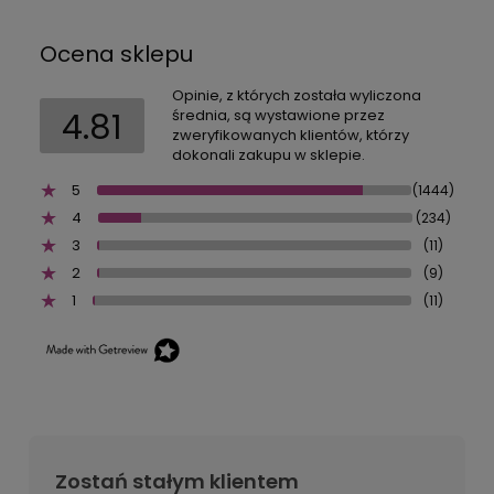
Ocena sklepu
Opinie, z których została wyliczona
4.81
średnia, są wystawione przez
zweryfikowanych klientów, którzy
dokonali zakupu w sklepie.
5
(1444)
4
(234)
3
(11)
2
(9)
1
(11)
Zostań stałym klientem