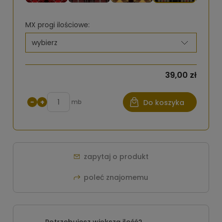
MX progi ilościowe:
39,00 zł
−
+
mb
Do koszyka
zapytaj o produkt
poleć znajomemu
Potrzebujesz większą ilość?