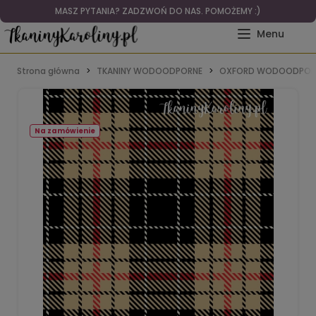
MASZ PYTANIA? ZADZWOŃ DO NAS. POMOŻEMY :)
Strona główna
TKANINY WODOODPORNE
OXFORD WODOODPOR
Na zamówienie