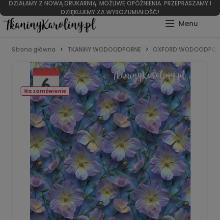
DZIAŁAMY Z NOWĄ DRUKARNIĄ. MOŻLIWE OPÓŹNIENIA. PRZEPRASZAMY I
DZIĘKUJEMY ZA WYROZUMIAŁOŚĆ!
Strona główna
TKANINY WODOODPORNE
OXFORD WODOODPOR
Na zamówienie