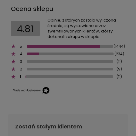
Ocena sklepu
Opinie, z których została wyliczona
4.81
średnia, są wystawione przez
zweryfikowanych klientów, którzy
dokonali zakupu w sklepie.
5
(1444)
4
(234)
3
(11)
2
(9)
1
(11)
Zostań stałym klientem