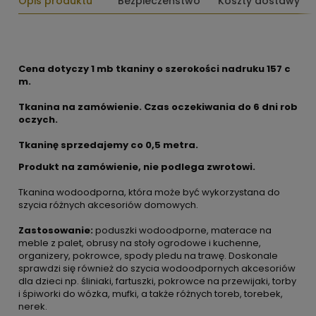
Opis produktu
Bezpieczeństwo
Koszty dostawy
Cena dotyczy 1 mb tkaniny o szerokości nadruku 157 c
m.
Tkanina na zamówienie. Czas oczekiwania do 6 dni rob
oczych.
Tkaninę sprzedajemy co
0,5 metra.
Produkt na zamówienie, nie podlega zwrotowi.
Tkanina wodoodporna, która może być wykorzystana do
szycia różnych akcesoriów domowych.
Zastosowanie:
poduszki wodoodporne, materace na
meble z palet, obrusy na stoły ogrodowe i kuchenne,
organizery, pokrowce, spody pledu na trawę. Doskonale
sprawdzi się również do szycia wodoodpornych akcesoriów
dla dzieci np. śliniaki, fartuszki, pokrowce na przewijaki, torby
i śpiworki do wózka, mufki, a także różnych toreb, torebek,
nerek.