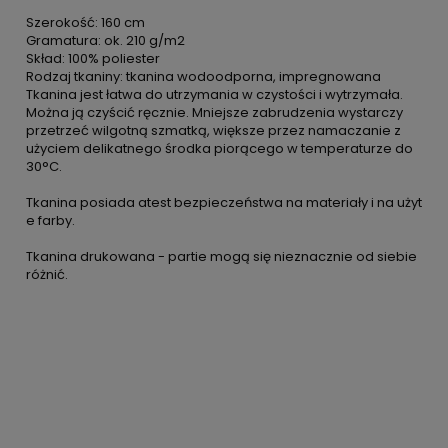
Szerokość: 160 cm
Gramatura: ok. 210 g/m2
Skład: 100% poliester
Rodzaj tkaniny: tkanina wodoodporna, impregnowana
Tkanina jest łatwa do utrzymania w czystości i wytrzymała.
Można ją czyścić ręcznie. Mniejsze zabrudzenia wystarczy
przetrzeć wilgotną szmatką, większe przez namaczanie z
użyciem delikatnego środka piorącego w temperaturze do
30°C.
Tkanina posiada atest bezpieczeństwa na materiały i na użyt
e farby.
Tkanina drukowana - partie mogą się nieznacznie od siebie
różnić.