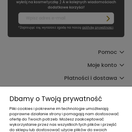
wykrój na kosmetyczkę :) A w kolejnych wiadomościach
dodatkowe korzyści!
*Zapisując się, wyrażasz zgodę na naszą
politykę prywatności
.
Pomoc
Moje konto
Płatności i dostawa
Informacje
Dbamy o Twoją prywatność
O nas
Pliki cookies i pokrewne im technologie umożliwiają
poprawne działanie strony i pomagają nam dostosować
ofertę do Twoich potrzeb. Możesz zaakceptować
wykorzystanie przez nas wszystkich tych plików i przejść
do sklepu lub dostosować użycie plików do swoich