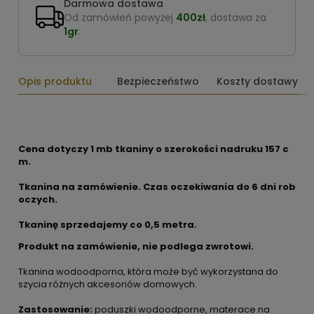
Darmowa dostawa
Od zamówień powyżej
400zł
, dostawa za
1gr
.
Opis produktu
Bezpieczeństwo
Koszty dostawy
Cena dotyczy 1 mb tkaniny o szerokości nadruku 157 c
m.
Tkanina na zamówienie. Czas oczekiwania do 6 dni rob
oczych.
Tkaninę sprzedajemy co
0,5 metra.
Produkt na zamówienie, nie podlega zwrotowi.
Tkanina wodoodporna, która może być wykorzystana do
szycia różnych akcesoriów domowych.
Zastosowanie:
poduszki wodoodporne, materace na