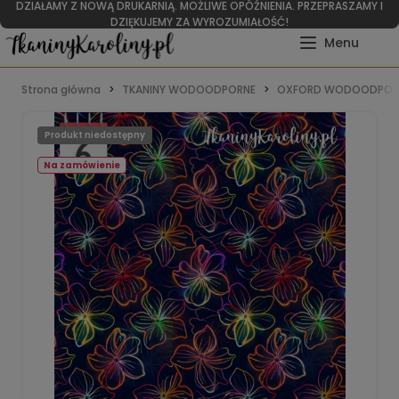
DZIAŁAMY Z NOWĄ DRUKARNIĄ. MOŻLIWE OPÓŹNIENIA. PRZEPRASZAMY I
DZIĘKUJEMY ZA WYROZUMIAŁOŚĆ!
Strona główna
TKANINY WODOODPORNE
OXFORD WODOODPOR
Produkt niedostępny
Na zamówienie