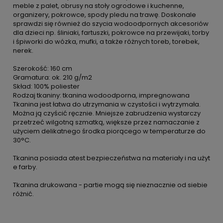
meble z palet, obrusy na stoły ogrodowe i kuchenne,
organizery, pokrowce, spody pledu na trawę. Doskonale
sprawdzi się również do szycia wodoodpornych akcesoriów
dla dzieci np. śliniaki, fartuszki, pokrowce na przewijaki, torby
i śpiworki do wózka, mufki, a także różnych toreb, torebek,
nerek.
Szerokość: 160 cm
Gramatura: ok. 210 g/m2
Skład: 100% poliester
Rodzaj tkaniny: tkanina wodoodporna, impregnowana
Tkanina jest łatwa do utrzymania w czystości i wytrzymała.
Można ją czyścić ręcznie. Mniejsze zabrudzenia wystarczy
przetrzeć wilgotną szmatką, większe przez namaczanie z
użyciem delikatnego środka piorącego w temperaturze do
30°C.
Tkanina posiada atest bezpieczeństwa na materiały i na użyt
e farby.
Tkanina drukowana - partie mogą się nieznacznie od siebie
różnić.