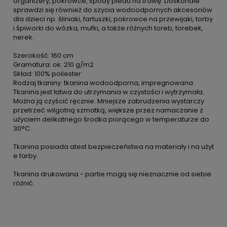
organizery, pokrowce, spody pledu na trawę. Doskonale
sprawdzi się również do szycia wodoodpornych akcesoriów
dla dzieci np. śliniaki, fartuszki, pokrowce na przewijaki, torby
i śpiworki do wózka, mufki, a także różnych toreb, torebek,
nerek.
Szerokość: 160 cm
Gramatura: ok. 210 g/m2
Skład: 100% poliester
Rodzaj tkaniny: tkanina wodoodporna, impregnowana
Tkanina jest łatwa do utrzymania w czystości i wytrzymała.
Można ją czyścić ręcznie. Mniejsze zabrudzenia wystarczy
przetrzeć wilgotną szmatką, większe przez namaczanie z
użyciem delikatnego środka piorącego w temperaturze do
30°C.
Tkanina posiada atest bezpieczeństwa na materiały i na użyt
e farby.
Tkanina drukowana - partie mogą się nieznacznie od siebie
różnić.