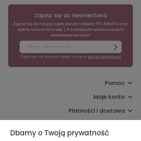
Zapisz się do Newslettera
Zapisz się do naszej super paczki i odbierz 10% RABATU oraz
wykrój na kosmetyczkę :) A w kolejnych wiadomościach
dodatkowe korzyści!
*Zapisując się, wyrażasz zgodę na naszą
politykę prywatności
.
Pomoc
Moje konto
Płatności i dostawa
Informacje
Dbamy o Twoją prywatność
O nas