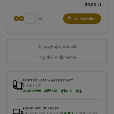
39,00 zł
−
+
mb
Do koszyka
zapytaj o produkt
poleć znajomemu
Potrzebujesz większą ilość?
Napisz na:
zamówienia@tkaninykaroliny.pl
Darmowa dostawa
Od zamówień powyżej
400zł
, dostawa za