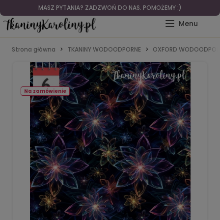
MASZ PYTANIA? ZADZWOŃ DO NAS. POMOŻEMY :)
Strona główna
TKANINY WODOODPORNE
OXFORD WODOODPOR
Na zamówienie