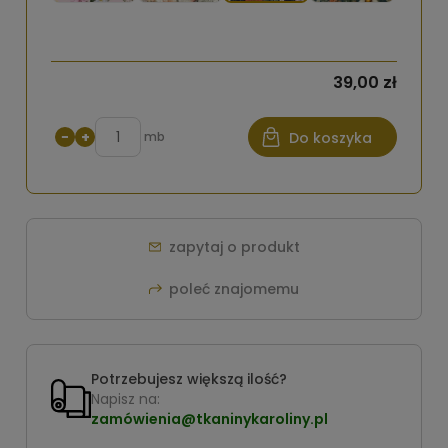
39,00 zł
−
+
mb
Do koszyka
zapytaj o produkt
poleć znajomemu
Potrzebujesz większą ilość?
Napisz na:
zamówienia@tkaninykaroliny.pl