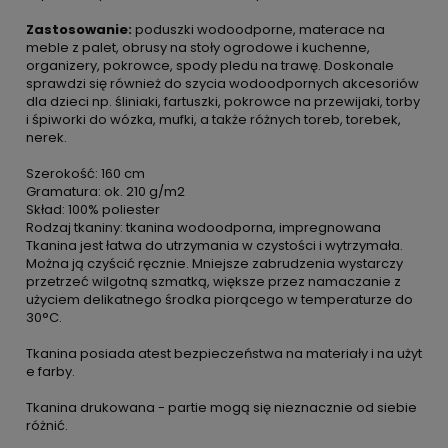
Zastosowanie:
poduszki wodoodporne, materace na
meble z palet, obrusy na stoły ogrodowe i kuchenne,
organizery, pokrowce, spody pledu na trawę. Doskonale
sprawdzi się również do szycia wodoodpornych akcesoriów
dla dzieci np. śliniaki, fartuszki, pokrowce na przewijaki, torby
i śpiworki do wózka, mufki, a także różnych toreb, torebek,
nerek.
Szerokość: 160 cm
Gramatura: ok. 210 g/m2
Skład: 100% poliester
Rodzaj tkaniny: tkanina wodoodporna, impregnowana
Tkanina jest łatwa do utrzymania w czystości i wytrzymała.
Można ją czyścić ręcznie. Mniejsze zabrudzenia wystarczy
przetrzeć wilgotną szmatką, większe przez namaczanie z
użyciem delikatnego środka piorącego w temperaturze do
30°C.
Tkanina posiada atest bezpieczeństwa na materiały i na użyt
e farby.
Tkanina drukowana - partie mogą się nieznacznie od siebie
różnić.