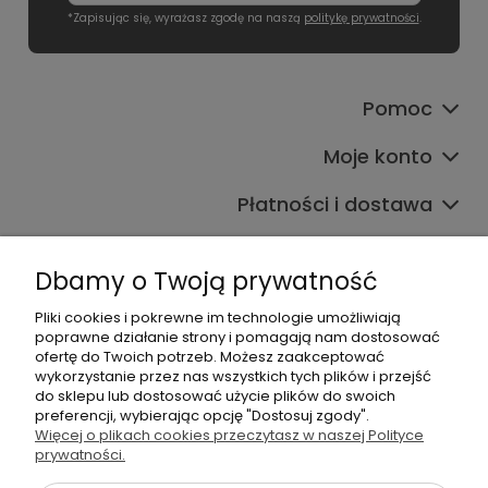
*Zapisując się, wyrażasz zgodę na naszą
politykę prywatności
.
Pomoc
Moje konto
Płatności i dostawa
Informacje
Dbamy o Twoją prywatność
O nas
Pliki cookies i pokrewne im technologie umożliwiają
poprawne działanie strony i pomagają nam dostosować
ofertę do Twoich potrzeb. Możesz zaakceptować
wykorzystanie przez nas wszystkich tych plików i przejść
do sklepu lub dostosować użycie plików do swoich
preferencji, wybierając opcję "Dostosuj zgody".
Więcej o plikach cookies przeczytasz w naszej Polityce
+48 605 141 363
prywatności.
Napisz do nas