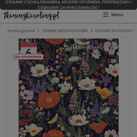
DZIAŁAMY Z NOWĄ DRUKARNIĄ. MOŻLIWE OPÓŹNIENIA. PRZEPRASZAMY I
DZIĘKUJEMY ZA WYROZUMIAŁOŚĆ!
Strona główna
TKANINY WODOODPORNE
OXFORD WODOODPOR
Na zamówienie