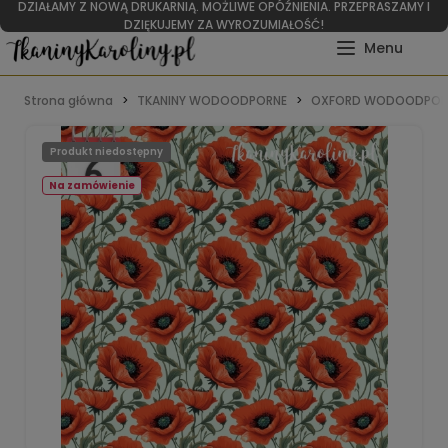
DZIAŁAMY Z NOWĄ DRUKARNIĄ. MOŻLIWE OPÓŹNIENIA. PRZEPRASZAMY I
DZIĘKUJEMY ZA WYROZUMIAŁOŚĆ!
Strona główna
TKANINY WODOODPORNE
OXFORD WODOODPOR
Produkt niedostępny
Na zamówienie