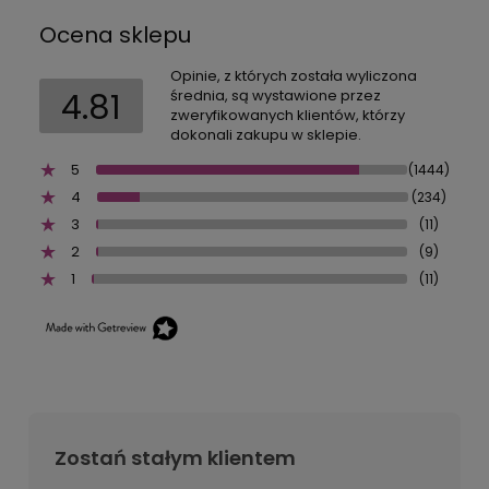
Ocena sklepu
Opinie, z których została wyliczona
4.81
średnia, są wystawione przez
zweryfikowanych klientów, którzy
dokonali zakupu w sklepie.
5
(1444)
4
(234)
3
(11)
2
(9)
1
(11)
Zostań stałym klientem