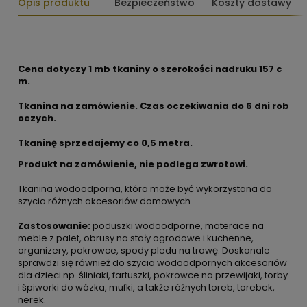
Opis produktu
Bezpieczeństwo
Koszty dostawy
Cena dotyczy 1 mb tkaniny o szerokości nadruku 157 c
m.
Tkanina na zamówienie. Czas oczekiwania do 6 dni rob
oczych.
Tkaninę sprzedajemy co
0,5 metra.
Produkt na zamówienie, nie podlega zwrotowi.
Tkanina wodoodporna, która może być wykorzystana do
szycia różnych akcesoriów domowych.
Zastosowanie:
poduszki wodoodporne, materace na
meble z palet, obrusy na stoły ogrodowe i kuchenne,
organizery, pokrowce, spody pledu na trawę. Doskonale
sprawdzi się również do szycia wodoodpornych akcesoriów
dla dzieci np. śliniaki, fartuszki, pokrowce na przewijaki, torby
i śpiworki do wózka, mufki, a także różnych toreb, torebek,
nerek.