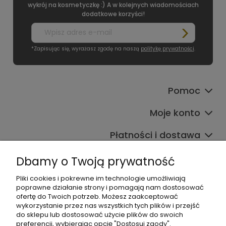
wykrój na kosmetyczkę :) A w kolejnych wiadomościach
dodatkowe korzyści!
*Zapisując się, wyrażasz zgodę na naszą
politykę prywatności
.
Pomoc
Moje konto
Płatności i dostawa
Informacje
Dbamy o Twoją prywatność
O nas
Pliki cookies i pokrewne im technologie umożliwiają
poprawne działanie strony i pomagają nam dostosować
ofertę do Twoich potrzeb. Możesz zaakceptować
wykorzystanie przez nas wszystkich tych plików i przejść
do sklepu lub dostosować użycie plików do swoich
preferencji, wybierając opcję "Dostosuj zgody".