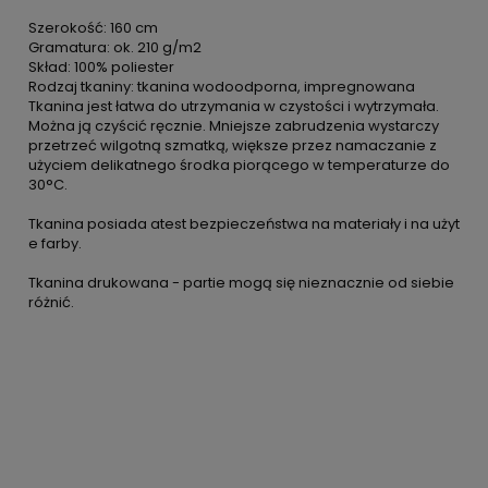
Szerokość: 160 cm
Gramatura: ok. 210 g/m2
Skład: 100% poliester
Rodzaj tkaniny: tkanina wodoodporna, impregnowana
Tkanina jest łatwa do utrzymania w czystości i wytrzymała.
Można ją czyścić ręcznie. Mniejsze zabrudzenia wystarczy
przetrzeć wilgotną szmatką, większe przez namaczanie z
użyciem delikatnego środka piorącego w temperaturze do
30°C.
Tkanina posiada atest bezpieczeństwa na materiały i na użyt
e farby.
Tkanina drukowana - partie mogą się nieznacznie od siebie
różnić.