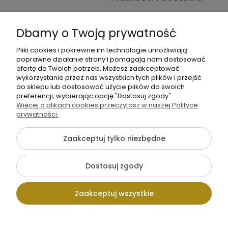
Informacje
Dbamy o Twoją prywatność
O nas
Pliki cookies i pokrewne im technologie umożliwiają
poprawne działanie strony i pomagają nam dostosować
ofertę do Twoich potrzeb. Możesz zaakceptować
wykorzystanie przez nas wszystkich tych plików i przejść
do sklepu lub dostosować użycie plików do swoich
preferencji, wybierając opcję "Dostosuj zgody".
Więcej o plikach cookies przeczytasz w naszej Polityce
+48 605 141 363
prywatności.
Napisz do nas
Zaakceptuj tylko niezbędne
{literal}
Dostosuj zgody
Pokaż pełną wersję strony
Zaakceptuj wszystkie
Sklep internetowy Shoper.pl