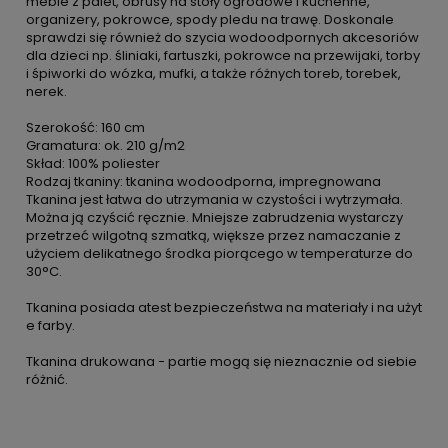
meble z palet, obrusy na stoły ogrodowe i kuchenne,
organizery, pokrowce, spody pledu na trawę. Doskonale
sprawdzi się również do szycia wodoodpornych akcesoriów
dla dzieci np. śliniaki, fartuszki, pokrowce na przewijaki, torby
i śpiworki do wózka, mufki, a także różnych toreb, torebek,
nerek.
Szerokość: 160 cm
Gramatura: ok. 210 g/m2
Skład: 100% poliester
Rodzaj tkaniny: tkanina wodoodporna, impregnowana
Tkanina jest łatwa do utrzymania w czystości i wytrzymała.
Można ją czyścić ręcznie. Mniejsze zabrudzenia wystarczy
przetrzeć wilgotną szmatką, większe przez namaczanie z
użyciem delikatnego środka piorącego w temperaturze do
30°C.
Tkanina posiada atest bezpieczeństwa na materiały i na użyt
e farby.
Tkanina drukowana - partie mogą się nieznacznie od siebie
różnić.