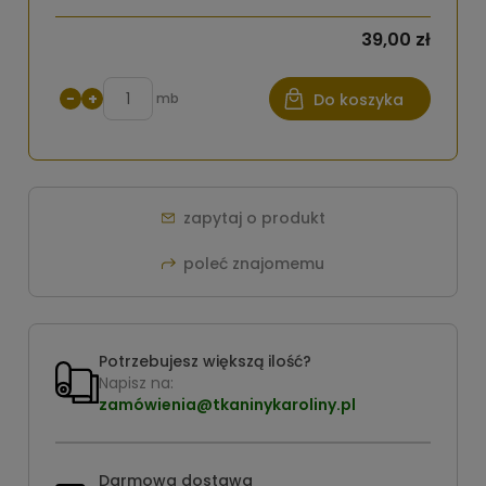
39,00 zł
−
+
mb
Do koszyka
zapytaj o produkt
poleć znajomemu
Potrzebujesz większą ilość?
Napisz na:
zamówienia@tkaninykaroliny.pl
Darmowa dostawa