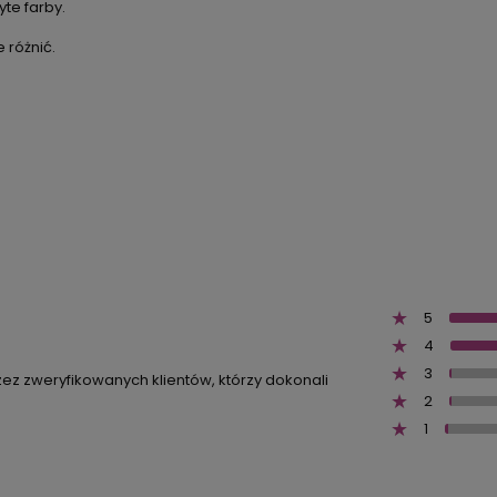
te farby.
 różnić.
5
4
3
zez zweryfikowanych klientów, którzy dokonali
2
1