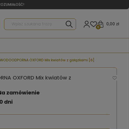
YROZUMIAŁOŚĆ!
0,00 zł
0
 WODOODPORNA OXFORD Mix kwiatów z gałązkami [6]
NA OXFORD Mix kwiatów z
Na zamówienie
0 dni