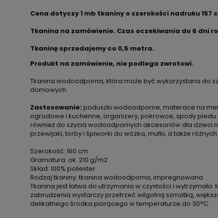
Cena dotyczy 1 mb tkaniny o szerokości nadruku 157 
Tkanina na zamówienie. Czas oczekiwania do 6 dni r
Tkaninę sprzedajemy co
0,5 metra.
Produkt na zamówienie, nie podlega zwrotowi.
Tkanina wodoodporna, która może być wykorzystana do sz
domowych.
Zastosowanie:
poduszki wodoodporne, materace na meble
ogrodowe i kuchenne, organizery, pokrowce, spody pledu 
również do szycia wodoodpornych akcesoriów dla dzieci np. 
przewijaki, torby i śpiworki do wózka, mufki, a także różnych
Szerokość: 160 cm
Gramatura: ok. 210 g/m2
Skład: 100% poliester
Rodzaj tkaniny: tkanina wodoodporna, impregnowana
Tkanina jest łatwa do utrzymania w czystości i wytrzymała. 
zabrudzenia wystarczy przetrzeć wilgotną szmatką, więks
delikatnego środka piorącego w temperaturze do 30°C.