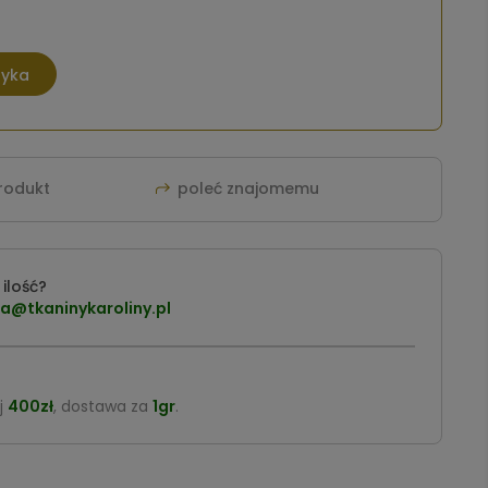
zyka
produkt
poleć znajomemu
ilość?
a@tkaninykaroliny.pl
j
400zł
, dostawa za
1gr
.