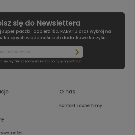
isz się do Newslettera
j super paczki i odbierz 10% RABATU oraz wykrój na
 w kolejnych wiadomościach dodatkowe korzyści!
ąc się, wyrażasz zgodę na naszą
politykę prywatności
.
acje
O nas
Kontakt i dane firmy
ny
prywatności