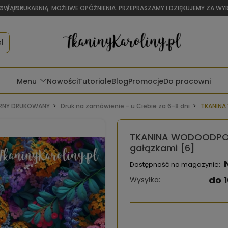
OWĄ DRUKARNIĄ. MOŻLIWE OPÓŹNIENIA. PRZEPRASZAMY I DZIĘKUJEMY ZA W
P
/
PLN
l
Menu
Nowości
Tutoriale
Blog
Promocje
Do pracowni
NY DRUKOWANY
Druk na zamówienie - u Ciebie za 6-8 dni
TKANINA
TKANINA WODOODPOR
gałązkami [6]
Dostępność na magazynie:
do 1
Wysyłka: