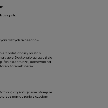
cm.
oboczych.
ycia różnych akcesoriów
 z palet, obrusy na stoły
na trawę. Doskonale sprawdzi się
śliniaki, fartuszki, pokrowce na
 toreb, torebek, nerek.
Można ją czyścić ręcznie. Mniejsze
ze przez namaczanie z użyciem