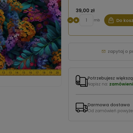
39,00 zł
−
+
mb
Do kos
zapytaj o 
Potrzebujesz większą 
Napisz na:
zamówieni
Darmowa dostawa
Od zamówień powyże