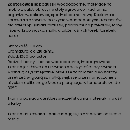
Zastosowanie:
poduszki wodoodporne, materace na
meble z palet, obrusy na stoły ogrodowe i kuchenne,
organizery, pokrowce, spody pledu na trawę. Doskonale
sprawdzi się również do szycia wodoodpornych akcesoriów
dla dzieci np. śliniaki, fartuszki, pokrowce na przewijaki, torby
i śpiworki do wózka, mufki, a także różnych toreb, torebek,
nerek.
Szerokość: 160 cm
Gramatura: ok. 210 g/m2
Skład: 100% poliester
Rodzaj tkaniny: tkanina wodoodporna, impregnowana
Tkanina jest łatwa do utrzymania w czystości i wytrzymała.
Można ją czyścić ręcznie. Mniejsze zabrudzenia wystarczy
przetrzeć wilgotną szmatką, większe przez namaczanie z
użyciem delikatnego środka piorącego w temperaturze do
30°C.
Tkanina posiada atest bezpieczeństwa na materiały i na użyt
e farby.
Tkanina drukowana - partie mogą się nieznacznie od siebie
różnić.