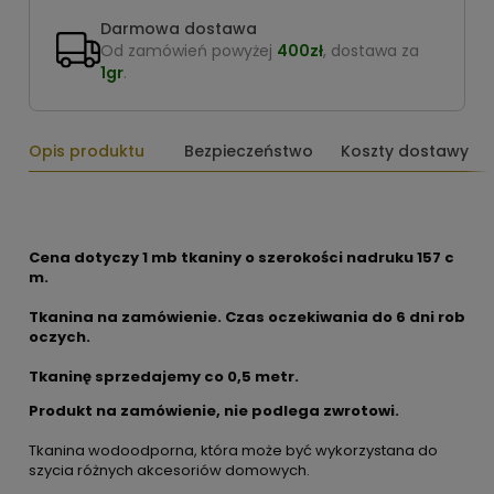
Darmowa dostawa
Od zamówień powyżej
400zł
, dostawa za
1gr
.
Opis produktu
Bezpieczeństwo
Koszty dostawy
Cena dotyczy 1 mb tkaniny o szerokości nadruku 157 c
m.
Tkanina na zamówienie. Czas oczekiwania do 6 dni rob
oczych.
Tkaninę sprzedajemy co 0,5 metr.
Produkt na zamówienie, nie podlega zwrotowi.
Tkanina wodoodporna, która może być wykorzystana do
szycia różnych akcesoriów domowych.