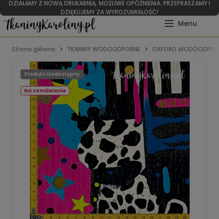
DZIAŁAMY Z NOWĄ DRUKARNIĄ. MOŻLIWE OPÓŹNIENIA. PRZEPRASZAMY I
DZIĘKUJEMY ZA WYROZUMIAŁOŚĆ!
Strona główna
TKANINY WODOODPORNE
OXFORD WODOODPOR
Produkt niedostępny
Na zamówienie