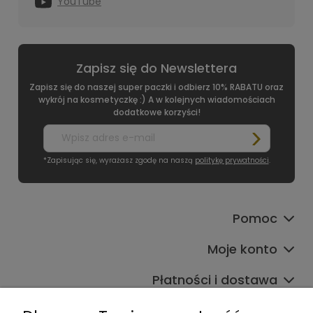
YouTube
Zapisz się do Newslettera
Zapisz się do naszej super paczki i odbierz 10% RABATU oraz
wykrój na kosmetyczkę :) A w kolejnych wiadomościach
dodatkowe korzyści!
*Zapisując się, wyrażasz zgodę na naszą
politykę prywatności
.
Pomoc
Moje konto
Płatności i dostawa
Informacje