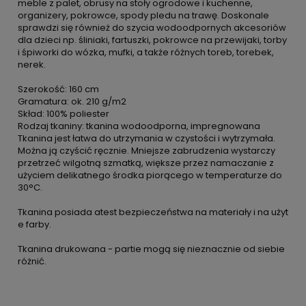
meble z palet, obrusy na stoły ogrodowe i kuchenne,
organizery, pokrowce, spody pledu na trawę. Doskonale
sprawdzi się również do szycia wodoodpornych akcesoriów
dla dzieci np. śliniaki, fartuszki, pokrowce na przewijaki, torby
i śpiworki do wózka, mufki, a także różnych toreb, torebek,
nerek.
Szerokość: 160 cm
Gramatura: ok. 210 g/m2
Skład: 100% poliester
Rodzaj tkaniny: tkanina wodoodporna, impregnowana
Tkanina jest łatwa do utrzymania w czystości i wytrzymała.
Można ją czyścić ręcznie. Mniejsze zabrudzenia wystarczy
przetrzeć wilgotną szmatką, większe przez namaczanie z
użyciem delikatnego środka piorącego w temperaturze do
30°C.
Tkanina posiada atest bezpieczeństwa na materiały i na użyt
e farby.
Tkanina drukowana - partie mogą się nieznacznie od siebie
różnić.