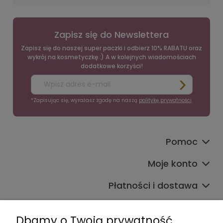
Zapisz się do Newslettera
Zapisz się do naszej super paczki i odbierz 10% RABATU oraz
wykrój na kosmetyczkę :) A w kolejnych wiadomościach
dodatkowe korzyści!
*Zapisując się, wyrażasz zgodę na naszą
politykę prywatności
.
Pomoc
Moje konto
Płatności i dostawa
Informacje
Dbamy o Twoją prywatność