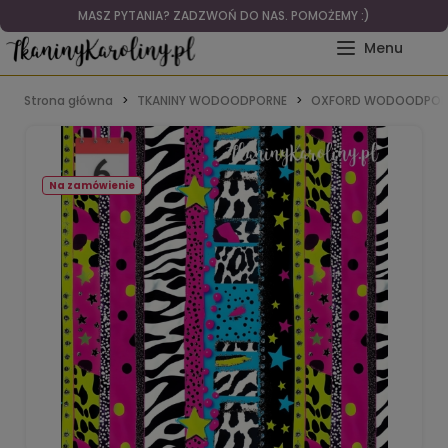
MASZ PYTANIA? ZADZWOŃ DO NAS. POMOŻEMY :)
Strona główna
TKANINY WODOODPORNE
OXFORD WODOODPOR
Na zamówienie