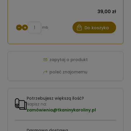
39,00 zł
−
+
mb
Do koszyka
zapytaj o produkt
poleć znajomemu
Potrzebujesz większą ilość?
Napisz na:
zamówienia@tkaninykaroliny.pl
Darmowa dostawa