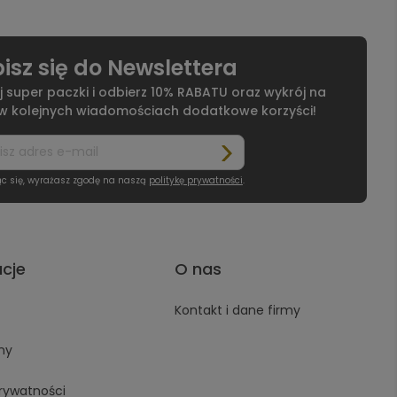
isz się do Newslettera
j super paczki i odbierz 10% RABATU oraz wykrój na
 w kolejnych wiadomościach dodatkowe korzyści!
ąc się, wyrażasz zgodę na naszą
politykę prywatności
.
acje
O nas
Kontakt i dane firmy
ny
prywatności