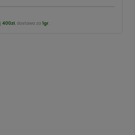
j
400zł
, dostawa za
1gr
.