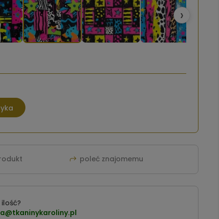
›
zyka
produkt
poleć znajomemu
ilość?
a@tkaninykaroliny.pl