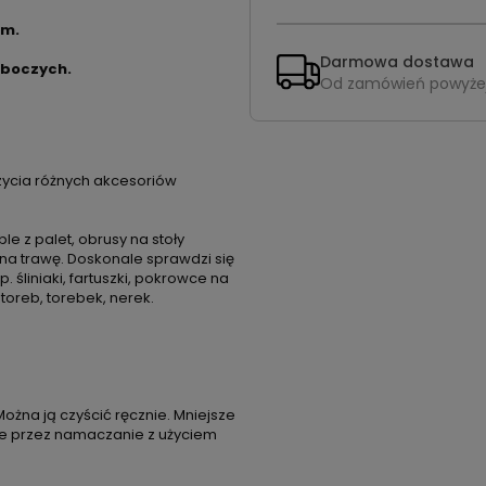
cm.
Darmowa dostawa
oboczych.
Od zamówień powyże
ycia różnych akcesoriów
 z palet, obrusy na stoły
na trawę. Doskonale sprawdzi się
śliniaki, fartuszki, pokrowce na
 toreb, torebek, nerek.
Można ją czyścić ręcznie. Mniejsze
ze przez namaczanie z użyciem