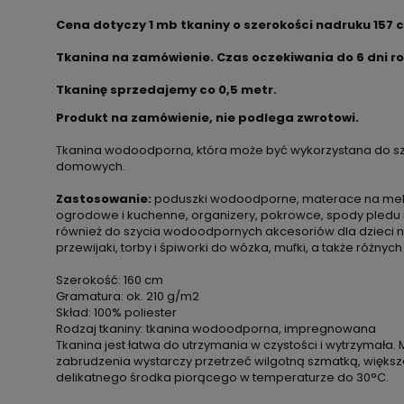
Cena dotyczy 1 mb tkaniny o szerokości nadruku 157 
Tkanina na zamówienie. Czas oczekiwania do 6 dni r
Tkaninę sprzedajemy co 0,5 metr.
Produkt na zamówienie, nie podlega zwrotowi.
Tkanina wodoodporna, która może być wykorzystana do sz
domowych.
Zastosowanie:
poduszki wodoodporne, materace na meble
ogrodowe i kuchenne, organizery, pokrowce, spody pledu 
również do szycia wodoodpornych akcesoriów dla dzieci np. 
przewijaki, torby i śpiworki do wózka, mufki, a także różnych
Szerokość: 160 cm
Gramatura: ok. 210 g/m2
Skład: 100% poliester
Rodzaj tkaniny: tkanina wodoodporna, impregnowana
Tkanina jest łatwa do utrzymania w czystości i wytrzymała. 
zabrudzenia wystarczy przetrzeć wilgotną szmatką, więks
delikatnego środka piorącego w temperaturze do 30°C.