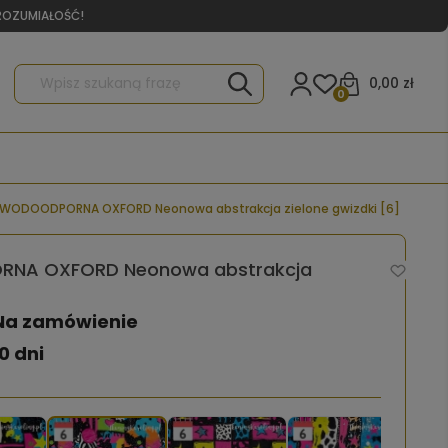
YROZUMIAŁOŚĆ!
0,00 zł
0
 WODOODPORNA OXFORD Neonowa abstrakcja zielone gwizdki [6]
NA OXFORD Neonowa abstrakcja
Na zamówienie
0 dni