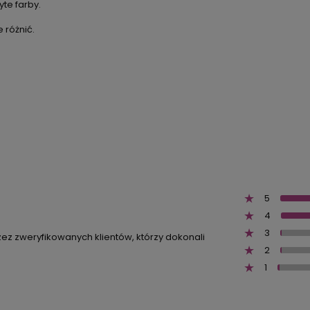
te farby.
 różnić.
5
4
3
zez zweryfikowanych klientów, którzy dokonali
2
1