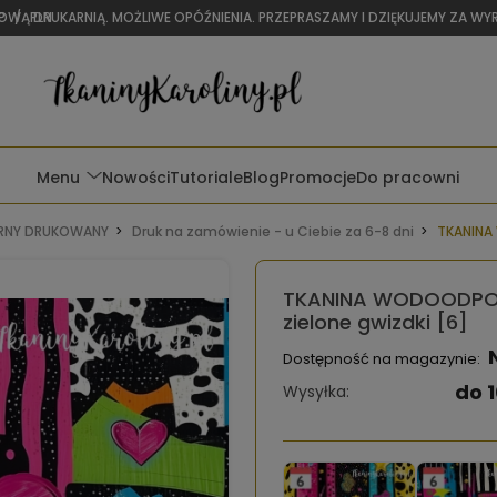
OWĄ DRUKARNIĄ. MOŻLIWE OPÓŹNIENIA. PRZEPRASZAMY I DZIĘKUJEMY ZA W
P
/
PLN
Menu
Nowości
Tutoriale
Blog
Promocje
Do pracowni
NY DRUKOWANY
Druk na zamówienie - u Ciebie za 6-8 dni
TKANINA
TKANINA WODOODPOR
zielone gwizdki [6]
Dostępność na magazynie:
do 1
Wysyłka: