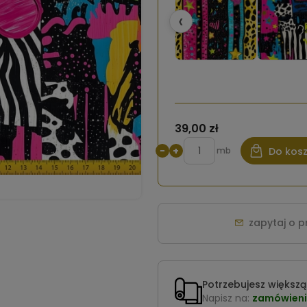
‹
39,00 zł
−
+
mb
Do kos
zapytaj o 
Potrzebujesz większą 
Napisz na:
zamówieni