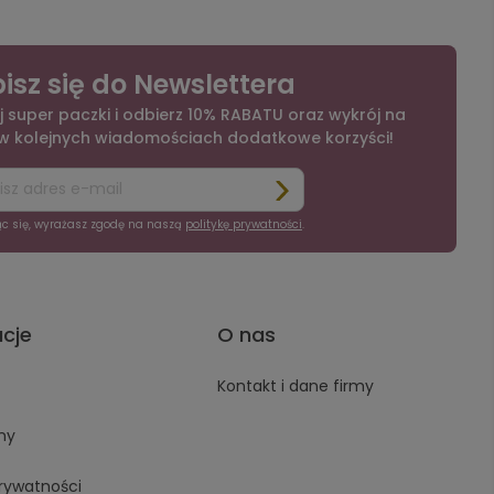
isz się do Newslettera
j super paczki i odbierz 10% RABATU oraz wykrój na
 w kolejnych wiadomościach dodatkowe korzyści!
ąc się, wyrażasz zgodę na naszą
politykę prywatności
.
acje
O nas
Kontakt i dane firmy
ny
prywatności