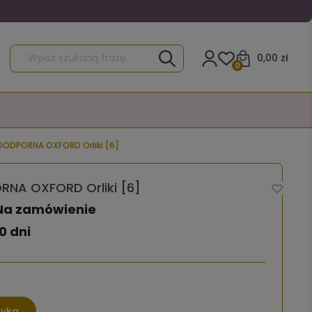
0,00 zł
0
ODPORNA OXFORD Orliki [6]
A OXFORD Orliki [6]
Na zamówienie
0 dni
zyka