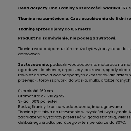
Cena dotyczy 1 mb tkaniny o szerokości nadruku 157 
Tkanina na zamówienie. Czas oczekiwania do 6 dni r
Tkaninę sprzedajemy co
0,5 metra.
Produkt na zamówienie, nie podlega zwrotowi.
Tkanina wodoodporna, która może być wykorzystana do sz
domowych.
Zastosowanie:
poduszki wodoodporne, materace na meble
ogrodowe i kuchenne, organizery, pokrowce, spody pledu 
również do szycia wodoodpornych akcesoriów dla dzieci np. 
przewijaki, torby i śpiworki do wózka, mufki, a także różnych
Szerokość: 160 cm
Gramatura: ok. 210 g/m2
Skład: 100% poliester
Rodzaj tkaniny: tkanina wodoodporna, impregnowana
Tkanina jest łatwa do utrzymania w czystości i wytrzymała. 
zabrudzenia wystarczy przetrzeć wilgotną szmatką, więks
delikatnego środka piorącego w temperaturze do 30°C.