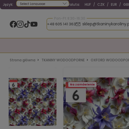
Język:
Waluta:
HUF
/
CZK
/
EUR
/
GB
Powered by
Pon-Pt 8:30-16:30
sklep@tkaninykaroliny.p
+48 605 141 363
Strona główna
TKANINY WODOODPORNE
OXFORD WODOODPOR
Na zamówienie