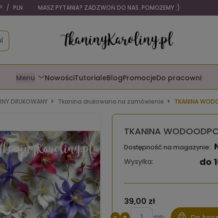
P
/
PLN
MASZ PYTANIA? ZADZWOŃ DO NAS. POMOŻEMY :)
l
Menu
Nowości
Tutoriale
Blog
Promocje
Do pracowni
NY DRUKOWANY
Tkanina drukowana na zamówienie
TKANINA WODO
TKANINA WODOODPORN
Dostępność na magazynie:
do 1
Wysyłka:
39,00 zł
−
+
mb
Do kos