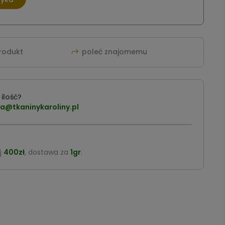
produkt
poleć znajomemu
ilość?
a@tkaninykaroliny.pl
j
400zł
, dostawa za
1gr
.