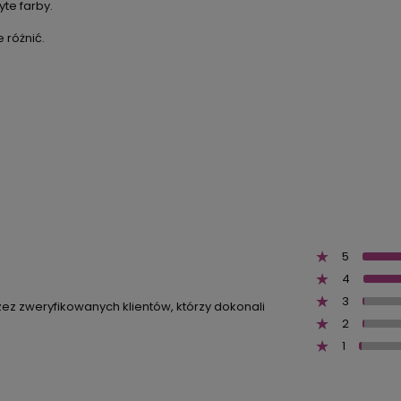
te farby.
 różnić.
5
4
3
zez zweryfikowanych klientów, którzy dokonali
2
1