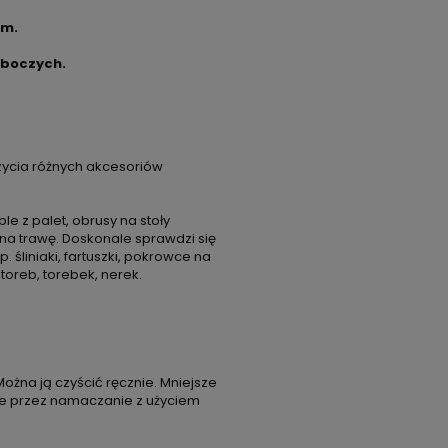
cm.
oboczych.
ycia różnych akcesoriów
 z palet, obrusy na stoły
na trawę. Doskonale sprawdzi się
śliniaki, fartuszki, pokrowce na
 toreb, torebek, nerek.
Można ją czyścić ręcznie. Mniejsze
ze przez namaczanie z użyciem