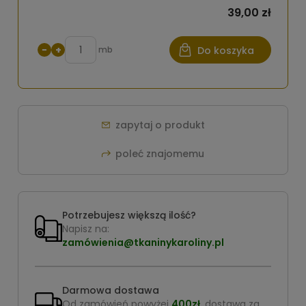
39,00 zł
−
+
mb
Do koszyka
zapytaj o produkt
poleć znajomemu
Potrzebujesz większą ilość?
Napisz na:
zamówienia@tkaninykaroliny.pl
Darmowa dostawa
Od zamówień powyżej
400zł
, dostawa za