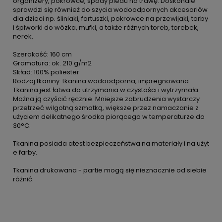
organizery, pokrowce, spody pledu na trawę. Doskonale
sprawdzi się również do szycia wodoodpornych akcesoriów
dla dzieci np. śliniaki, fartuszki, pokrowce na przewijaki, torby
i śpiworki do wózka, mufki, a także różnych toreb, torebek,
nerek.
Szerokość: 160 cm
Gramatura: ok. 210 g/m2
Skład: 100% poliester
Rodzaj tkaniny: tkanina wodoodporna, impregnowana
Tkanina jest łatwa do utrzymania w czystości i wytrzymała.
Można ją czyścić ręcznie. Mniejsze zabrudzenia wystarczy
przetrzeć wilgotną szmatką, większe przez namaczanie z
użyciem delikatnego środka piorącego w temperaturze do
30°C.
Tkanina posiada atest bezpieczeństwa na materiały i na użyt
e farby.
Tkanina drukowana - partie mogą się nieznacznie od siebie
różnić.