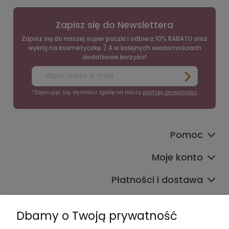
Zapisz się do Newslettera
Zapisz się do naszej super paczki i odbierz 10% RABATU oraz
wykrój na kosmetyczkę :) A w kolejnych wiadomościach
dodatkowe korzyści!
*Zapisując się, wyrażasz zgodę na naszą
politykę prywatności
.
Pomoc
Moje konto
Płatności i dostawa
Informacje
Dbamy o Twoją prywatność
O nas