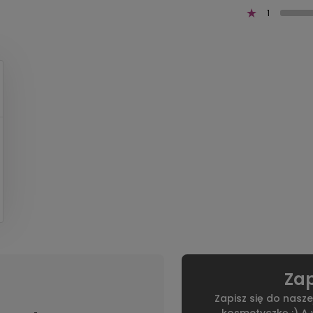
1
Zap
Zapisz się do nasze
kosmetyczkę :) A