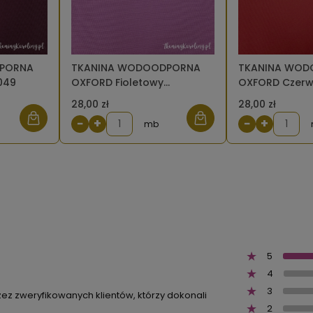
PORNA
TKANINA WODOODPORNA
TKANINA WO
049
OXFORD Fioletowy
OXFORD Czerw
wrzosowy 298
28,00 zł
28,00 zł
−
+
−
+
mb
5
4
3
zez zweryfikowanych klientów, którzy dokonali
2