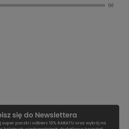
(0)
isz się do Newslettera
j super paczki i odbierz 10% RABATU oraz wykrój na
 w kolejnych wiadomościach dodatkowe korzyści!