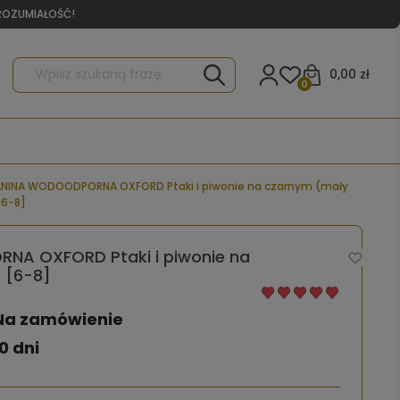
YROZUMIAŁOŚĆ!
0,00 zł
0
NINA WODOODPORNA OXFORD Ptaki i piwonie na czarnym (mały
[6-8]
A OXFORD Ptaki i piwonie na
 [6-8]
Na zamówienie
0 dni