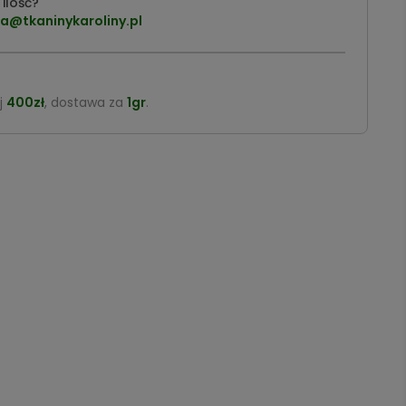
ilość?
a@tkaninykaroliny.pl
j
400zł
, dostawa za
1gr
.