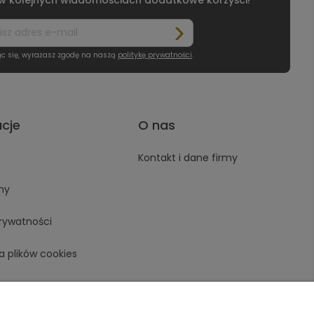
ąc się, wyrażasz zgodę na naszą
politykę prywatności
.
acje
O nas
Kontakt i dane firmy
ny
prywatności
a plików cookies