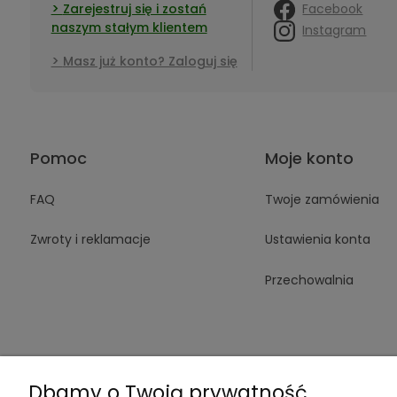
Facebook
Zarejestruj się i zostań
naszym stałym klientem
Instagram
Masz już konto? Zaloguj się
Pomoc
Moje konto
FAQ
Twoje zamówienia
Zwroty i reklamacje
Ustawienia konta
Przechowalnia
Dbamy o Twoją prywatność