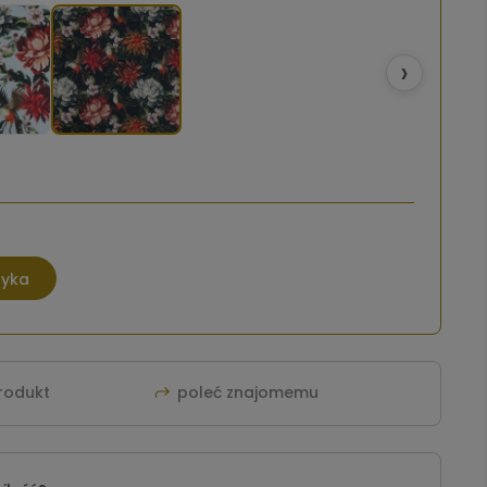
›
zyka
produkt
poleć znajomemu