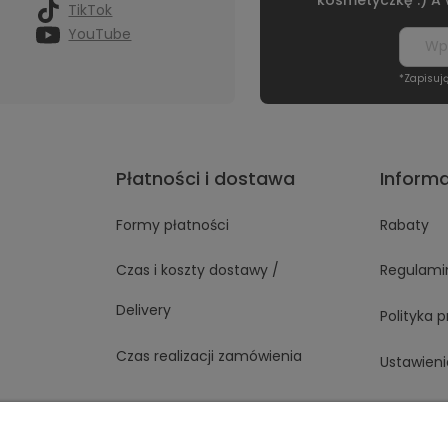
TikTok
YouTube
*Zapisuj
Płatności i dostawa
Inform
Formy płatności
Rabaty
Czas i koszty dostawy /
Regulami
Delivery
Polityka 
Czas realizacji zamówienia
Ustawieni