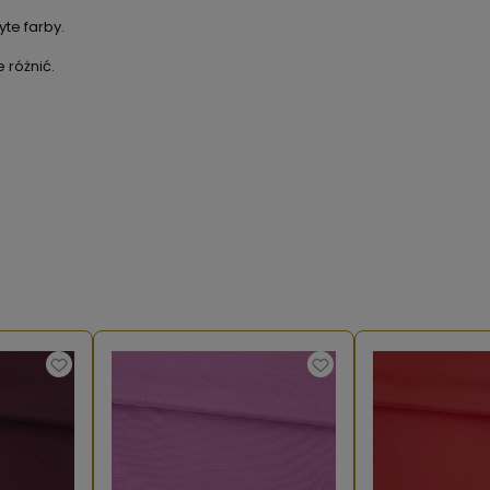
te farby.
 różnić.