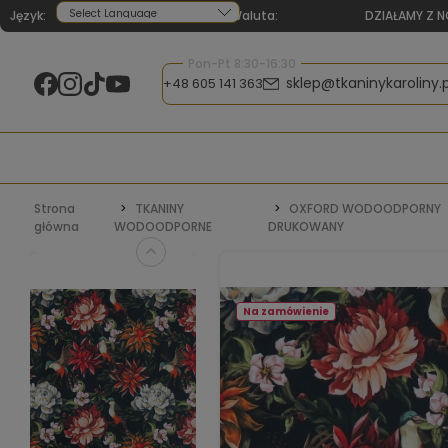
Język:
Waluta:
DZIAŁAMY Z N
Powered by
Pon-Pt 8:30-16:30
sklep@tkaninykaroliny.p
+48 605 141 363
Strona
TKANINY
OXFORD WODOODPORNY
główna
WODOODPORNE
DRUKOWANY
Na zamówienie