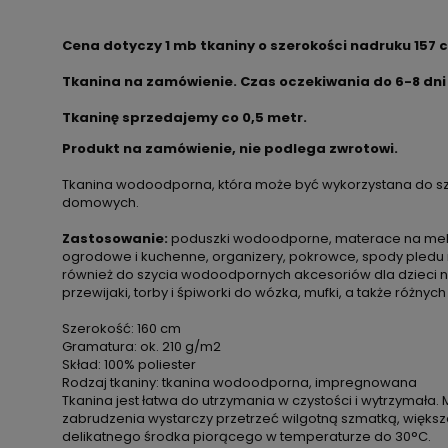
Cena dotyczy 1 mb tkaniny o szerokości nadruku 157 
Tkanina na zamówienie. Czas oczekiwania do 6-8 dni
Tkaninę sprzedajemy co 0,5 metr.
Produkt na zamówienie, nie podlega zwrotowi.
Tkanina wodoodporna, która może być wykorzystana do sz
domowych.
Zastosowanie:
poduszki wodoodporne, materace na meble
ogrodowe i kuchenne, organizery, pokrowce, spody pledu 
również do szycia wodoodpornych akcesoriów dla dzieci np. 
przewijaki, torby i śpiworki do wózka, mufki, a także różnych
Szerokość: 160 cm
Gramatura: ok. 210 g/m2
Skład: 100% poliester
Rodzaj tkaniny: tkanina wodoodporna, impregnowana
Tkanina jest łatwa do utrzymania w czystości i wytrzymała. 
zabrudzenia wystarczy przetrzeć wilgotną szmatką, więks
delikatnego środka piorącego w temperaturze do 30°C.