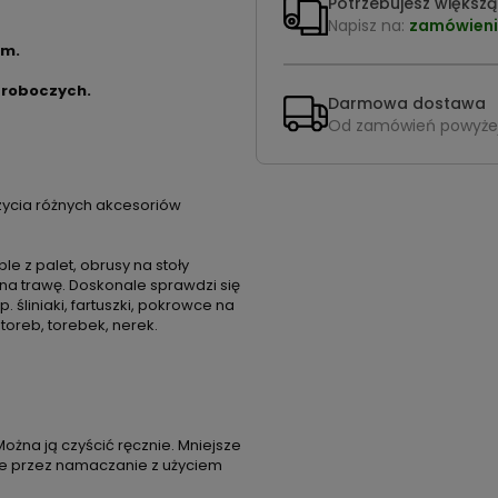
Potrzebujesz większą 
Napisz na:
zamówieni
cm.
 roboczych.
Darmowa dostawa
Od zamówień powyże
ycia różnych akcesoriów
 z palet, obrusy na stoły
na trawę. Doskonale sprawdzi się
śliniaki, fartuszki, pokrowce na
 toreb, torebek, nerek.
Można ją czyścić ręcznie. Mniejsze
ze przez namaczanie z użyciem