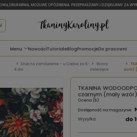
OWĄ DRUKARNIĄ. MOŻLIWE OPÓŹNIENIA. PRZEPRASZAMY I DZIĘKUJEMY ZA W
l
Menu
Nowości
Tutoriale
Blog
Promocje
Do pracowni
Druk na zamówienie - u Ciebie za 6-
Wzory
TKA
8 dni
zwierzęce
wzór) 
TKANINA WODOODPORN
czarnym (mały wzór)
Ocena (5):
Dostępność na magazynie:
do 1
Wysyłka: