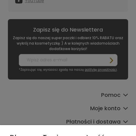
YouTube
Zapisz się do Newslettera
Zapisz się do naszej super paczki i odbierz 10% RABATU oraz
wykrój na kosmetyczkę :) A w kolejnych wiadomościach
dodatkowe korzyści!
*Zapisując się, wyrażasz zgodę na naszą
politykę prywatności
.
Pomoc
Moje konto
Płatności i dostawa
Informacje