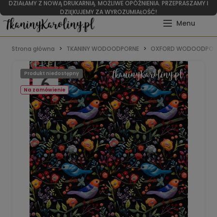
DZIAŁAMY Z NOWĄ DRUKARNIĄ. MOŻLIWE OPÓŹNIENIA. PRZEPRASZAMY I
DZIĘKUJEMY ZA WYROZUMIAŁOŚĆ!
Strona główna
TKANINY WODOODPORNE
OXFORD WODOODPOR
Produkt niedostępny
Na zamówienie