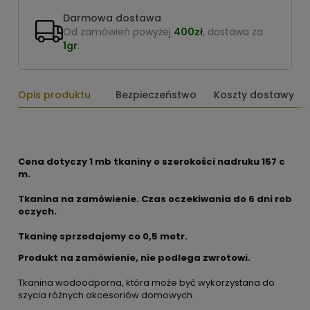
Darmowa dostawa
Od zamówień powyżej
400zł
, dostawa za
1gr
.
Opis produktu
Bezpieczeństwo
Koszty dostawy
Cena dotyczy 1 mb tkaniny o szerokości nadruku 157 c
m.
Tkanina na zamówienie. Czas oczekiwania do 6 dni rob
oczych.
Tkaninę sprzedajemy co 0,5 metr.
Produkt na zamówienie, nie podlega zwrotowi.
Tkanina wodoodporna, która może być wykorzystana do
szycia różnych akcesoriów domowych.