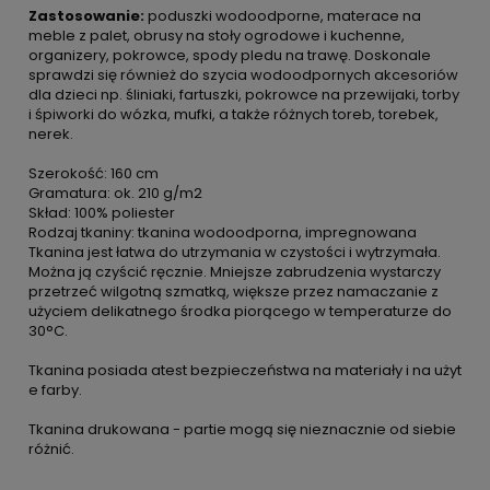
Zastosowanie:
poduszki wodoodporne, materace na
meble z palet, obrusy na stoły ogrodowe i kuchenne,
organizery, pokrowce, spody pledu na trawę. Doskonale
sprawdzi się również do szycia wodoodpornych akcesoriów
dla dzieci np. śliniaki, fartuszki, pokrowce na przewijaki, torby
i śpiworki do wózka, mufki, a także różnych toreb, torebek,
nerek.
Szerokość: 160 cm
Gramatura: ok. 210 g/m2
Skład: 100% poliester
Rodzaj tkaniny: tkanina wodoodporna, impregnowana
Tkanina jest łatwa do utrzymania w czystości i wytrzymała.
Można ją czyścić ręcznie. Mniejsze zabrudzenia wystarczy
przetrzeć wilgotną szmatką, większe przez namaczanie z
użyciem delikatnego środka piorącego w temperaturze do
30°C.
Tkanina posiada atest bezpieczeństwa na materiały i na użyt
e farby.
Tkanina drukowana - partie mogą się nieznacznie od siebie
różnić.