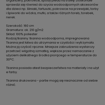
organizery, pokrowce, spody pledu na trawę. Doskonale
sprawdzi się również do szycia wodoodpornych akcesoriów
dla dzieci np. śliniaki, fartuszki, pokrowce na przewijaki, torby
i śpiworki do wózka, mufki, a także różnych toreb, torebek,
nerek.
Szerokość: 160 cm
Gramatura: ok. 210 g/m2
Skład: 100% poliester
Rodzaj tkaniny: tkanina wodoodporna, impregnowana
Tkanina jest łatwa do utrzymania w czystości i wytrzymała.
Można ją czyścić ręcznie. Mniejsze zabrudzenia wystarczy
przetrzeć wilgotną szmatką, większe przez namaczanie z
użyciem delikatnego środka piorącego w temperaturze do
30°C.
Tkanina posiada atest bezpieczeństwa na materiały i na użyt
e farby.
Tkanina drukowana - partie mogą się nieznacznie od siebie
różnić.