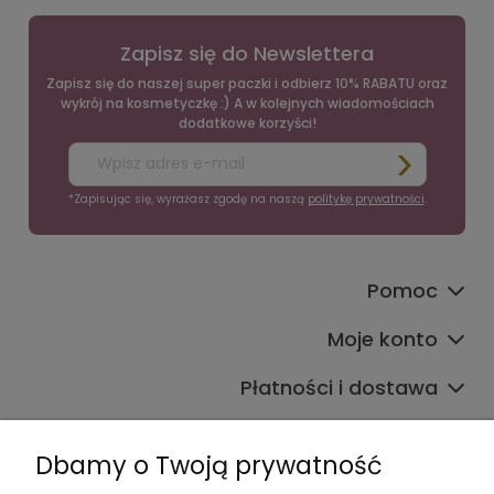
Zapisz się do Newslettera
Zapisz się do naszej super paczki i odbierz 10% RABATU oraz
wykrój na kosmetyczkę :) A w kolejnych wiadomościach
dodatkowe korzyści!
*Zapisując się, wyrażasz zgodę na naszą
politykę prywatności
.
Pomoc
Moje konto
Płatności i dostawa
Informacje
Dbamy o Twoją prywatność
O nas