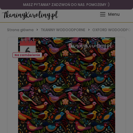
MASZ PYTANIA? ZADZWOŃ DO NAS. POMOŻEMY :)
Strona główna
TKANINY WODOODPORNE
OXFORD WODOODPOR
Na zamówienie