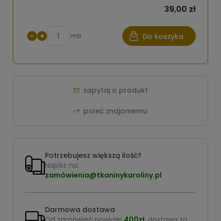
39,00 zł
−
+
mb
Do koszyka
zapytaj o produkt
poleć znajomemu
Potrzebujesz większą ilość?
Napisz na:
zamówienia@tkaninykaroliny.pl
Darmowa dostawa
Od zamówień powyżej
400zł
, dostawa za