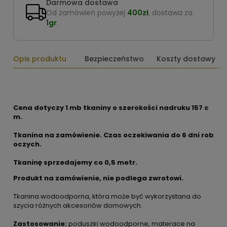
Darmowa dostawa
Od zamówień powyżej
400zł
, dostawa za
1gr
.
Opis produktu
Bezpieczeństwo
Koszty dostawy
Cena dotyczy 1 mb tkaniny o szerokości nadruku 157 c
m.
Tkanina na zamówienie. Czas oczekiwania do 6 dni rob
oczych.
Tkaninę sprzedajemy co 0,5 metr.
Produkt na zamówienie, nie podlega zwrotowi.
Tkanina wodoodporna, która może być wykorzystana do
szycia różnych akcesoriów domowych.
Zastosowanie:
poduszki wodoodporne, materace na