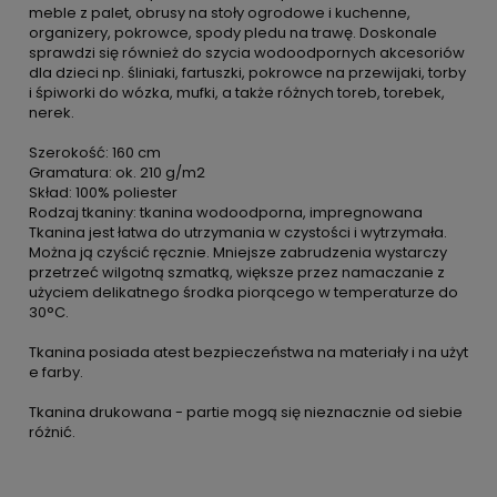
meble z palet, obrusy na stoły ogrodowe i kuchenne,
organizery, pokrowce, spody pledu na trawę. Doskonale
sprawdzi się również do szycia wodoodpornych akcesoriów
dla dzieci np. śliniaki, fartuszki, pokrowce na przewijaki, torby
i śpiworki do wózka, mufki, a także różnych toreb, torebek,
nerek.
Szerokość: 160 cm
Gramatura: ok. 210 g/m2
Skład: 100% poliester
Rodzaj tkaniny: tkanina wodoodporna, impregnowana
Tkanina jest łatwa do utrzymania w czystości i wytrzymała.
Można ją czyścić ręcznie. Mniejsze zabrudzenia wystarczy
przetrzeć wilgotną szmatką, większe przez namaczanie z
użyciem delikatnego środka piorącego w temperaturze do
30°C.
Tkanina posiada atest bezpieczeństwa na materiały i na użyt
e farby.
Tkanina drukowana - partie mogą się nieznacznie od siebie
różnić.