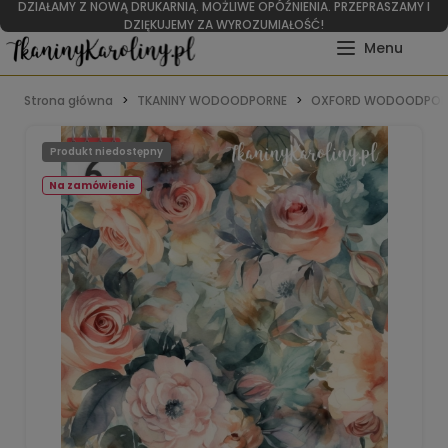
DZIAŁAMY Z NOWĄ DRUKARNIĄ. MOŻLIWE OPÓŹNIENIA. PRZEPRASZAMY I
DZIĘKUJEMY ZA WYROZUMIAŁOŚĆ!
Strona główna
TKANINY WODOODPORNE
OXFORD WODOODPOR
Produkt niedostępny
Na zamówienie