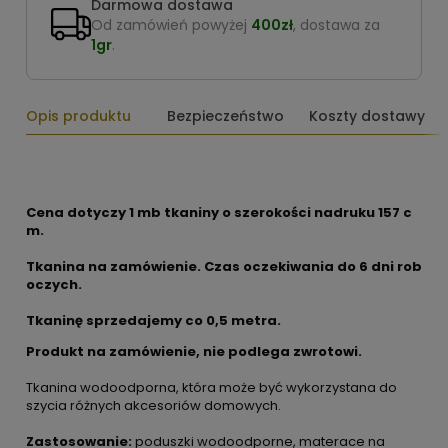
Darmowa dostawa
Od zamówień powyżej
400zł
, dostawa za
1gr
.
Opis produktu
Bezpieczeństwo
Koszty dostawy
Cena dotyczy 1 mb tkaniny o szerokości nadruku 157 c
m.
Tkanina na zamówienie. Czas oczekiwania do 6 dni rob
oczych.
Tkaninę sprzedajemy co
0,5 metra.
Produkt na zamówienie, nie podlega zwrotowi.
Tkanina wodoodporna, która może być wykorzystana do
szycia różnych akcesoriów domowych.
Zastosowanie:
poduszki wodoodporne, materace na