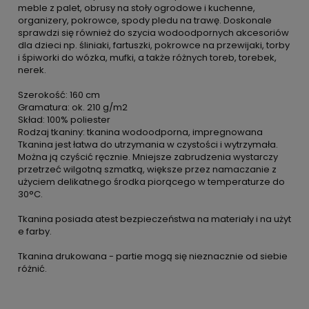
meble z palet, obrusy na stoły ogrodowe i kuchenne,
organizery, pokrowce, spody pledu na trawę. Doskonale
sprawdzi się również do szycia wodoodpornych akcesoriów
dla dzieci np. śliniaki, fartuszki, pokrowce na przewijaki, torby
i śpiworki do wózka, mufki, a także różnych toreb, torebek,
nerek.
Szerokość: 160 cm
Gramatura: ok. 210 g/m2
Skład: 100% poliester
Rodzaj tkaniny: tkanina wodoodporna, impregnowana
Tkanina jest łatwa do utrzymania w czystości i wytrzymała.
Można ją czyścić ręcznie. Mniejsze zabrudzenia wystarczy
przetrzeć wilgotną szmatką, większe przez namaczanie z
użyciem delikatnego środka piorącego w temperaturze do
30°C.
Tkanina posiada atest bezpieczeństwa na materiały i na użyt
e farby.
Tkanina drukowana - partie mogą się nieznacznie od siebie
różnić.