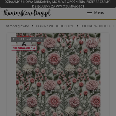
DZIAŁAMY Z NOWĄ DRUKARNIĄ. MOŻLIWE OPÓŹNIENIA. PRZEPRASZAMY I
DZIĘKUJEMY ZA WYROZUMIAŁOŚĆ!
Strona główna
TKANINY WODOODPORNE
OXFORD WODOODPOR
Produkt niedostępny
Na zamówienie