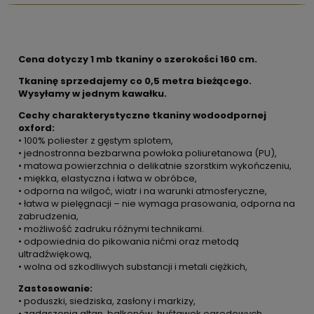
Cena dotyczy 1 mb tkaniny o szerokości 160 cm.
Tkaninę sprzedajemy co 0,5 metra bieżącego.
Wysyłamy w jednym kawałku.
Cechy charakterystyczne tkaniny wodoodpornej
oxford:
• 100% poliester z gęstym splotem,
• jednostronna bezbarwna powłoka poliuretanowa (PU),
• matowa powierzchnia o delikatnie szorstkim wykończeniu,
• miękka, elastyczna i łatwa w obróbce,
• odporna na wilgoć, wiatr i na warunki atmosferyczne,
• łatwa w pielęgnacji – nie wymaga prasowania, odporna na
zabrudzenia,
• możliwość zadruku różnymi technikami.
• odpowiednia do pikowania nićmi oraz metodą
ultradźwiękową,
• wolna od szkodliwych substancji i metali ciężkich,
Zastosowanie:
• poduszki, siedziska, zasłony i markizy,
• zadaszenia altan, balkonów, huśtawek ogrodowych,