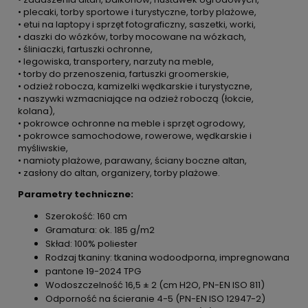
• plecaki, torby sportowe i turystyczne, torby plażowe,
• etui na laptopy i sprzęt fotograficzny, saszetki, worki,
• daszki do wózków, torby mocowane na wózkach,
• śliniaczki, fartuszki ochronne,
• legowiska, transportery, narzuty na meble,
• torby do przenoszenia, fartuszki groomerskie,
• odzież robocza, kamizelki wędkarskie i turystyczne,
• naszywki wzmacniające na odzież roboczą (łokcie,
kolana),
• pokrowce ochronne na meble i sprzęt ogrodowy,
• pokrowce samochodowe, rowerowe, wędkarskie i
myśliwskie,
• namioty plażowe, parawany, ściany boczne altan,
• zasłony do altan, organizery, torby plażowe.
Parametry techniczne:
Szerokość: 160 cm
Gramatura: ok. 185 g/m2
Skład: 100% poliester
Rodzaj tkaniny: tkanina wodoodporna, impregnowana
pantone 19-2024 TPG
Wodoszczelność 16,5 ± 2 (cm H2O, PN-EN ISO 811)
Odporność na ścieranie 4-5 (PN-EN ISO 12947-2)