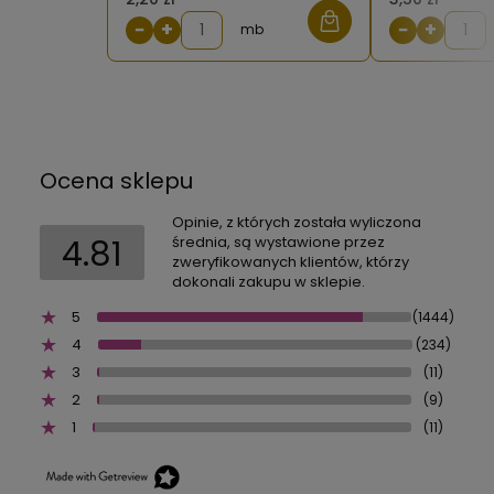
−
+
−
+
mb
Ocena sklepu
Opinie, z których została wyliczona
4.81
średnia, są wystawione przez
zweryfikowanych klientów, którzy
dokonali zakupu w sklepie.
5
(1444)
4
(234)
3
(11)
2
(9)
1
(11)