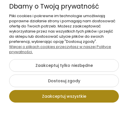
Dbamy o Twoją prywatność
O nas
Pliki cookies i pokrewne im technologie umożliwiają
poprawne działanie strony i pomagają nam dostosować
ofertę do Twoich potrzeb. Możesz zaakceptować
wykorzystanie przez nas wszystkich tych plików i przejść
do sklepu lub dostosować użycie plików do swoich
preferencji, wybierając opcję "Dostosuj zgody".
Więcej o plikach cookies przeczytasz w naszej Polityce
+48 605 141 363
prywatności.
Napisz do nas
Zaakceptuj tylko niezbędne
{literal}
Dostosuj zgody
Pokaż pełną wersję strony
Zaakceptuj wszystkie
Sklep internetowy Shoper.pl
Kontakt
Wpisz szukaną
Konto
Koszyk