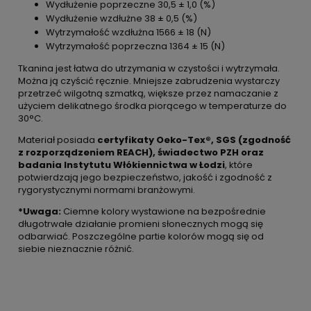
Wydłużenie poprzeczne 30,5 ± 1,0 (%)
Wydłużenie wzdłużne 38 ± 0,5 (%)
Wytrzymałość wzdłużna 1566 ± 18 (N)
Wytrzymałość poprzeczna 1364 ± 15 (N)
Tkanina jest łatwa do utrzymania w czystości i wytrzymała.
Można ją czyścić ręcznie. Mniejsze zabrudzenia wystarczy
przetrzeć wilgotną szmatką, większe przez namaczanie z
użyciem delikatnego środka piorącego w temperaturze do
30°C.
Materiał posiada
certyfikaty Oeko-Tex®, SGS (zgodność
z rozporządzeniem REACH), świadectwo PZH oraz
badania Instytutu Włókiennictwa w Łodzi
, które
potwierdzają jego bezpieczeństwo, jakość i zgodność z
rygorystycznymi normami branżowymi.
*Uwaga:
Ciemne kolory wystawione na bezpośrednie
długotrwałe działanie promieni słonecznych mogą się
odbarwiać. Poszczególne partie kolorów mogą się od
siebie nieznacznie różnić.