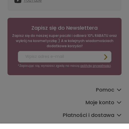
YouTube
Zapisz się do Newslettera
Zapisz się do naszej super paczki i odbierz 10% RABATU oraz
wykrój na kosmetyczkę :) A w kolejnych wiadomościach
dodatkowe korzyści!
*Zapisując się, wyrażasz zgodę na naszą
politykę prywatności
.
Pomoc
Moje konto
Płatności i dostawa
Informacje