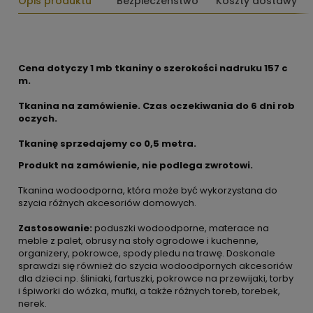
Opis produktu
Bezpieczeństwo
Koszty dostawy
Cena dotyczy 1 mb tkaniny o szerokości nadruku 157 c
m.
Tkanina na zamówienie. Czas oczekiwania do 6 dni rob
oczych.
Tkaninę sprzedajemy co
0,5 metra.
Produkt na zamówienie, nie podlega zwrotowi.
Tkanina wodoodporna, która może być wykorzystana do
szycia różnych akcesoriów domowych.
Zastosowanie:
poduszki wodoodporne, materace na
meble z palet, obrusy na stoły ogrodowe i kuchenne,
organizery, pokrowce, spody pledu na trawę. Doskonale
sprawdzi się również do szycia wodoodpornych akcesoriów
dla dzieci np. śliniaki, fartuszki, pokrowce na przewijaki, torby
i śpiworki do wózka, mufki, a także różnych toreb, torebek,
nerek.