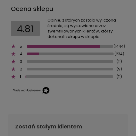
Ocena sklepu
Opinie, z których została wyliczona
4.81
średnia, są wystawione przez
zweryfikowanych klientów, którzy
dokonali zakupu w sklepie.
5
(1444)
4
(234)
3
(11)
2
(9)
1
(11)
Zostań stałym klientem