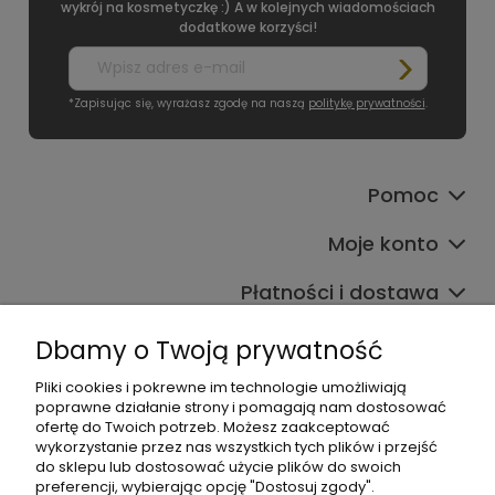
wykrój na kosmetyczkę :) A w kolejnych wiadomościach
dodatkowe korzyści!
*Zapisując się, wyrażasz zgodę na naszą
politykę prywatności
.
Pomoc
Moje konto
Płatności i dostawa
Informacje
Dbamy o Twoją prywatność
O nas
Pliki cookies i pokrewne im technologie umożliwiają
poprawne działanie strony i pomagają nam dostosować
ofertę do Twoich potrzeb. Możesz zaakceptować
wykorzystanie przez nas wszystkich tych plików i przejść
do sklepu lub dostosować użycie plików do swoich
preferencji, wybierając opcję "Dostosuj zgody".