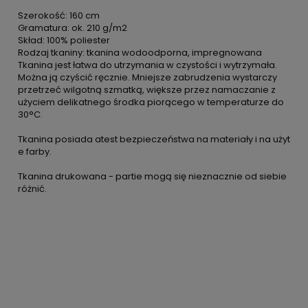
Szerokość: 160 cm
Gramatura: ok. 210 g/m2
Skład: 100% poliester
Rodzaj tkaniny: tkanina wodoodporna, impregnowana
Tkanina jest łatwa do utrzymania w czystości i wytrzymała.
Można ją czyścić ręcznie. Mniejsze zabrudzenia wystarczy
przetrzeć wilgotną szmatką, większe przez namaczanie z
użyciem delikatnego środka piorącego w temperaturze do
30°C.
Tkanina posiada atest bezpieczeństwa na materiały i na użyt
e farby.
Tkanina drukowana - partie mogą się nieznacznie od siebie
różnić.