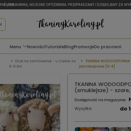
OWĄ DRUKARNIĄ. MOŻLIWE OPÓŹNIENIA. PRZEPRASZAMY I DZIĘKUJEMY ZA W
P
/
PLN
l
Menu
Nowości
Tutoriale
Blog
Promocje
Do pracowni
Druk na zamówienie - u Ciebie za
TKANINA WODOODPORNA OX
6-8 dni
jasnobrązowe [6-8]
TKANINA WODOODPOR
(smuklejsze) - szare
Dostępność na magazynie:
do 1
Wysyłka: