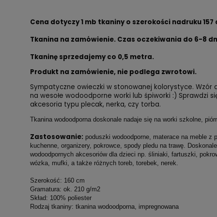
Cena dotyczy 1 mb tkaniny o szerokości nadruku 157 
Tkanina na zamówienie. Czas oczekiwania do 6-8 dn
Tkaninę sprzedajemy co 0,5 metra.
Produkt na zamówienie, nie podlega zwrotowi.
Sympatyczne owieczki w stonowanej kolorystyce. Wzór d
na wesołe wodoodporne worki lub śpiworki :) Sprawdzi s
akcesoria typu plecak, nerka, czy torba.
Tkanina wodoodporna doskonale nadaje się na worki szkolne, piórni
Zastosowanie:
poduszki wodoodporne, materace na meble z pa
kuchenne, organizery, pokrowce, spody pledu na trawę. Doskonale
wodoodpornych akcesoriów dla dzieci np. śliniaki, fartuszki, pokrow
wózka, mufki, a także różnych toreb, torebek, nerek.
Szerokość: 160 cm
Gramatura: ok. 210 g/m2
Skład: 100% poliester
Rodzaj tkaniny: tkanina wodoodporna, impregnowana