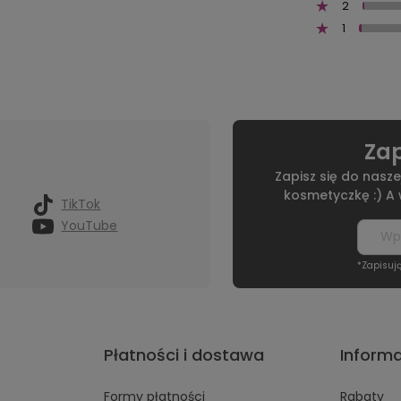
2
1
Zap
Zapisz się do nasze
kosmetyczkę :) A
TikTok
YouTube
*Zapisuj
Płatności i dostawa
Inform
Formy płatności
Rabaty