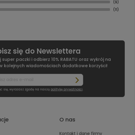
(9)
(11)
isz się do Newslettera
j super paczki i odbierz 10% RABATU oraz wykrój na
 w kolejnych wiadomościach dodatkowe korzyści!
ąc się, wyrażasz zgodę na naszą
politykę prywatności
.
acje
O nas
Kontakt i dane firmy