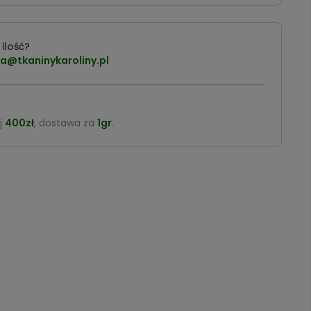
ilość?
a@tkaninykaroliny.pl
j
400zł
, dostawa za
1gr
.