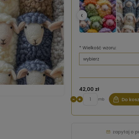
‹
*
Wielkość wzoru:
42,00 zł
−
+
mb
Do kos
zapytaj o 