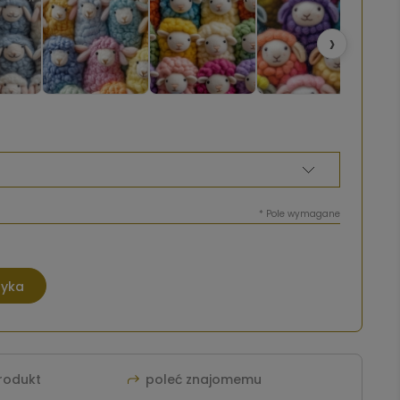
›
*
Pole wymagane
zyka
produkt
poleć znajomemu