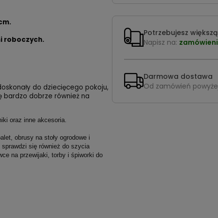
cm.
Potrzebujesz większą 
i roboczych.
Napisz na:
zamówieni
Darmowa dostawa
Od zamówień powyże
oskonały do dziecięcego pokoju,
ię bardzo dobrze również na
ki oraz inne akcesoria.
let, obrusy na stoły ogrodowe i
 sprawdzi się również do szycia
ce na przewijaki, torby i śpiworki do