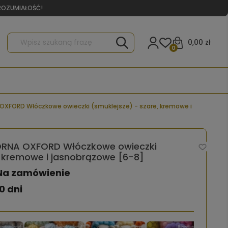
YROZUMIAŁOŚĆ!
0,00 zł
0
FORD Włóczkowe owieczki (smuklejsze) - szare, kremowe i
NA OXFORD Włóczkowe owieczki
, kremowe i jasnobrązowe [6-8]
Na zamówienie
0 dni