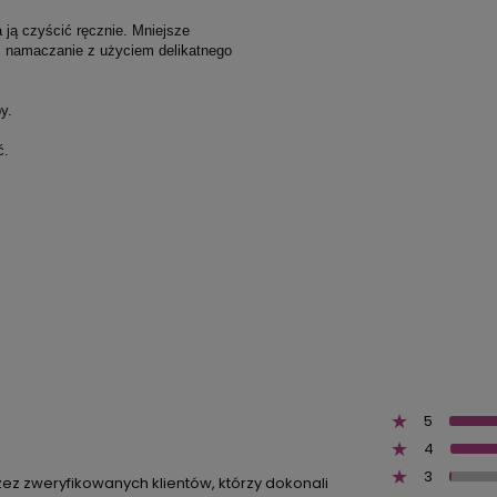
 ją czyścić ręcznie. Mniejsze
z namaczanie z użyciem delikatnego
y.
ć.
5
4
3
zez zweryfikowanych klientów, którzy dokonali