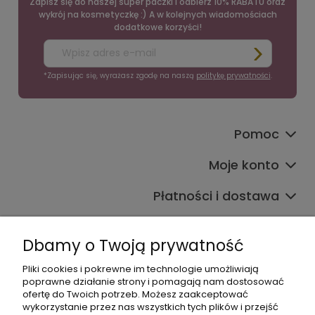
Zapisz się do naszej super paczki i odbierz 10% RABATU oraz
wykrój na kosmetyczkę :) A w kolejnych wiadomościach
dodatkowe korzyści!
*Zapisując się, wyrażasz zgodę na naszą
politykę prywatności
.
Pomoc
Moje konto
Płatności i dostawa
Informacje
Dbamy o Twoją prywatność
O nas
Pliki cookies i pokrewne im technologie umożliwiają
poprawne działanie strony i pomagają nam dostosować
ofertę do Twoich potrzeb. Możesz zaakceptować
wykorzystanie przez nas wszystkich tych plików i przejść