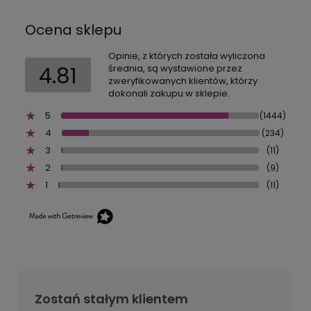
Ocena sklepu
Opinie, z których została wyliczona
4.81
średnia, są wystawione przez
zweryfikowanych klientów, którzy
dokonali zakupu w sklepie.
5
(1444)
4
(234)
3
(11)
2
(9)
1
(11)
Zostań stałym klientem