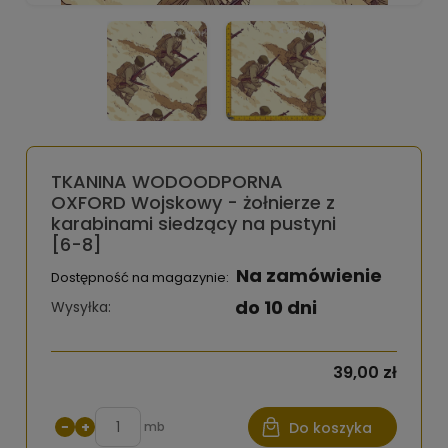
TKANINA WODOODPORNA
OXFORD Wojskowy - żołnierze z
karabinami siedzący na pustyni
[6-8]
Na zamówienie
Dostępność na magazynie:
do 10 dni
Wysyłka:
39,00 zł
−
+
mb
Do koszyka