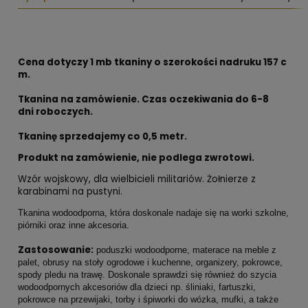
Cena dotyczy 1 mb tkaniny o szerokości nadruku 157 c
m.
Tkanina na zamówienie. Czas oczekiwania do 6-8
dni roboczych.
Tkaninę sprzedajemy co 0,5 metr.
Produkt na zamówienie, nie podlega zwrotowi.
Wzór wojskowy, dla wielbicieli militariów. Żołnierze z
karabinami na pustyni.
Tkanina wodoodporna, która doskonale nadaje się na worki szkolne,
piórniki oraz inne akcesoria.
Zastosowanie:
poduszki wodoodporne, materace na meble z
palet, obrusy na stoły ogrodowe i kuchenne, organizery, pokrowce,
spody pledu na trawę. Doskonale sprawdzi się również do szycia
wodoodpornych akcesoriów dla dzieci np. śliniaki, fartuszki,
pokrowce na przewijaki, torby i śpiworki do wózka, mufki, a także