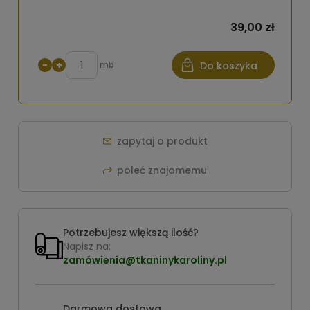
39,00 zł
−
+
mb
Do koszyka
zapytaj o produkt
poleć znajomemu
Potrzebujesz większą ilość?
Napisz na:
zamówienia@tkaninykaroliny.pl
Darmowa dostawa