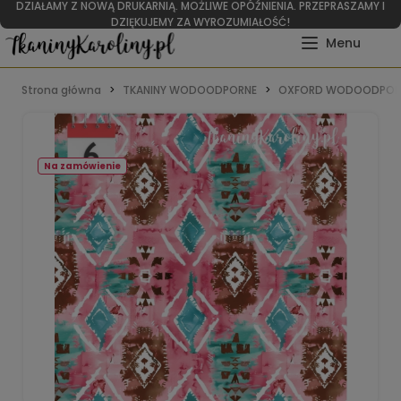
DZIAŁAMY Z NOWĄ DRUKARNIĄ. MOŻLIWE OPÓŹNIENIA. PRZEPRASZAMY I
DZIĘKUJEMY ZA WYROZUMIAŁOŚĆ!
Strona główna
TKANINY WODOODPORNE
OXFORD WODOODPOR
Na zamówienie