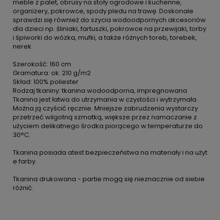
meble z palet, obrusy na stoły ogrodowe i kuchenne,
organizery, pokrowce, spody pledu na trawę. Doskonale
sprawdzi się również do szycia wodoodpornych akcesoriów
dla dzieci np. śliniaki, fartuszki, pokrowce na przewijaki, torby
i śpiworki do wózka, mufki, a także różnych toreb, torebek,
nerek.
Szerokość: 160 cm
Gramatura: ok. 210 g/m2
Skład: 100% poliester
Rodzaj tkaniny: tkanina wodoodporna, impregnowana
Tkanina jest łatwa do utrzymania w czystości i wytrzymała.
Można ją czyścić ręcznie. Mniejsze zabrudzenia wystarczy
przetrzeć wilgotną szmatką, większe przez namaczanie z
użyciem delikatnego środka piorącego w temperaturze do
30°C.
Tkanina posiada atest bezpieczeństwa na materiały i na użyt
e farby.
Tkanina drukowana - partie mogą się nieznacznie od siebie
różnić.