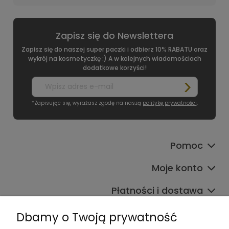
Zapisz się do Newslettera
Zapisz się do naszej super paczki i odbierz 10% RABATU oraz
wykrój na kosmetyczkę :) A w kolejnych wiadomościach
dodatkowe korzyści!
*Zapisując się, wyrażasz zgodę na naszą
politykę prywatności
.
Pomoc
Moje konto
Płatności i dostawa
Informacje
Dbamy o Twoją prywatność