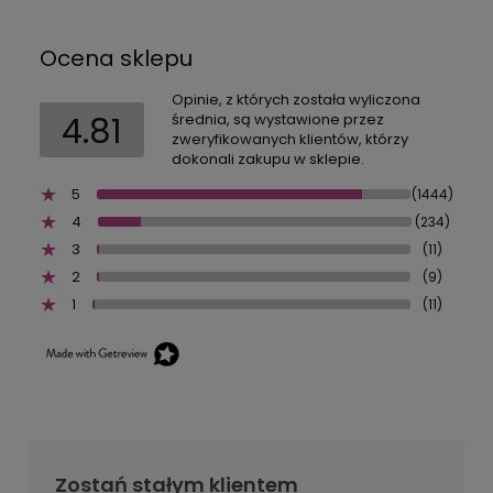
Ocena sklepu
Opinie, z których została wyliczona
4.81
średnia, są wystawione przez
zweryfikowanych klientów, którzy
dokonali zakupu w sklepie.
5
(1444)
4
(234)
3
(11)
2
(9)
1
(11)
Zostań stałym klientem