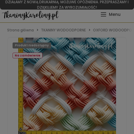
DZIAŁAMY Z NOWĄ DRUKARNIĄ. MOŻLIWE OPÓŹNIENIA. PRZEPRASZAMY I
DZIĘKUJEMY ZA WYROZUMIAŁOŚĆ!
Strona główna
TKANINY WODOODPORNE
OXFORD WODOODPOR
Produkt niedostępny
Na zamówienie