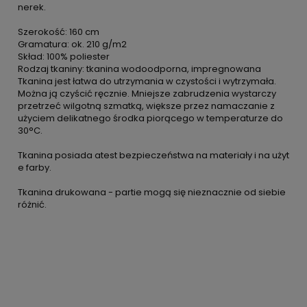
nerek.
Szerokość: 160 cm
Gramatura: ok. 210 g/m2
Skład: 100% poliester
Rodzaj tkaniny: tkanina wodoodporna, impregnowana
Tkanina jest łatwa do utrzymania w czystości i wytrzymała.
Można ją czyścić ręcznie. Mniejsze zabrudzenia wystarczy
przetrzeć wilgotną szmatką, większe przez namaczanie z
użyciem delikatnego środka piorącego w temperaturze do
30°C.
Tkanina posiada atest bezpieczeństwa na materiały i na użyt
e farby.
Tkanina drukowana - partie mogą się nieznacznie od siebie
różnić.