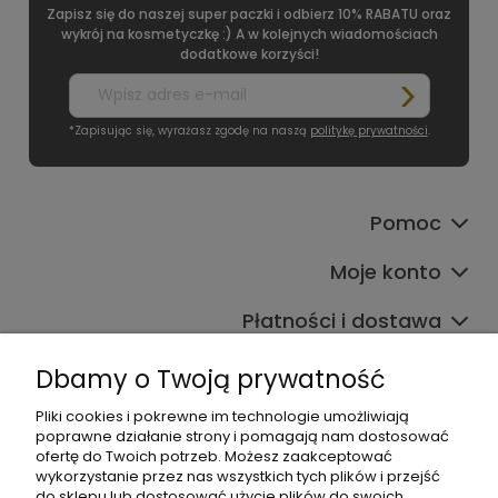
Zapisz się do naszej super paczki i odbierz 10% RABATU oraz
wykrój na kosmetyczkę :) A w kolejnych wiadomościach
dodatkowe korzyści!
*Zapisując się, wyrażasz zgodę na naszą
politykę prywatności
.
Pomoc
Moje konto
Płatności i dostawa
Informacje
Dbamy o Twoją prywatność
O nas
Pliki cookies i pokrewne im technologie umożliwiają
poprawne działanie strony i pomagają nam dostosować
ofertę do Twoich potrzeb. Możesz zaakceptować
wykorzystanie przez nas wszystkich tych plików i przejść
do sklepu lub dostosować użycie plików do swoich