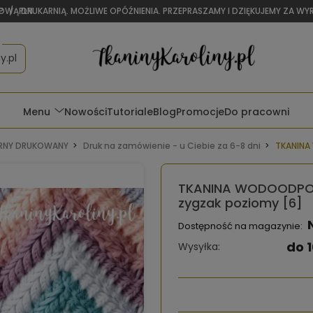
OWĄ DRUKARNIĄ. MOŻLIWE OPÓŹNIENIA. PRZEPRASZAMY I DZIĘKUJEMY ZA W
P
/
PLN
y.pl
Menu
Nowości
Tutoriale
Blog
Promocje
Do pracowni
NY DRUKOWANY
Druk na zamówienie - u Ciebie za 6-8 dni
TKANINA
TKANINA WODOODPOR
zygzak poziomy [6]
Dostępność na magazynie:
do 1
Wysyłka: