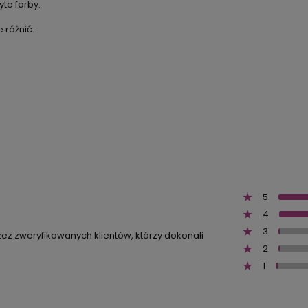
te farby.
 różnić.
5
4
3
zez zweryfikowanych klientów, którzy dokonali
2
1