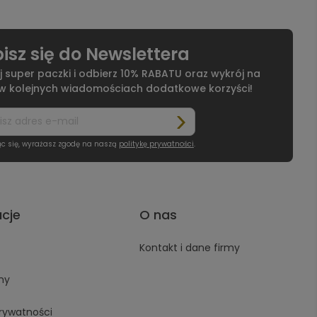
isz się do Newslettera
j super paczki i odbierz 10% RABATU oraz wykrój na
 w kolejnych wiadomościach dodatkowe korzyści!
ąc się, wyrażasz zgodę na naszą
politykę prywatności
.
acje
O nas
Kontakt i dane firmy
ny
prywatności