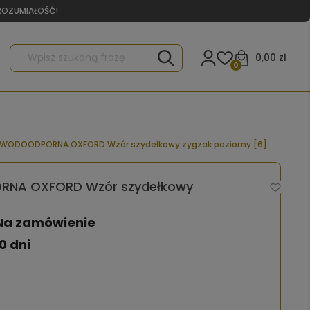
YROZUMIAŁOŚĆ!
0,00 zł
0
 WODOODPORNA OXFORD Wzór szydełkowy zygzak poziomy [6]
NA OXFORD Wzór szydełkowy
Na zamówienie
0 dni