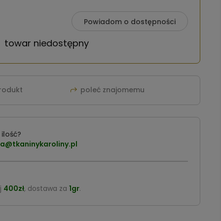
Powiadom o dostępności
towar niedostępny
produkt
poleć znajomemu
ilość?
a@tkaninykaroliny.pl
j
400zł
, dostawa za
1gr
.