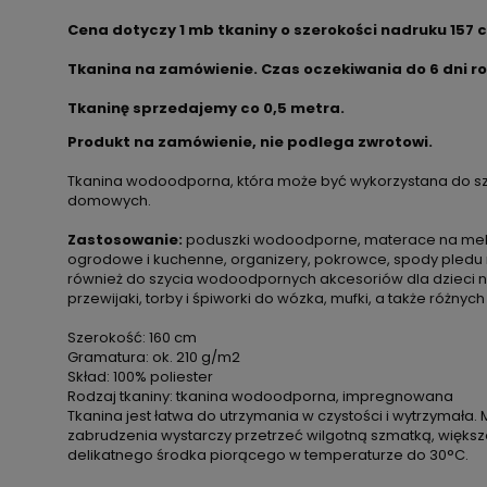
Cena dotyczy 1 mb tkaniny o szerokości nadruku 157 
Tkanina na zamówienie. Czas oczekiwania do 6 dni r
Tkaninę sprzedajemy co
0,5 metra.
Produkt na zamówienie, nie podlega zwrotowi.
Tkanina wodoodporna, która może być wykorzystana do sz
domowych.
Zastosowanie:
poduszki wodoodporne, materace na meble
ogrodowe i kuchenne, organizery, pokrowce, spody pledu 
również do szycia wodoodpornych akcesoriów dla dzieci np. 
przewijaki, torby i śpiworki do wózka, mufki, a także różnych
Szerokość: 160 cm
Gramatura: ok. 210 g/m2
Skład: 100% poliester
Rodzaj tkaniny: tkanina wodoodporna, impregnowana
Tkanina jest łatwa do utrzymania w czystości i wytrzymała. 
zabrudzenia wystarczy przetrzeć wilgotną szmatką, więks
delikatnego środka piorącego w temperaturze do 30°C.