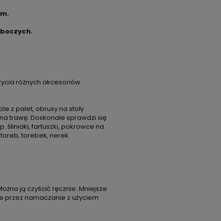
cm.
oboczych.
ycia różnych akcesoriów
 z palet, obrusy na stoły
na trawę. Doskonale sprawdzi się
śliniaki, fartuszki, pokrowce na
 toreb, torebek, nerek.
Można ją czyścić ręcznie. Mniejsze
ze przez namaczanie z użyciem