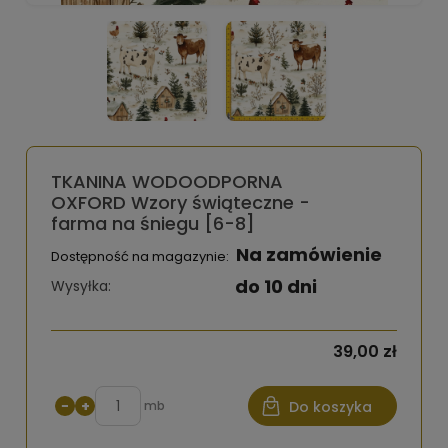
TKANINA WODOODPORNA
OXFORD Wzory świąteczne -
farma na śniegu [6-8]
Na zamówienie
Dostępność na magazynie:
do 10 dni
Wysyłka:
39,00 zł
−
+
mb
Do koszyka