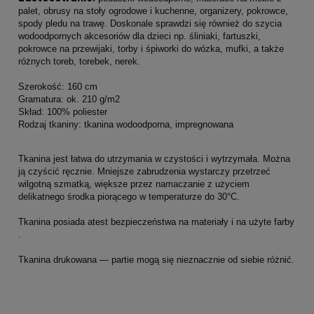
palet, obrusy na stoły ogrodowe i kuchenne, organizery, pokrowce,
spody pledu na trawę. Doskonale sprawdzi się również do szycia
wodoodpornych akcesoriów dla dzieci np. śliniaki, fartuszki,
pokrowce na przewijaki, torby i śpiworki do wózka, mufki, a także
różnych toreb, torebek, nerek.
Szerokość: 160 cm
Gramatura: ok. 210 g/m2
Skład: 100% poliester
Rodzaj tkaniny: tkanina wodoodporna, impregnowana
Tkanina jest łatwa do utrzymania w czystości i wytrzymała. Można
ją czyścić ręcznie. Mniejsze zabrudzenia wystarczy przetrzeć
wilgotną szmatką, większe przez namaczanie z użyciem
delikatnego środka piorącego w temperaturze do 30°C.
Tkanina posiada atest bezpieczeństwa na materiały i na użyte farby
.
Tkanina drukowana — partie mogą się nieznacznie od siebie różnić.