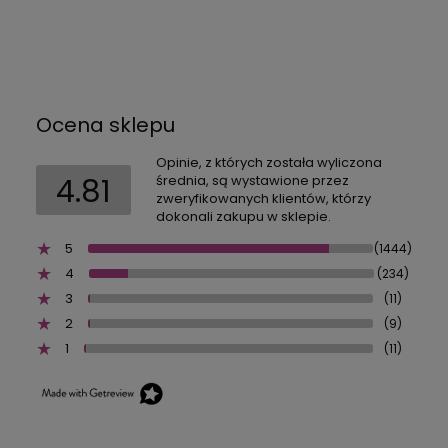
Ocena sklepu
Opinie, z których została wyliczona
4.81
średnia, są wystawione przez
zweryfikowanych klientów, którzy
dokonali zakupu w sklepie.
5
(1444)
4
(234)
3
(11)
2
(9)
1
(11)