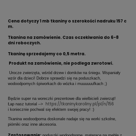
Cena dotyczy 1 mb tkaniny o szerokości nadruku 157 c
m.
Tkanina na zamówienie. Czas oczekiwania do 6-8
dni roboczych.
Tkaninę sprzedajemy co 0,5 metra.
Produkt na zamówienie, nie podlega zwrotowi.
Urocze zwierzęta, wśród drzew i domków na śniegu. Wspaniały
wzór dla dzieci! Dobrze sprawdzi się na poduszkach,
wodoodpornych śpiworkach do wózka i muuuuuufkach ;)
Będzie super na woreczki prezentowe dla wielbicieli zwierząt!
https://tkaninykaroliny.pl/pl/n/156
Łap nasz tutorial -->
i koniecznie pochwal się efektem swojej pracy! :)
Tkanina wodoodporna doskonale nadaje się na worki szkolne,
piórniki oraz inne akcesoria.
Zastosowanie:
poduszki wodoodporne, materace na meble z