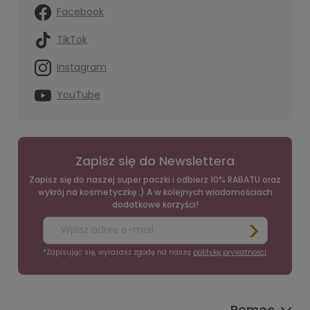
Facebook
TikTok
Instagram
YouTube
Zapisz się do Newslettera
Zapisz się do naszej super paczki i odbierz 10% RABATU oraz
wykrój na kosmetyczkę :) A w kolejnych wiadomościach
dodatkowe korzyści!
*Zapisując się, wyrażasz zgodę na naszą
politykę prywatności
.
Pomoc