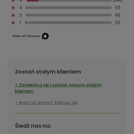
4
(234)
3
(11)
2
(9)
1
(11)
Zostań stałym klientem
Zarejestruj się i zostań naszym stałym
klientem
Masz już konto? Zaloguj się
Śledź nas na: