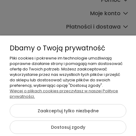
Moje konto
Płatności i dostawa
Informacje
Dbamy o Twoją prywatność
O nas
Pliki cookies i pokrewne im technologie umożliwiają
poprawne działanie strony i pomagają nam dostosować
ofertę do Twoich potrzeb. Możesz zaakceptować
wykorzystanie przez nas wszystkich tych plików i przejść
do sklepu lub dostosować użycie plików do swoich
preferencji, wybierając opcję "Dostosuj zgody".
Więcej o plikach cookies przeczytasz w naszej Polityce
+48 605 141 363
prywatności.
Napisz do nas
Zaakceptuj tylko niezbędne
{literal}
Dostosuj zgody
Pokaż pełną wersję strony