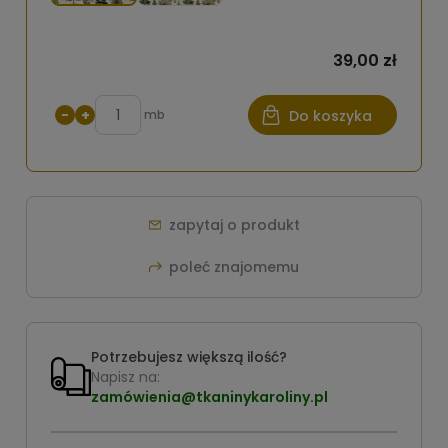
39,00 zł
−
+
mb
Do koszyka
zapytaj o produkt
poleć znajomemu
Potrzebujesz większą ilość?
Napisz na:
zamówienia@tkaninykaroliny.pl