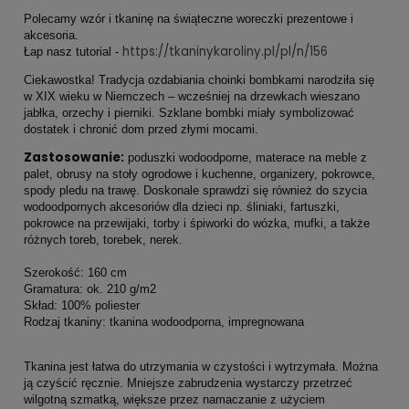
Polecamy wzór i tkaninę na świąteczne woreczki prezentowe i
akcesoria.
https://tkaninykaroliny.pl/pl/n/156
Łap nasz tutorial -
Ciekawostka! Tradycja ozdabiania choinki bombkami narodziła się
w XIX wieku w Niemczech – wcześniej na drzewkach wieszano
jabłka, orzechy i pierniki. Szklane bombki miały symbolizować
dostatek i chronić dom przed złymi mocami.
Zastosowanie:
poduszki wodoodporne, materace na meble z
palet, obrusy na stoły ogrodowe i kuchenne, organizery, pokrowce,
spody pledu na trawę. Doskonale sprawdzi się również do szycia
wodoodpornych akcesoriów dla dzieci np. śliniaki, fartuszki,
pokrowce na przewijaki, torby i śpiworki do wózka, mufki, a także
różnych toreb, torebek, nerek.
Szerokość: 160 cm
Gramatura: ok. 210 g/m2
Skład: 100% poliester
Rodzaj tkaniny: tkanina wodoodporna, impregnowana
Tkanina jest łatwa do utrzymania w czystości i wytrzymała. Można
ją czyścić ręcznie. Mniejsze zabrudzenia wystarczy przetrzeć
wilgotną szmatką, większe przez namaczanie z użyciem