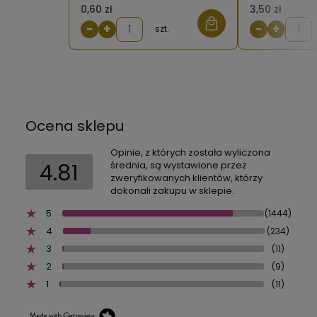
suwakowej 906
0,60 zł
3,50 zł
−
+
−
+
szt.
Ocena sklepu
Opinie, z których została wyliczona
4.81
średnia, są wystawione przez
zweryfikowanych klientów, którzy
dokonali zakupu w sklepie.
5
(1444)
4
(234)
3
(11)
2
(9)
1
(11)