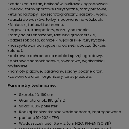
• zadaszenia altan, balkonów, huśtawek ogrodowych,
• plecaki, torby sportowe i turystyczne, torby plażowe,
• etui na laptopy i sprzęt fotograficzny, saszetki, worki,
• daszki do wózków, torby mocowane na wózkach,
• śliniaczki, fartuszki ochronne,
• legowiska, transportery, narzuty na meble,
• torby do przenoszenia, fartuszki groomerskie,
• odzież robocza, kamizelki wędkarskie i turystyczne,
• naszywki wzmacniające na odzież roboczą (łokcie,
kolana),
• pokrowce ochronne na meble i sprzęt ogrodowy,
• pokrowce samochodowe, rowerowe, wędkarskie i
myśliwskie,
• namioty plażowe, parawany, ściany boczne altan,
• zasłony do altan, organizery, torby plażowe.
Parametry techniczne:
Szerokość: 160 cm
Gramatura: ok. 185 g/m2
Skład: 100% poliester
Rodzaj tkaniny: tkanina wodoodporna, impregnowana
pantone 19-2024 TPG
Wodoszczelność 16,5 ± 2 (cm H2O, PN-EN ISO 811)