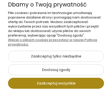
Informacje
Dbamy o Twoją prywatność
O nas
Pliki cookies i pokrewne im technologie umożliwiają
poprawne działanie strony i pomagają nam dostosować
ofertę do Twoich potrzeb. Możesz zaakceptować
wykorzystanie przez nas wszystkich tych plików i przejść
do sklepu lub dostosować użycie plików do swoich
preferencji, wybierając opcję "Dostosuj zgody".
Więcej o plikach cookies przeczytasz w naszej Polityce
prywatności.
+48 605 141 363
Napisz do nas
Zaakceptuj tylko niezbędne
Dostosuj zgody
Pokaż pełną wersję strony
Zaakceptuj wszystkie
Sklep internetowy Shoper.pl
Kontakt
Wpisz szukaną
Konto
Koszyk