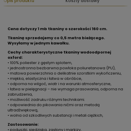
Opis produktu
Koszty dostawy
Cena dotyczy 1 mb tkaniny o szerokości 160 cm.
Tkaninę sprzedajemy co 0,5 metra bieżącego.
Wysyłamy w jednym kawałku.
Cechy charakterystyczne tkaniny wodoodpornej
oxford:
• 100% poliester z gęstym splotem,
• jednostronna bezbarwna powłoka poliuretanowa (PU),
• matowa powierzchnia o delikatnie szorstkim wykończeniu,
• miękka, elastyczna i łatwa w obróbce,
• odporna na wilgoć, wiatr i na warunki atmosferyczne,
• łatwa w pielęgnacji – nie wymaga prasowania, odporna na
zabrudzenia,
• możliwość zadruku różnymi technikami.
• odpowiednia do pikowania nićmi oraz metodą
ultradźwiękową,
• wolna od szkodliwych substancji i metali ciężkich,
Zastosowanie:
• poduszki, siedziska, zasłony i markizy,