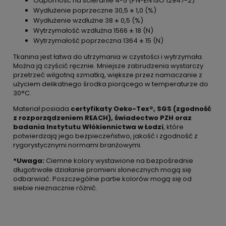
Odporność na ścieranie 4-5 (PN-EN ISO 12947-2)
Wydłużenie poprzeczne 30,5 ± 1,0 (%)
Wydłużenie wzdłużne 38 ± 0,5 (%)
Wytrzymałość wzdłużna 1566 ± 18 (N)
Wytrzymałość poprzeczna 1364 ± 15 (N)
Tkanina jest łatwa do utrzymania w czystości i wytrzymała.
Można ją czyścić ręcznie. Mniejsze zabrudzenia wystarczy
przetrzeć wilgotną szmatką, większe przez namaczanie z
użyciem delikatnego środka piorącego w temperaturze do
30°C.
Materiał posiada
certyfikaty Oeko-Tex®, SGS (zgodność
z rozporządzeniem REACH), świadectwo PZH oraz
badania Instytutu Włókiennictwa w Łodzi
, które
potwierdzają jego bezpieczeństwo, jakość i zgodność z
rygorystycznymi normami branżowymi.
*Uwaga:
Ciemne kolory wystawione na bezpośrednie
długotrwałe działanie promieni słonecznych mogą się
odbarwiać. Poszczególne partie kolorów mogą się od
siebie nieznacznie różnić.