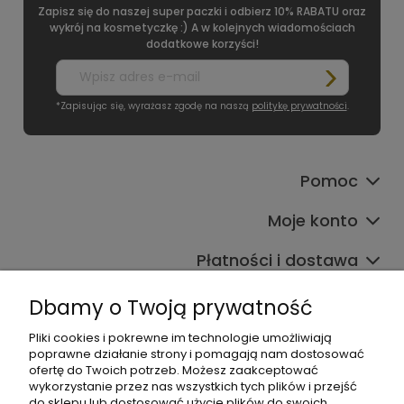
Zapisz się do naszej super paczki i odbierz 10% RABATU oraz
wykrój na kosmetyczkę :) A w kolejnych wiadomościach
dodatkowe korzyści!
*Zapisując się, wyrażasz zgodę na naszą
politykę prywatności
.
Pomoc
Moje konto
Płatności i dostawa
Informacje
Dbamy o Twoją prywatność
O nas
Pliki cookies i pokrewne im technologie umożliwiają
poprawne działanie strony i pomagają nam dostosować
ofertę do Twoich potrzeb. Możesz zaakceptować
wykorzystanie przez nas wszystkich tych plików i przejść
do sklepu lub dostosować użycie plików do swoich