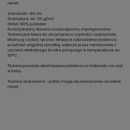
nerek.
Szerokość: 160 cm
Gramatura: ok. 210 g/m2
Skład: 100% poliester
Rodzaj tkaniny: tkanina wodoodporna, impregnowana
Tkanina jest łatwa do utrzymania w czystości i wytrzymała.
Można ją czyścić ręcznie. Mniejsze zabrudzenia wystarczy
przetrzeć wilgotną szmatką, większe przez namaczanie z
użyciem delikatnego środka piorącego w temperaturze do
30°C.
Tkanina posiada atest bezpieczeństwa na materiały i na użyt
e farby.
Tkanina drukowana - partie mogą się nieznacznie od siebie
różnić.