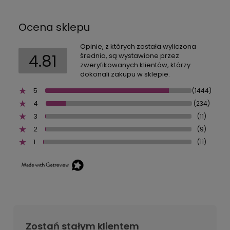
Ocena sklepu
Opinie, z których została wyliczona
4.81
średnia, są wystawione przez
zweryfikowanych klientów, którzy
dokonali zakupu w sklepie.
5
(1444)
4
(234)
3
(11)
2
(9)
1
(11)
Zostań stałym klientem