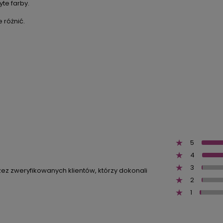
te farby.
 różnić.
5
4
3
zez zweryfikowanych klientów, którzy dokonali
2
1