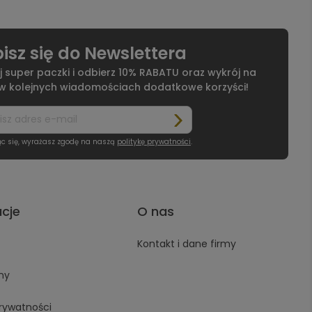
isz się do Newslettera
j super paczki i odbierz 10% RABATU oraz wykrój na
 w kolejnych wiadomościach dodatkowe korzyści!
ąc się, wyrażasz zgodę na naszą
politykę prywatności
.
acje
O nas
Kontakt i dane firmy
ny
prywatności