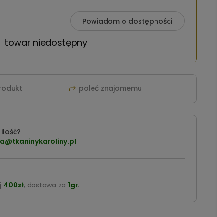
Powiadom o dostępności
towar niedostępny
produkt
poleć znajomemu
ilość?
a@tkaninykaroliny.pl
j
400zł
, dostawa za
1gr
.