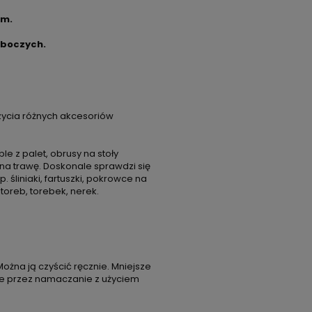
cm.
oboczych.
ycia różnych akcesoriów
 z palet, obrusy na stoły
na trawę. Doskonale sprawdzi się
śliniaki, fartuszki, pokrowce na
 toreb, torebek, nerek.
Można ją czyścić ręcznie. Mniejsze
ze przez namaczanie z użyciem