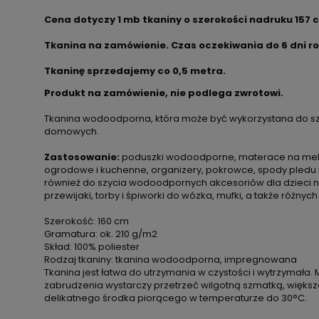
Cena dotyczy 1 mb tkaniny o szerokości nadruku 157 
Tkanina na zamówienie. Czas oczekiwania do 6 dni r
Tkaninę sprzedajemy co
0,5 metra.
Produkt na zamówienie, nie podlega zwrotowi.
Tkanina wodoodporna, która może być wykorzystana do sz
domowych.
Zastosowanie:
poduszki wodoodporne, materace na meble
ogrodowe i kuchenne, organizery, pokrowce, spody pledu 
również do szycia wodoodpornych akcesoriów dla dzieci np. 
przewijaki, torby i śpiworki do wózka, mufki, a także różnych
Szerokość: 160 cm
Gramatura: ok. 210 g/m2
Skład: 100% poliester
Rodzaj tkaniny: tkanina wodoodporna, impregnowana
Tkanina jest łatwa do utrzymania w czystości i wytrzymała. 
zabrudzenia wystarczy przetrzeć wilgotną szmatką, więks
delikatnego środka piorącego w temperaturze do 30°C.