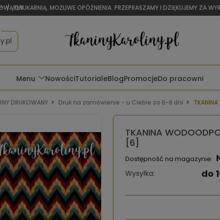
OWĄ DRUKARNIĄ. MOŻLIWE OPÓŹNIENIA. PRZEPRASZAMY I DZIĘKUJEMY ZA W
P
/
PLN
y.pl
Menu
Nowości
Tutoriale
Blog
Promocje
Do pracowni
NY DRUKOWANY
Druk na zamówienie - u Ciebie za 6-8 dni
TKANINA
TKANINA WODOODPOR
[6]
Dostępność na magazynie:
do 1
Wysyłka: