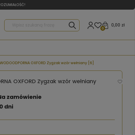
YROZUMIAŁOŚĆ!
0,00 zł
0
 WODOODPORNA OXFORD Zygzak wzór wełniany [6]
NA OXFORD Zygzak wzór wełniany
Na zamówienie
0 dni