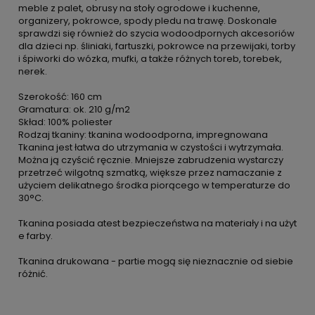
meble z palet, obrusy na stoły ogrodowe i kuchenne,
organizery, pokrowce, spody pledu na trawę. Doskonale
sprawdzi się również do szycia wodoodpornych akcesoriów
dla dzieci np. śliniaki, fartuszki, pokrowce na przewijaki, torby
i śpiworki do wózka, mufki, a także różnych toreb, torebek,
nerek.
Szerokość: 160 cm
Gramatura: ok. 210 g/m2
Skład: 100% poliester
Rodzaj tkaniny: tkanina wodoodporna, impregnowana
Tkanina jest łatwa do utrzymania w czystości i wytrzymała.
Można ją czyścić ręcznie. Mniejsze zabrudzenia wystarczy
przetrzeć wilgotną szmatką, większe przez namaczanie z
użyciem delikatnego środka piorącego w temperaturze do
30°C.
Tkanina posiada atest bezpieczeństwa na materiały i na użyt
e farby.
Tkanina drukowana - partie mogą się nieznacznie od siebie
różnić.