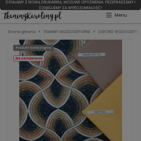
DZIAŁAMY Z NOWĄ DRUKARNIĄ. MOŻLIWE OPÓŹNIENIA. PRZEPRASZAMY I
DZIĘKUJEMY ZA WYROZUMIAŁOŚĆ!
Strona główna
TKANINY WODOODPORNE
OXFORD WODOODPOR
Produkt niedostępny
Na zamówienie