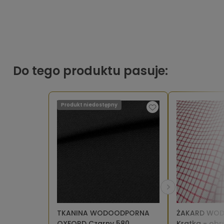
Do tego produktu pasuje:
Produkt niedostępny
TKANINA WODOODPORNA
ŻAKARD WO
OXFORD Czarny 580
Kratka - ob