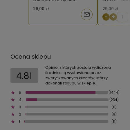
czerwona
28,00 zł
29,00 zł
Powiadom
−
+
o
dostępności
Ocena sklepu
Opinie, z których została wyliczona
4.81
średnia, są wystawione przez
zweryfikowanych klientów, którzy
dokonali zakupu w sklepie.
5
(1444)
4
(234)
3
(11)
2
(9)
1
(11)