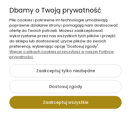
Informacje
Dbamy o Twoją prywatność
O nas
Pliki cookies i pokrewne im technologie umożliwiają
poprawne działanie strony i pomagają nam dostosować
ofertę do Twoich potrzeb. Możesz zaakceptować
wykorzystanie przez nas wszystkich tych plików i przejść
do sklepu lub dostosować użycie plików do swoich
preferencji, wybierając opcję "Dostosuj zgody".
Więcej o plikach cookies przeczytasz w naszej Polityce
prywatności.
+48 605 141 363
Napisz do nas
Zaakceptuj tylko niezbędne
Dostosuj zgody
Pokaż pełną wersję strony
Zaakceptuj wszystkie
Sklep internetowy Shoper.pl
Kontakt
Wpisz szukaną
Konto
Koszyk