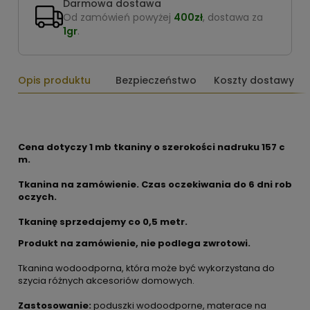
Darmowa dostawa
Od zamówień powyżej
400zł
, dostawa za
1gr
.
Opis produktu
Bezpieczeństwo
Koszty dostawy
Cena dotyczy 1 mb tkaniny o szerokości nadruku 157 c
m.
Tkanina na zamówienie. Czas oczekiwania do 6 dni rob
oczych.
Tkaninę sprzedajemy co 0,5 metr.
Produkt na zamówienie, nie podlega zwrotowi.
Tkanina wodoodporna, która może być wykorzystana do
szycia różnych akcesoriów domowych.
Zastosowanie:
poduszki wodoodporne, materace na