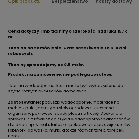
Opis produktu
Bezpieczeństwo
Koszty dostawy
Cena dotyczy 1 mb tkaniny o szerokości nadruku 157 c
m.
Tkanina na zamówienie. Czas oczekiwania to 6-8 dni
roboczych.
Tkaninę sprzedajemy co 0,5 metr.
Produkt na zamówienie, nie podlega zwrotowi.
Tkanina wodoodporna, która może być wykorzystana do
szycia różnych akcesoriów domowych.
Zastosowanie:
poduszki wodoodporne, materace na
meble z palet, obrusy na stoły ogrodowe i kuchenne,
organizery, pokrowce, spody pledu na trawę. Doskonale
sprawdzi się również do szycia wodoodpornych akcesoriów
dla dzieci np. śliniaki, fartuszki, pokrowce na przewijaki, torby
i śpiworki do wózka, mufki, a także różnych toreb, torebek,
nerek.