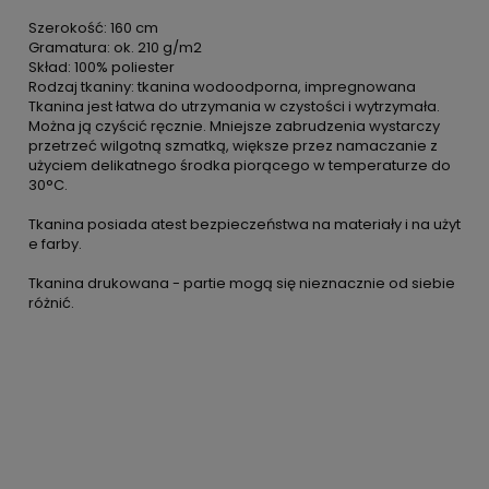
Szerokość: 160 cm
Gramatura: ok. 210 g/m2
Skład: 100% poliester
Rodzaj tkaniny: tkanina wodoodporna, impregnowana
Tkanina jest łatwa do utrzymania w czystości i wytrzymała.
Można ją czyścić ręcznie. Mniejsze zabrudzenia wystarczy
przetrzeć wilgotną szmatką, większe przez namaczanie z
użyciem delikatnego środka piorącego w temperaturze do
30°C.
Tkanina posiada atest bezpieczeństwa na materiały i na użyt
e farby.
Tkanina drukowana - partie mogą się nieznacznie od siebie
różnić.