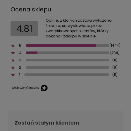
Ocena sklepu
Opinie, z których została wyliczona
4.81
średnia, są wystawione przez
zweryfikowanych klientów, którzy
dokonali zakupu w sklepie.
5
(1444)
4
(234)
3
(11)
2
(9)
1
(11)
Zostań stałym klientem