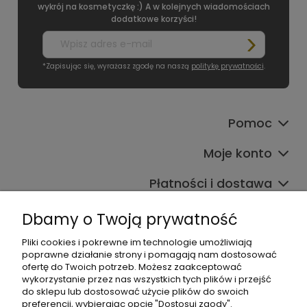
wykrój na kosmetyczkę :) A w kolejnych wiadomościach
dodatkowe korzyści!
*Zapisując się, wyrażasz zgodę na naszą
politykę prywatności
.
Pomoc
Moje konto
Płatności i dostawa
Informacje
Dbamy o Twoją prywatność
O nas
Pliki cookies i pokrewne im technologie umożliwiają
poprawne działanie strony i pomagają nam dostosować
ofertę do Twoich potrzeb. Możesz zaakceptować
wykorzystanie przez nas wszystkich tych plików i przejść
do sklepu lub dostosować użycie plików do swoich
preferencji, wybierając opcję "Dostosuj zgody".