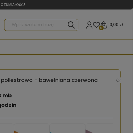
YROZUMIAŁOŚĆ!
0,00 zł
0
poliestrowo - bawełniana czerwona
8 mb
godzin