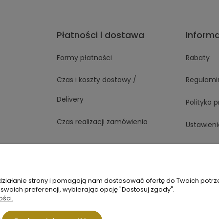
Płatności i dostawa
Inform
Formy płatności
Rabaty
Czas i koszty dostawy /
Regulami
Delivery
Polityka 
Czas realizacji zamówienia
Ustawieni
1 363
Napisz do nas
 działanie strony i pomagają nam dostosować ofertę do Twoich potr
 swoich preferencji, wybierając opcję "Dostosuj zgody".
ości.