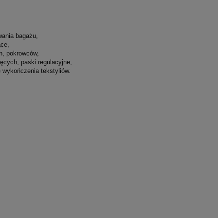
wania bagażu,
ące,
h, pokrowców,
ęcych, paski regulacyjne,
e wykończenia tekstyliów.