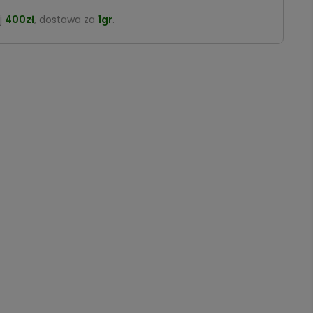
j
400zł
, dostawa za
1gr
.