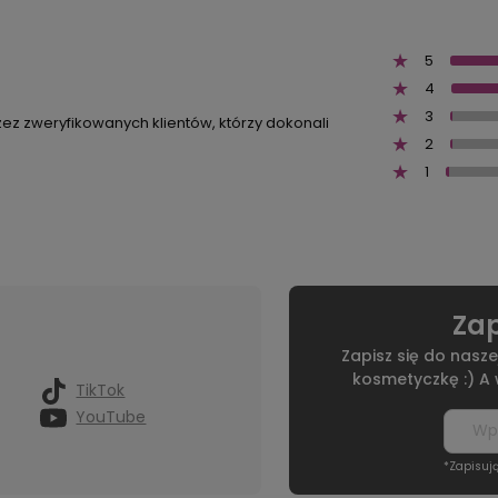
5
4
3
zez zweryfikowanych klientów, którzy dokonali
2
1
Zap
Zapisz się do nasze
kosmetyczkę :) A
TikTok
YouTube
*Zapisuj