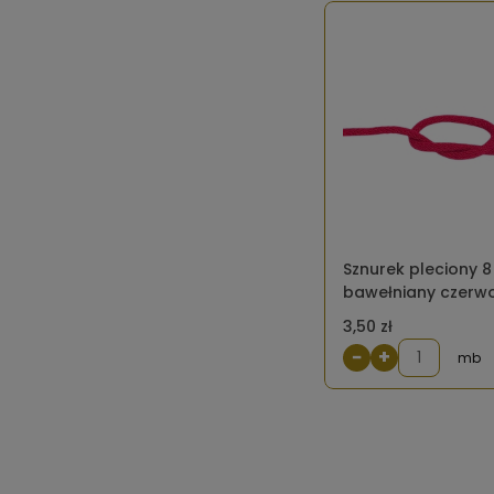
Sznurek pleciony 
bawełniany czerw
3,50 zł
−
+
mb