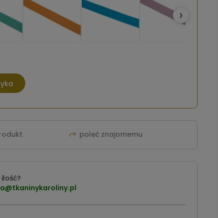
›
zyka
produkt
poleć znajomemu
ilość?
a@tkaninykaroliny.pl