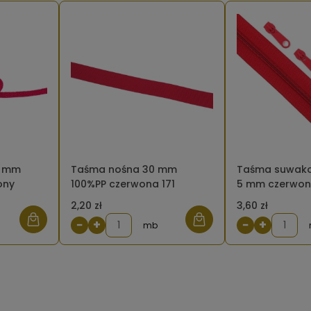
8 mm
Taśma nośna 30 mm
Taśma suwako
ony
100%PP czerwona 171
5 mm czerwo
2,20 zł
3,60 zł
−
+
−
+
mb