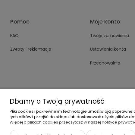
Pomoc
Moje konto
FAQ
Twoje zamówienia
Zwroty i reklamacje
Ustawienia konta
Przechowalnia
Dbamy o Twoją prywatność
+48 605 14
Pliki cookies i pokrewne im technologie umożliwiają poprawne
tych plików i przejść do sklepu lub dostosować użycie plików do
Więcej o plikach cookies przeczytasz w naszej Polityce prywatn
{literal}