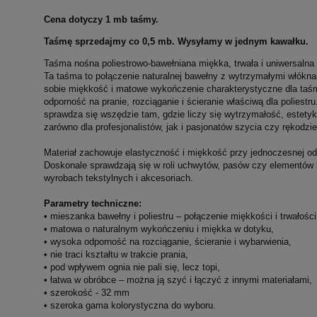
Cena dotyczy 1 mb taśmy.
Taśmę sprzedajmy co 0,5 mb. Wysyłamy w jednym kawałku.
Taśma nośna poliestrowo-bawełniana miękka, trwała i uniwersalna
Ta taśma to połączenie naturalnej bawełny z wytrzymałymi włókna
sobie miękkość i matowe wykończenie charakterystyczne dla taśm
odporność na pranie, rozciąganie i ścieranie właściwą dla poliest
sprawdza się wszędzie tam, gdzie liczy się wytrzymałość, estetyk
zarówno dla profesjonalistów, jak i pasjonatów szycia czy rękodzie
Materiał zachowuje elastyczność i miękkość przy jednoczesnej o
Doskonale sprawdzają się w roli uchwytów, pasów czy elementów 
wyrobach tekstylnych i akcesoriach.
Parametry techniczne:
• mieszanka bawełny i poliestru – połączenie miękkości i trwałości
• matowa o naturalnym wykończeniu i miękka w dotyku,
• wysoka odporność na rozciąganie, ścieranie i wybarwienia,
• nie traci kształtu w trakcie prania,
• pod wpływem ognia nie pali się, lecz topi,
• łatwa w obróbce – można ją szyć i łączyć z innymi materiałami,
• szerokość - 32 mm
• szeroka gama kolorystyczna do wyboru.