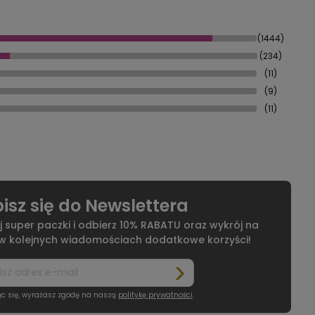
(1444)
(234)
(11)
(9)
(11)
isz się do Newslettera
j super paczki i odbierz 10% RABATU oraz wykrój na
 w kolejnych wiadomościach dodatkowe korzyści!
ąc się, wyrażasz zgodę na naszą
politykę prywatności
.