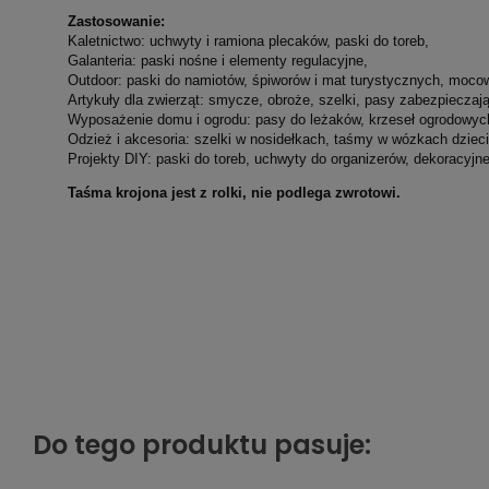
Zastosowanie:
Kaletnictwo: uchwyty i ramiona plecaków, paski do toreb,
Galanteria: paski nośne i elementy regulacyjne,
Outdoor: paski do namiotów, śpiworów i mat turystycznych, moco
Artykuły dla zwierząt: smycze, obroże, szelki, pasy zabezpieczaj
Wyposażenie domu i ogrodu: pasy do leżaków, krzeseł ogrodowyc
Odzież i akcesoria: szelki w nosidełkach, taśmy w wózkach dzieci
Projekty DIY: paski do toreb, uchwyty do organizerów, dekoracyjn
Taśma krojona jest z rolki, nie podlega zwrotowi.
Do tego produktu pasuje: