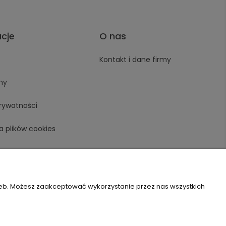
acje
O nas
Kontakt i dane firmy
ny
prywatności
a plików cookies
zeb. Możesz zaakceptować wykorzystanie przez nas wszystkich