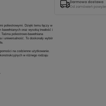
Darmowa dostawa
Od zamówień powyże
mi poliestrowymi. Dzięki temu łączy w
 bawełnianych oraz wysoką trwałość i
ru. Taśma poliestrowo-bawełniana
a i uniwersalność. To doskonały wybór
ła.
dporności na codzienne użytkowanie.
konstrukcyjnych w różnego rodzaju
,