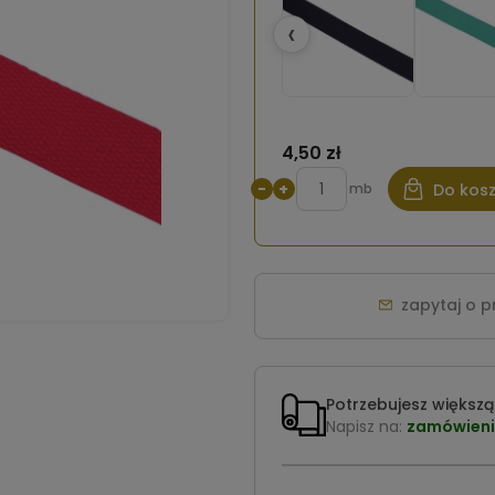
‹
4,50 zł
−
+
mb
Do kos
zapytaj o 
Potrzebujesz większą 
Napisz na:
zamówieni