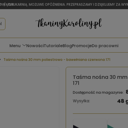
OWĄ DRUKARNIĄ. MOŻLIWE OPÓŹNIENIA. PRZEPRASZAMY I DZIĘKUJEMY ZA W
P
/
PLN
l
Menu
Nowości
Tutoriale
Blog
Promocje
Do pracowni
Taśma nośna 30 mm poliestrowo - bawełniana czerwona 171
Taśma nośna 30 mm 
171
Dostępność na magazynie:
48 
Wysyłka: