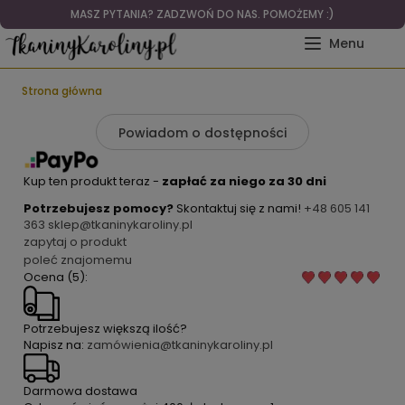
MASZ PYTANIA? ZADZWOŃ DO NAS. POMOŻEMY :)
Strona główna
Powiadom o dostępności
Kup ten produkt teraz -
zapłać za niego za 30 dni
Potrzebujesz pomocy?
Skontaktuj się z nami!
+48 605 141
363
sklep@tkaninykaroliny.pl
zapytaj o produkt
poleć znajomemu
Ocena (5):
Potrzebujesz większą ilość?
Napisz na:
zamówienia@tkaninykaroliny.pl
Darmowa dostawa