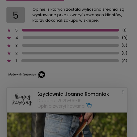
Opinie, z których została wyliczona średnia, są
5
wystawione przez zweryfikowanych klientów,
którzy dokonali zakupu w sklepie.
5
(1)
4
(0)
3
(0)
2
(0)
1
(0)
Szyciownia Joanna Romaniak
Dodano: 2025-05-15
Opinia zweryfikowana