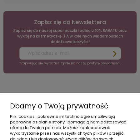
Zapisz się do Newslettera
Zapisz się do naszej super paczki i odbierz 10% RABATU oraz
wykrój na kosmetyczkę :) A w kolejnych wiadomościach
dodatkowe korzyści!
*Zapisując się, wyrażasz zgodę na naszą
politykę prywatności
.
moc
Moje
Płatności
Informacje
konto
i
Dbamy o Twoją prywatność
dostawa
Pliki cookies i pokrewne im technologie umożliwiają
poprawne działanie strony i pomagają nam dostosować
ofertę do Twoich potrzeb. Możesz zaakceptować
wykorzystanie przez nas wszystkich tych plików i przejść
do sklepu lub dostosować użycie plików do swoich