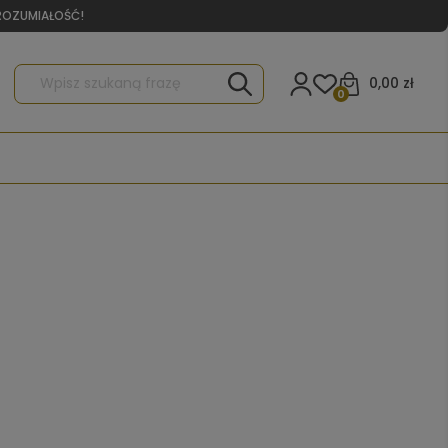
YROZUMIAŁOŚĆ!
0,00 zł
0