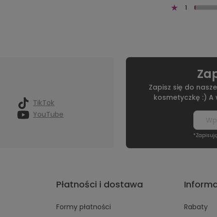
1
Zap
Zapisz się do nasze
kosmetyczkę :) A
TikTok
YouTube
*Zapisuj
Płatności i dostawa
Inform
Formy płatności
Rabaty