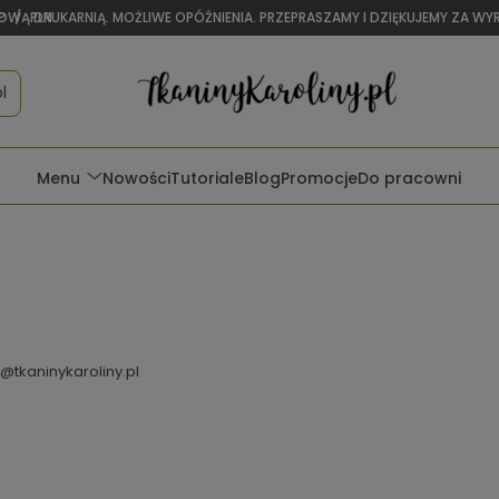
OWĄ DRUKARNIĄ. MOŻLIWE OPÓŹNIENIA. PRZEPRASZAMY I DZIĘKUJEMY ZA W
P
/
PLN
l
Menu
Nowości
Tutoriale
Blog
Promocje
Do pracowni
@tkaninykaroliny.pl