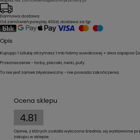
Napisz na:
zamówienia@tkaninykaroliny.pl
Darmowa dostawa
Od zamówień powyżej
400zł
, dostawa za
1gr
.
Opis
Kupując 1 sztukę otrzymasz 1 mb taśmy suwakowej + dwa zapięcia (s
Przeznaczenie - torby, plecaki, nerki, pufy.
To nie jest zamek błyskawiczny - nie posiada zakończenia.
Ocena sklepu
4.81
Opinie, z których została wyliczona średnia, są wystawione pr
zakupu w sklepie.