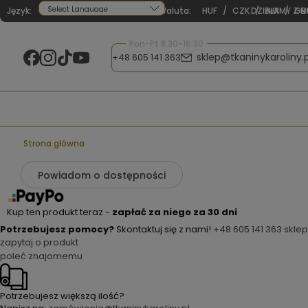
Język:
Waluta:
HUF
/
CZK
DZIAŁAMY Z N
/
EUR
/
GB
Powered by
Pon-Pt 8:30-16:30
sklep@tkaninykaroliny.p
+48 605 141 363
Strona główna
Powiadom o dostępności
Kup ten produkt teraz -
zapłać za niego za 30 dni
Potrzebujesz pomocy?
Skontaktuj się z nami!
+48 605 141 363
sklep
zapytaj o produkt
poleć znajomemu
Potrzebujesz większą ilość?