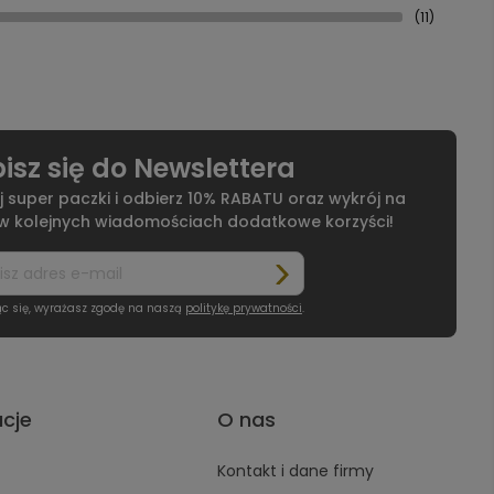
(11)
isz się do Newslettera
j super paczki i odbierz 10% RABATU oraz wykrój na
 w kolejnych wiadomościach dodatkowe korzyści!
ąc się, wyrażasz zgodę na naszą
politykę prywatności
.
acje
O nas
Kontakt i dane firmy