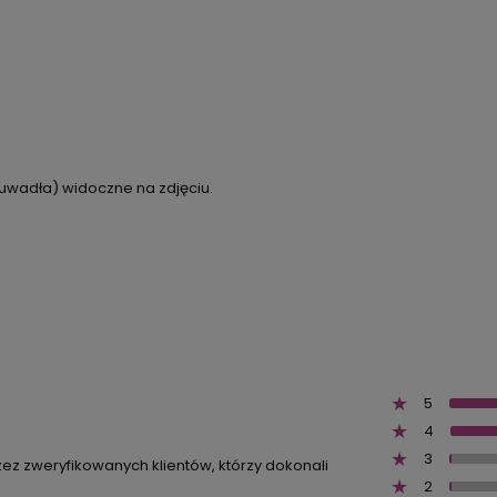
uwadła) widoczne na zdjęciu.
5
4
3
zez zweryfikowanych klientów, którzy dokonali
2