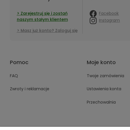
Facebook
Zarejestruj się i zostań
naszym stałym klientem
Instagram
Masz już konto? Zaloguj się
Pomoc
Moje konto
FAQ
Twoje zamówienia
Zwroty i reklamacje
Ustawienia konta
Przechowalnia