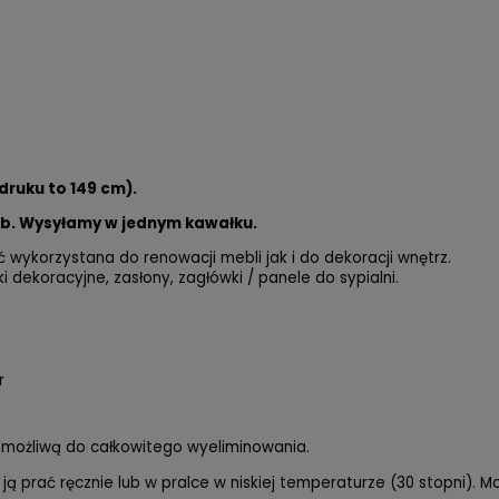
druku to 149 cm).
mb. Wysyłamy w jednym kawałku.
 wykorzystana do renowacji mebli jak i do dekoracji wnętrz.
ki dekoracyjne, zasłony, zagłówki / panele do sypialni.
r
niemożliwą do całkowitego wyeliminowania.
ją prać ręcznie lub w pralce w niskiej temperaturze (30 stopni). M