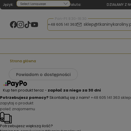
Język:
Waluta:
DZIAŁAMY Z N
Powered by
Pon-Pt 8:30-16:30
sklep@tkaninykaroliny.p
+48 605 141 363
Strona główna
Powiadom o dostępności
Kup ten produkt teraz -
zapłać za niego za 30 dni
Potrzebujesz pomocy?
Skontaktuj się z nami!
+48 605 141 363
sklep
zapytaj o produkt
poleć znajomemu
Potrzebujesz większą ilość?