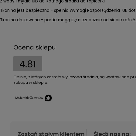
z wody i mydła lub delikatnego środka do tapicerki.
Tkanina jest bezpieczna - spełnia wymogi Rozporządzenia UE do
Tkanina drukowana - partie mogą się nieznacznie od siebie różnić.
Ocena sklepu
4.81
Opinie, z których została wyliczona średnia, są wystawione pr
zakupu w sklepie.
Zostań stałym klientem
Śledź nas na: