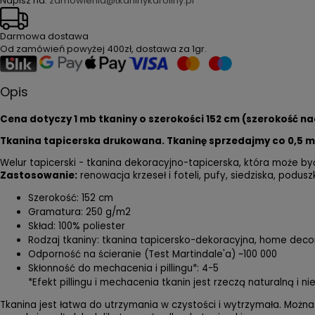
Napisz na:
zamówienia@tkaninykaroliny.pl
Darmowa dostawa
Od zamówień powyżej
400zł
, dostawa za
1gr
.
Opis
Cena dotyczy 1 mb tkaniny o szerokości 152 cm (szerokość na
Tkanina tapicerska drukowana. Tkaninę sprzedajmy co 0,5 
Welur tapicerski - tkanina dekoracyjno-tapicerska, która może być
Zastosowanie:
renowacja krzeseł i foteli, pufy, siedziska, podusz
Szerokość: 152 cm
Gramatura: 250 g/m2
Skład: 100% poliester
Rodzaj tkaniny: tkanina tapicersko-dekoracyjna, home deco
Odporność na ścieranie (Test Martindale'a) ~100 000
Skłonność do mechacenia i pillingu*: 4-5
*Efekt pillingu i mechacenia tkanin jest rzeczą naturalną i 
Tkanina jest łatwa do utrzymania w czystości i wytrzymała. Można 