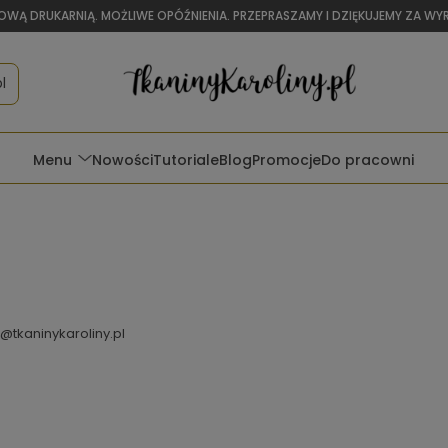
OWĄ DRUKARNIĄ. MOŻLIWE OPÓŹNIENIA. PRZEPRASZAMY I DZIĘKUJEMY ZA W
l
Menu
Nowości
Tutoriale
Blog
Promocje
Do pracowni
@tkaninykaroliny.pl