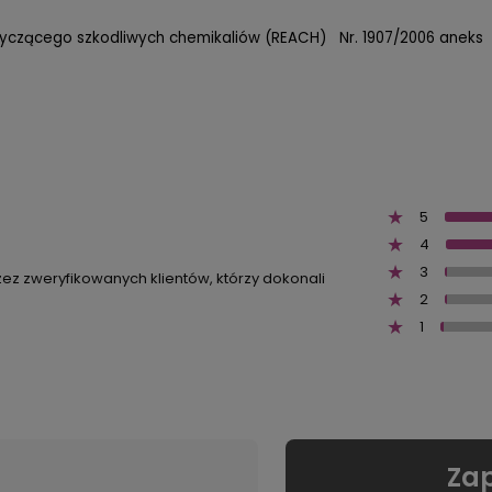
tyczącego szkodliwych chemikaliów (REACH) Nr. 1907/2006 aneks 
5
4
3
zez zweryfikowanych klientów, którzy dokonali
2
1
Zap