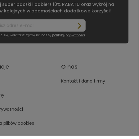
j super paczki i odbierz 10% RABATU oraz wykrój na
 w kolejnych wiadomościach dodatkowe korzyści!
ąc się, wyrażasz zgodę na naszą
politykę prywatności
.
acje
O nas
Kontakt i dane firmy
ny
prywatności
a plików cookies