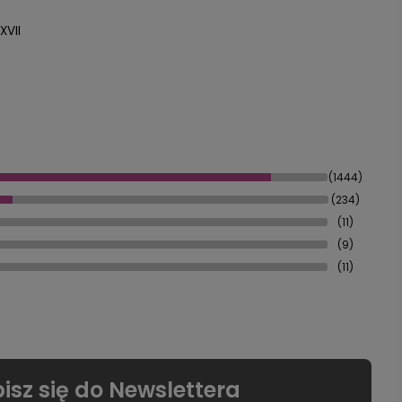
XVII
(1444)
(234)
(11)
(9)
(11)
isz się do Newslettera