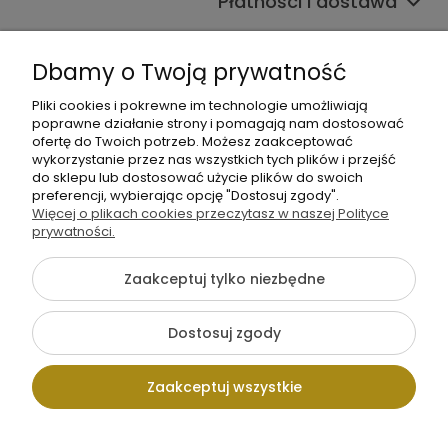
Płatności i dostawa
Informacje
Dbamy o Twoją prywatność
O nas
Pliki cookies i pokrewne im technologie umożliwiają
poprawne działanie strony i pomagają nam dostosować
ofertę do Twoich potrzeb. Możesz zaakceptować
wykorzystanie przez nas wszystkich tych plików i przejść
do sklepu lub dostosować użycie plików do swoich
preferencji, wybierając opcję "Dostosuj zgody".
Więcej o plikach cookies przeczytasz w naszej Polityce
+48 605 141 363
prywatności.
Napisz do nas
Zaakceptuj tylko niezbędne
{literal}
Dostosuj zgody
Pokaż pełną wersję strony
Zaakceptuj wszystkie
Sklep internetowy Shoper.pl