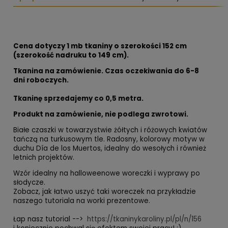
Cena dotyczy 1 mb tkaniny o szerokości 152 cm
(szerokość nadruku to 149 cm).
Tkanina na zamówienie. Czas oczekiwania do 6-8
dni roboczych.
Tkaninę sprzedajemy co
0,5 metra.
Produkt na zamówienie, nie podlega zwrotowi.
Białe czaszki w towarzystwie żółtych i różowych kwiatów
tańczą na turkusowym tle. Radosny, kolorowy motyw w
duchu Día de los Muertos, idealny do wesołych i również
letnich projektów.
Wzór idealny na halloweenowe woreczki i wyprawy po
słodycze.
Zobacz, jak łatwo uszyć taki woreczek na przykładzie
naszego tutoriala na worki prezentowe.
Łap nasz tutorial -->
https://tkaninykaroliny.pl/pl/n/156