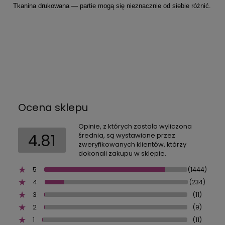
Tkanina drukowana — partie mogą się nieznacznie od siebie różnić.
Ocena sklepu
Opinie, z których została wyliczona
4.81
średnia, są wystawione przez
zweryfikowanych klientów, którzy
dokonali zakupu w sklepie.
5
(1444)
4
(234)
3
(11)
2
(9)
1
(11)