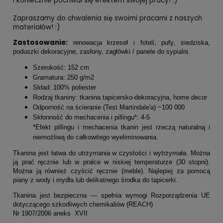
i koniecznie pochwal się efektem swojej pracy! :)
Zapraszamy do chwalenia się swoimi pracami z naszych
materiałów! :)
Zastosowanie:
renowacja krzeseł i foteli, pufy, siedziska,
poduszki dekoracyjne, zasłony, zagłówki / panele do sypialni.
Szerokość: 152 cm
Gramatura: 250 g/m2
Skład: 100% poliester
Rodzaj tkaniny: tkanina tapicersko-dekoracyjna, home decor
Odporność na ścieranie (Test Martindale'a) ~100 000
Skłonność do mechacenia i pillingu*: 4-5
*Efekt pillingu i mechacenia tkanin jest rzeczą naturalną i
niemożliwą do całkowitego wyeliminowania.
Tkanina jest łatwa do utrzymania w czystości i wytrzymała. Można
ją prać ręcznie lub w pralce w niskiej temperaturze (30 stopni).
Można ją również czyścić ręcznie (meble). Najlepiej za pomocą
piany z wody i mydła lub delikatnego środka do tapicerki.
Tkanina jest bezpieczna — spełnia wymogi Rozporządzenia UE
dotyczącego szkodliwych chemikaliów (REACH)
Nr 1907/2006 aneks XVII