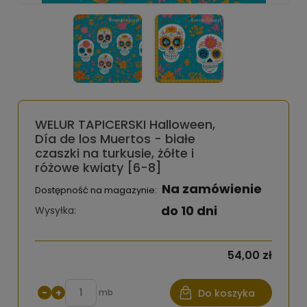
WELUR TAPICERSKI Halloween,
Día de los Muertos - białe
czaszki na turkusie, żółte i
różowe kwiaty [6-8]
Na zamówienie
Dostępność na magazynie:
do 10 dni
Wysyłka:
54,00 zł
−
+
mb
Do koszyka