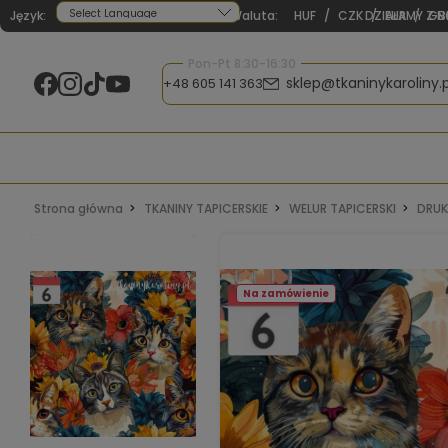
Język:
Waluta:
HUF
/
CZK
DZIAŁAMY Z N
/
EUR
/
GB
Powered by
Pon-Pt 8:30-16:30
sklep@tkaninykaroliny.p
+48 605 141 363
Strona główna
TKANINY TAPICERSKIE
WELUR TAPICERSKI
DRUK
Na zamówienie