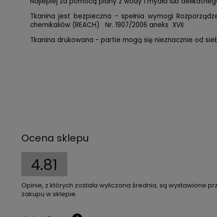
Najlepiej za pomocą piany z wody i mydła lub delikatnego
Tkanina jest bezpieczna - spełnia wymogi Rozporząd
chemikaliów (REACH) Nr. 1907/2006 aneks XVII
Tkanina drukowana - partie mogą się nieznacznie od siebi
Ocena sklepu
4.81
Opinie, z których została wyliczona średnia, są wystawione pr
zakupu w sklepie.