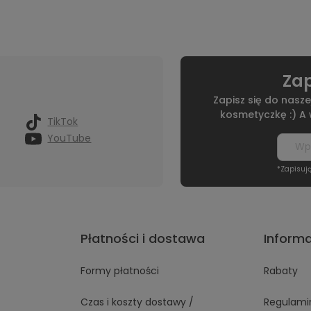
Zap
Zapisz się do nasze
kosmetyczkę :) A
TikTok
YouTube
*Zapisuj
Płatności i dostawa
Inform
Formy płatności
Rabaty
Czas i koszty dostawy /
Regulami