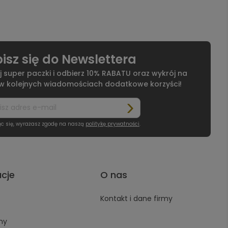
isz się do Newslettera
j super paczki i odbierz 10% RABATU oraz wykrój na
 w kolejnych wiadomościach dodatkowe korzyści!
ąc się, wyrażasz zgodę na naszą
politykę prywatności
.
acje
O nas
Kontakt i dane firmy
ny