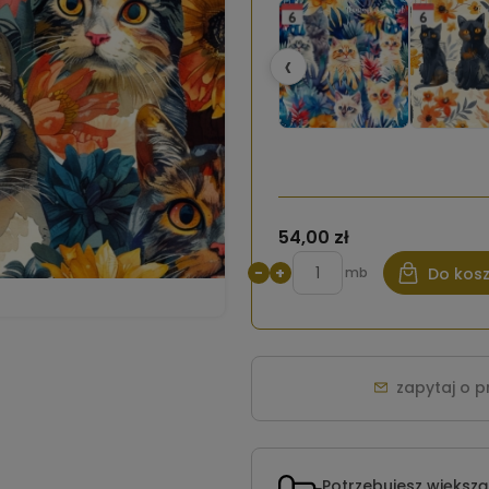
‹
54,00 zł
−
+
mb
Do kos
zapytaj o 
Potrzebujesz większą 