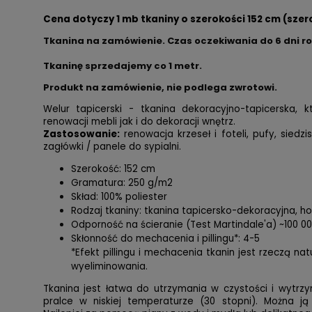
Cena dotyczy 1 mb tkaniny o szerokości 152 cm (szer
Tkanina na zamówienie. Czas oczekiwania do 6 dni r
Tkaninę sprzedajemy co 1 metr.
Produkt na zamówienie, nie podlega zwrotowi.
Welur tapicerski - tkanina dekoracyjno-tapicerska,
renowacji mebli jak i do dekoracji wnętrz.
Zastosowanie:
renowacja krzeseł i foteli, pufy, siedzi
zagłówki / panele do sypialni.
Szerokość: 152 cm
Gramatura: 250 g/m2
Skład: 100% poliester
Rodzaj tkaniny: tkanina tapicersko-dekoracyjna, 
Odporność na ścieranie (Test Martindale'a) ~100 0
Skłonność do mechacenia i pillingu*: 4-5
*Efekt pillingu i mechacenia tkanin jest rzeczą na
wyeliminowania.
Tkanina jest łatwa do utrzymania w czystości i wytrzy
pralce w niskiej temperaturze (30 stopni). Można ją