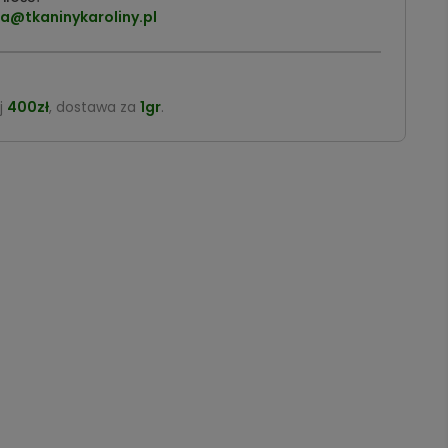
a@tkaninykaroliny.pl
j
400zł
, dostawa za
1gr
.