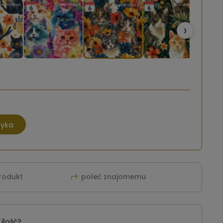
›
zyka
produkt
poleć znajomemu
ilość?