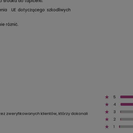
 środka do tapicerki.
zenia UE dotyczącego szkodliwych
e różnić.
5
4
3
zez zweryfikowanych klientów, którzy dokonali
2
1