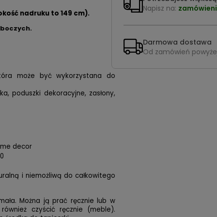
Napisz na:
zamówieni
okość nadruku to 149 cm).
oboczych.
Darmowa dostawa
Od zamówień powyże
 która może być wykorzystana do
ska, poduszki dekoracyjne, zasłony,
home decor
00
turalną i niemożliwą do całkowitego
mała. Można ją prać ręcznie lub w
 również czyścić ręcznie (meble).