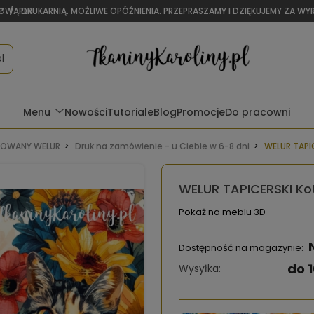
OWĄ DRUKARNIĄ. MOŻLIWE OPÓŹNIENIA. PRZEPRASZAMY I DZIĘKUJEMY ZA W
P
/
PLN
l
Menu
Nowości
Tutoriale
Blog
Promocje
Do pracowni
OWANY WELUR
Druk na zamówienie - u Ciebie w 6-8 dni
WELUR TAPIC
WELUR TAPICERSKI Ko
Pokaż na meblu 3D
Dostępność na magazynie:
do 1
Wysyłka: