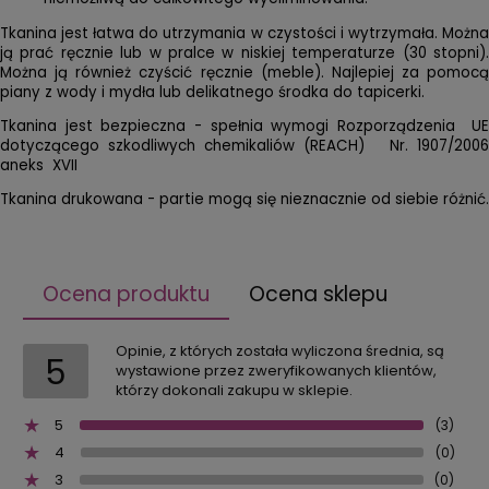
Tkanina jest łatwa do utrzymania w czystości i wytrzymała. Można
ją prać ręcznie lub w pralce w niskiej temperaturze (30 stopni).
Można ją również czyścić ręcznie (meble). Najlepiej za pomocą
piany z wody i mydła lub delikatnego środka do tapicerki.
Tkanina jest bezpieczna - spełnia wymogi Rozporządzenia UE
dotyczącego szkodliwych chemikaliów (REACH) Nr. 1907/2006
aneks XVII
Tkanina drukowana - partie mogą się nieznacznie od siebie różnić.
Ocena produktu
Ocena sklepu
Opinie, z których została wyliczona średnia, są
5
wystawione przez zweryfikowanych klientów,
którzy dokonali zakupu w sklepie.
5
(3)
4
(0)
3
(0)