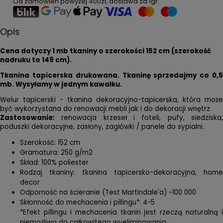
Od zamówień powyżej
400zł
, dostawa za
1gr
.
Opis
Cena dotyczy 1 mb tkaniny o szerokości 152 cm (szerokość
nadruku to 149 cm).
Tkanina tapicerska drukowana. Tkaninę sprzedajmy co 0,5
mb. Wysyłamy w jednym kawałku.
Welur tapicerski - tkanina dekoracyjno-tapicerska, która może
być wykorzystana do renowacji mebli jak i do dekoracji wnętrz.
Zastosowanie:
renowacja krzeseł i foteli, pufy, siedziska,
poduszki dekoracyjne, zasłony, zagłówki / panele do sypialni.
Szerokość: 152 cm
Gramatura: 250 g/m2
Skład: 100% poliester
Rodzaj tkaniny: tkanina tapicersko-dekoracyjna, home
decor
Odporność na ścieranie (Test Martindale'a) ~100 000
Skłonność do mechacenia i pillingu*: 4-5
*Efekt pillingu i mechacenia tkanin jest rzeczą naturalną i
niemożliwą do całkowitego wyeliminowania.