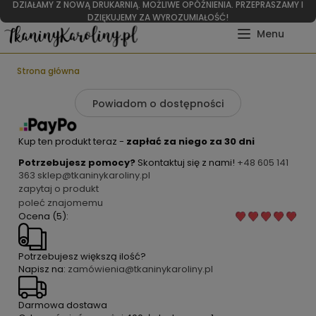
DZIAŁAMY Z NOWĄ DRUKARNIĄ. MOŻLIWE OPÓŹNIENIA. PRZEPRASZAMY I
DZIĘKUJEMY ZA WYROZUMIAŁOŚĆ!
Strona główna
Powiadom o dostępności
Kup ten produkt teraz -
zapłać za niego za 30 dni
Potrzebujesz pomocy?
Skontaktuj się z nami!
+48 605 141
363
sklep@tkaninykaroliny.pl
zapytaj o produkt
poleć znajomemu
Ocena (5):
Potrzebujesz większą ilość?
Napisz na:
zamówienia@tkaninykaroliny.pl
Darmowa dostawa