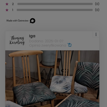
2
(0)
1
(0)
Iga
Dodano: 2025-01-07
Opinia zweryfikowana