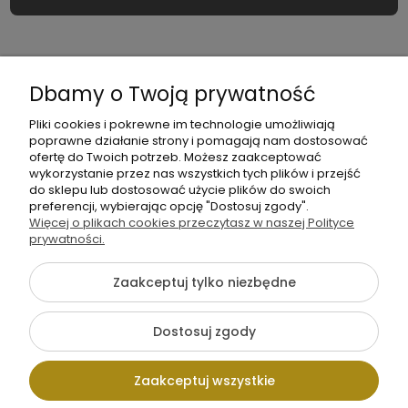
moc
Moje
Płatności
Informacje
Dbamy o Twoją prywatność
konto
i
dostawa
Pliki cookies i pokrewne im technologie umożliwiają
poprawne działanie strony i pomagają nam dostosować
ofertę do Twoich potrzeb. Możesz zaakceptować
wykorzystanie przez nas wszystkich tych plików i przejść
do sklepu lub dostosować użycie plików do swoich
preferencji, wybierając opcję "Dostosuj zgody".
Więcej o plikach cookies przeczytasz w naszej Polityce
+48
prywatności.
Napisz
605
do
141
Zaakceptuj tylko niezbędne
nas
363
Dostosuj zgody
Pokaż pełną wersję strony
Zaakceptuj wszystkie
Sklep internetowy Shoper.pl