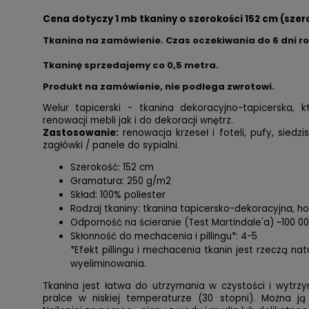
Cena dotyczy 1 mb tkaniny o szerokości 152 cm (szer
Tkanina na zamówienie. Czas oczekiwania do 6 dni r
Tkaninę sprzedajemy co 0,5 metra.
Produkt na zamówienie, nie podlega zwrotowi.
Welur tapicerski - tkanina dekoracyjno-tapicerska,
renowacji mebli jak i do dekoracji wnętrz.
Zastosowanie:
renowacja krzeseł i foteli, pufy, siedzi
zagłówki / panele do sypialni.
Szerokość: 152 cm
Gramatura: 250 g/m2
Skład: 100% poliester
Rodzaj tkaniny: tkanina tapicersko-dekoracyjna, 
Odporność na ścieranie (Test Martindale'a) ~100 0
Skłonność do mechacenia i pillingu*: 4-5
*Efekt pillingu i mechacenia tkanin jest rzeczą na
wyeliminowania.
Tkanina jest łatwa do utrzymania w czystości i wytrzy
pralce w niskiej temperaturze (30 stopni). Można ją