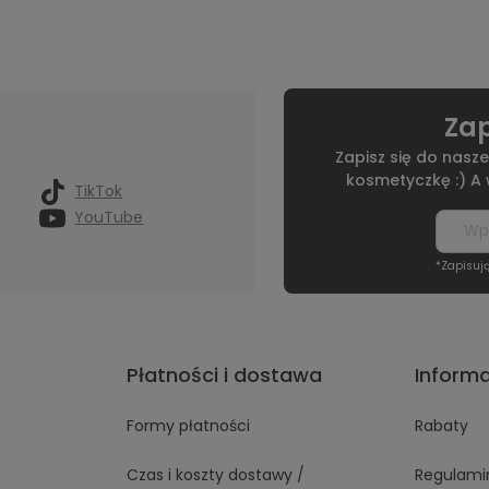
Zap
Zapisz się do nasze
kosmetyczkę :) A
TikTok
YouTube
*Zapisuj
Płatności i dostawa
Inform
Formy płatności
Rabaty
Czas i koszty dostawy /
Regulami