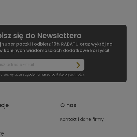
isz się do Newslettera
j super paczki i odbierz 10% RABATU oraz wykrój na
 w kolejnych wiadomościach dodatkowe korzyści!
ąc się, wyrażasz zgodę na naszą
politykę prywatności
.
acje
O nas
Kontakt i dane firmy
ny