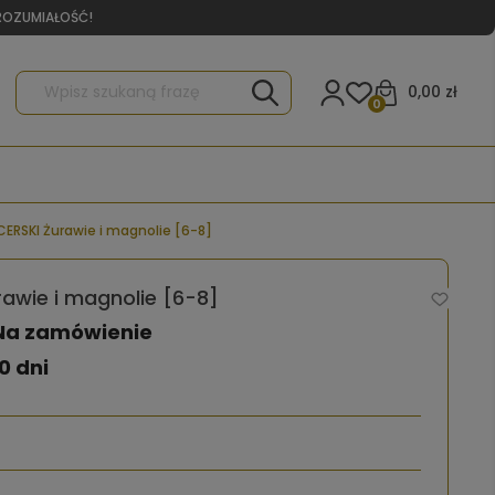
YROZUMIAŁOŚĆ!
0,00 zł
0
ERSKI Żurawie i magnolie [6-8]
awie i magnolie [6-8]
Na zamówienie
0 dni