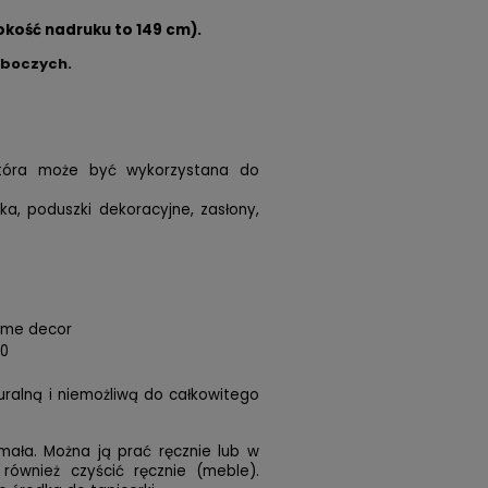
okość nadruku to 149 cm).
oboczych.
 która może być wykorzystana do
ska, poduszki dekoracyjne, zasłony,
home decor
00
turalną i niemożliwą do całkowitego
mała. Można ją prać ręcznie lub w
 również czyścić ręcznie (meble).