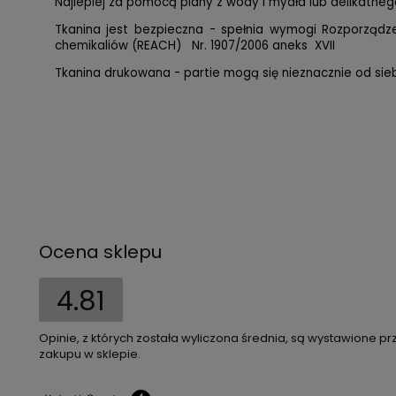
Najlepiej za pomocą piany z wody i mydła lub delikatnego
Tkanina jest bezpieczna - spełnia wymogi Rozporząd
chemikaliów (REACH) Nr. 1907/2006 aneks XVII
Tkanina drukowana - partie mogą się nieznacznie od siebi
Ocena sklepu
4.81
Opinie, z których została wyliczona średnia, są wystawione pr
zakupu w sklepie.