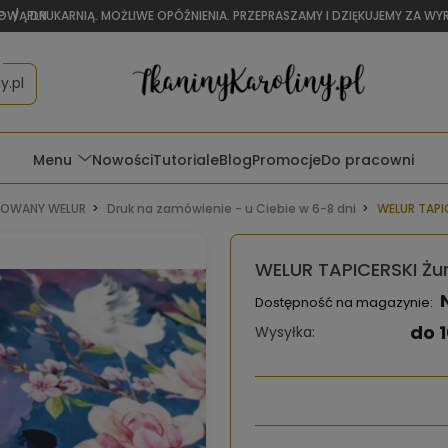
OWĄ DRUKARNIĄ. MOŻLIWE OPÓŹNIENIA. PRZEPRASZAMY I DZIĘKUJEMY ZA W
P
/
PLN
y.pl
Menu
Nowości
Tutoriale
Blog
Promocje
Do pracowni
OWANY WELUR
Druk na zamówienie - u Ciebie w 6-8 dni
WELUR TAPIC
WELUR TAPICERSKI Żur
Dostępność na magazynie:
do 1
Wysyłka: