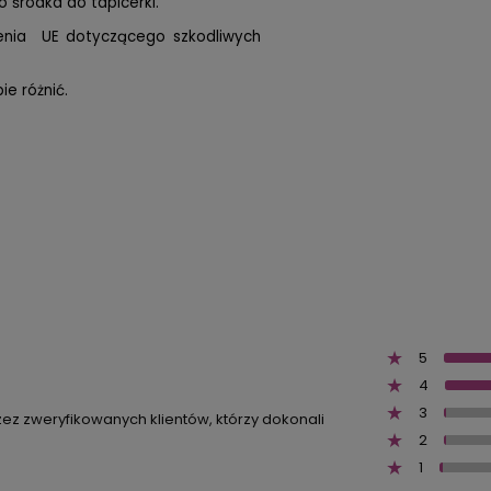
 środka do tapicerki.
zenia UE dotyczącego szkodliwych
e różnić.
5
4
3
zez zweryfikowanych klientów, którzy dokonali
2
1