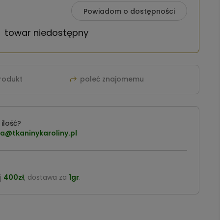
Powiadom o dostępności
towar niedostępny
produkt
poleć znajomemu
ilość?
a@tkaninykaroliny.pl
j
400zł
, dostawa za
1gr
.