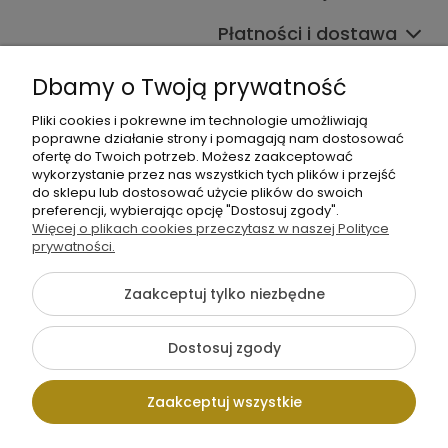
Płatności i dostawa
Informacje
Dbamy o Twoją prywatność
O nas
Pliki cookies i pokrewne im technologie umożliwiają
poprawne działanie strony i pomagają nam dostosować
ofertę do Twoich potrzeb. Możesz zaakceptować
wykorzystanie przez nas wszystkich tych plików i przejść
do sklepu lub dostosować użycie plików do swoich
preferencji, wybierając opcję "Dostosuj zgody".
Więcej o plikach cookies przeczytasz w naszej Polityce
prywatności.
+48 605 141 363
Napisz do nas
Zaakceptuj tylko niezbędne
Dostosuj zgody
Pokaż pełną wersję strony
Zaakceptuj wszystkie
Sklep internetowy Shoper.pl