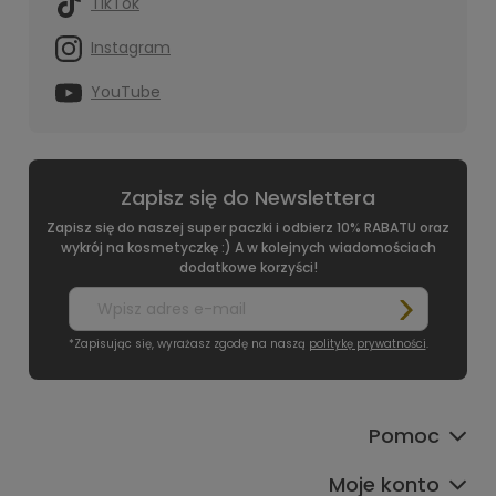
TikTok
Instagram
YouTube
Zapisz się do Newslettera
Zapisz się do naszej super paczki i odbierz 10% RABATU oraz
wykrój na kosmetyczkę :) A w kolejnych wiadomościach
dodatkowe korzyści!
*Zapisując się, wyrażasz zgodę na naszą
politykę prywatności
.
Pomoc
Moje konto