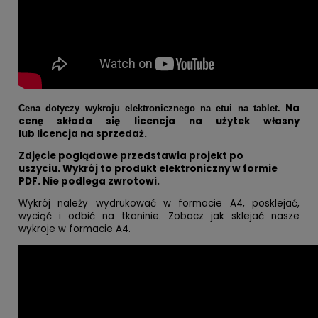
Na
Cena dotyczy wykroju elektronicznego na etui na tablet.
cenę składa się licencja na użytek własny
lub licencja na sprzedaż.
Zdjęcie poglądowe przedstawia projekt po
uszyciu.
Wykrój to produkt elektroniczny w formie
PDF. Nie podlega zwrotowi.
Wykrój należy wydrukować w formacie A4, posklejać,
wyciąć i odbić na tkaninie. Zobacz jak sklejać nasze
wykroje w formacie A4.