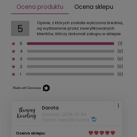
Ocena produktu
Ocena sklepu
Opinie, z których została wyliczona średnia,
5
są wystawione przez zweryfikowanych
klientów, którzy dokonali zakupu w sklepie.
5
(1)
4
(0)
3
(0)
2
(0)
1
(0)
Dorota
Dodano: 2024-01-04
Opinia zweryfikowana
Ocena sklepu: