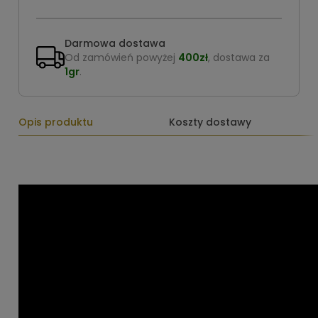
Darmowa dostawa
Od zamówień powyżej
400zł
, dostawa za
1gr
.
Opis produktu
Koszty dostawy