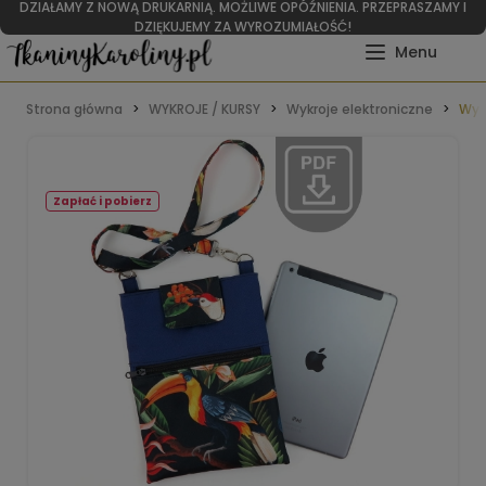
DZIAŁAMY Z NOWĄ DRUKARNIĄ. MOŻLIWE OPÓŹNIENIA. PRZEPRASZAMY I
DZIĘKUJEMY ZA WYROZUMIAŁOŚĆ!
Strona główna
WYKROJE / KURSY
Wykroje elektroniczne
Wykr
Zapłać i pobierz