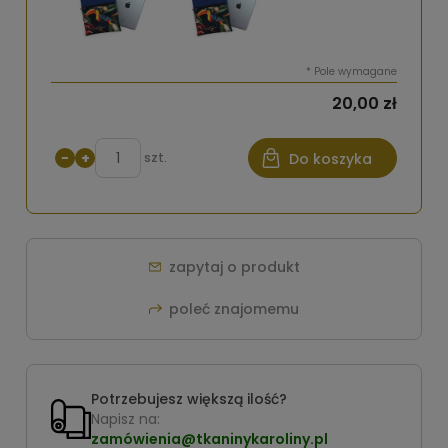
*
Pole wymagane
20,00 zł
−
+
szt.
Do koszyka
zapytaj o produkt
poleć znajomemu
Potrzebujesz większą ilość?
Napisz na:
zamówienia@tkaninykaroliny.pl