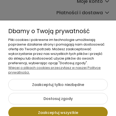
Moje konto
Płatności i dostawa
Informacje
Dbamy o Twoją prywatność
O nas
Pliki cookies i pokrewne im technologie umożliwiają
poprawne działanie strony i pomagają nam dostosować
ofertę do Twoich potrzeb. Możesz zaakceptować
wykorzystanie przez nas wszystkich tych plików i przejść
do sklepu lub dostosować użycie plików do swoich
preferencji, wybierając opcję "Dostosuj zgody".
Więcej o plikach cookies przeczytasz w naszej Polityce
+48 605 141 363
prywatności.
Napisz do nas
Zaakceptuj tylko niezbędne
{literal}
Dostosuj zgody
Pokaż pełną wersję strony
Zaakceptuj wszystkie
Sklep internetowy Shoper.pl