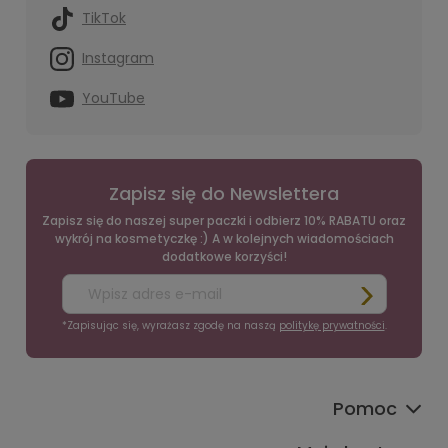
TikTok
Instagram
YouTube
Zapisz się do Newslettera
Zapisz się do naszej super paczki i odbierz 10% RABATU oraz
wykrój na kosmetyczkę :) A w kolejnych wiadomościach
dodatkowe korzyści!
*Zapisując się, wyrażasz zgodę na naszą
politykę prywatności
.
Pomoc