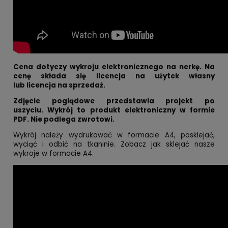
Cena dotyczy wykroju elektronicznego na nerkę. Na
cenę składa się licencja na użytek własny
lub licencja na sprzedaż.
Zdjęcie poglądowe przedstawia projekt po
uszyciu.
Wykrój to produkt elektroniczny w formie
PDF. Nie podlega zwrotowi.
Wykrój należy wydrukować w formacie A4, posklejać,
wyciąć i odbić na tkaninie. Zobacz jak sklejać nasze
wykroje w formacie A4.