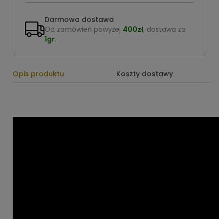
Darmowa dostawa
Od zamówień powyżej
400zł
, dostawa za
1gr
.
Opis produktu
Koszty dostawy