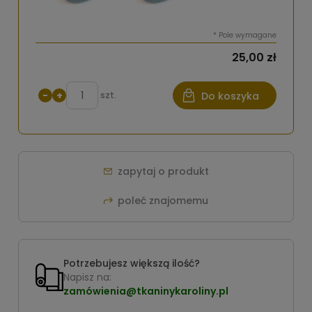
*
Pole wymagane
25,00 zł
−
+
szt.
Do koszyka
zapytaj o produkt
poleć znajomemu
Potrzebujesz większą ilość?
Napisz na:
zamówienia@tkaninykaroliny.pl