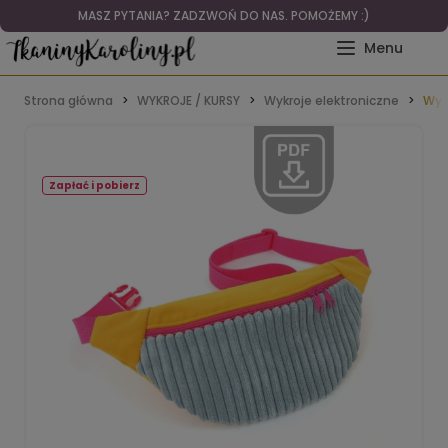
WITAMY W RAJU DLA RĘKODZIELNIKÓW I TAPICERÓW
Strona główna
WYKROJE / KURSY
Wykroje elektroniczne
Wykr
Zapłać i pobierz