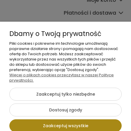
Płatności i dostawa
Informacje
Dbamy o Twoją prywatność
O nas
Pliki cookies i pokrewne im technologie umożliwiają
poprawne działanie strony i pomagają nam dostosować
ofertę do Twoich potrzeb. Możesz zaakceptować
wykorzystanie przez nas wszystkich tych plików i przejść
do sklepu lub dostosować użycie plików do swoich
preferencji, wybierając opcję "Dostosuj zgody".
Więcej o plikach cookies przeczytasz w naszej Polityce
+48 605 141 363
prywatności.
Napisz do nas
Zaakceptuj tylko niezbędne
{literal}
Dostosuj zgody
Pokaż pełną wersję strony
Zaakceptuj wszystkie
Sklep internetowy Shoper.pl