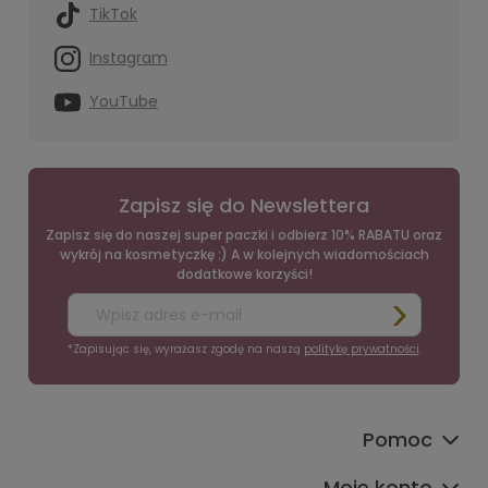
TikTok
Instagram
YouTube
Zapisz się do Newslettera
Zapisz się do naszej super paczki i odbierz 10% RABATU oraz
wykrój na kosmetyczkę :) A w kolejnych wiadomościach
dodatkowe korzyści!
*Zapisując się, wyrażasz zgodę na naszą
politykę prywatności
.
Pomoc
Moje konto