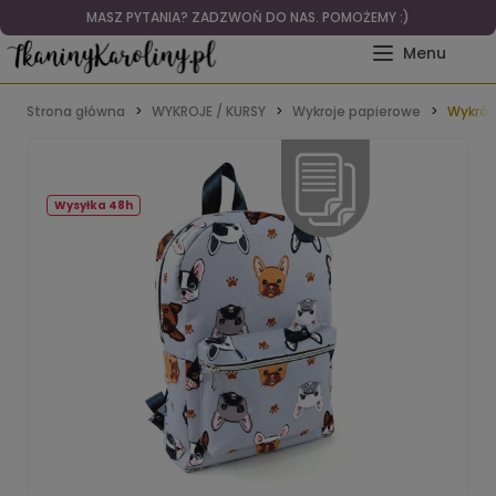
MASZ PYTANIA? ZADZWOŃ DO NAS. POMOŻEMY :)
Strona główna
WYKROJE / KURSY
Wykroje papierowe
Wykrój
Wysyłka 48h