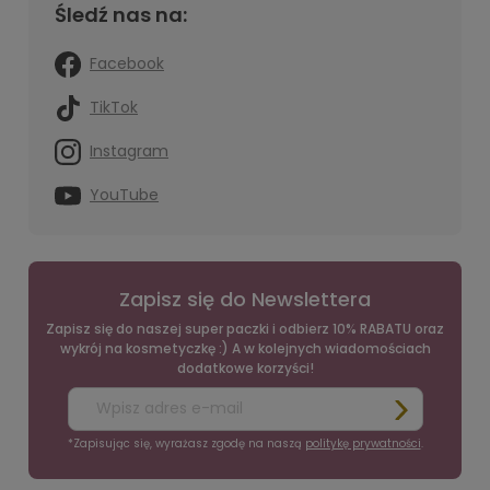
Śledź nas na:
Facebook
TikTok
Instagram
YouTube
Zapisz się do Newslettera
Zapisz się do naszej super paczki i odbierz 10% RABATU oraz
wykrój na kosmetyczkę :) A w kolejnych wiadomościach
dodatkowe korzyści!
*Zapisując się, wyrażasz zgodę na naszą
politykę prywatności
.