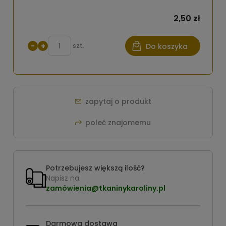
2,50 zł
−
+
szt.
Do koszyka
zapytaj o produkt
poleć znajomemu
Potrzebujesz większą ilość?
Napisz na:
zamówienia@tkaninykaroliny.pl
Darmowa dostawa