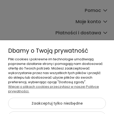
Pomoc
Moje konto
Płatności i dostawa
Informacje
Dbamy o Twoją prywatność
O nas
Pliki cookies i pokrewne im technologie umożliwiają
poprawne działanie strony i pomagają nam dostosować
ofertę do Twoich potrzeb. Możesz zaakceptować
wykorzystanie przez nas wszystkich tych plików i przejść
do sklepu lub dostosować użycie plików do swoich
preferencji, wybierając opcję "Dostosuj zgody".
Więcej o plikach cookies przeczytasz w naszej Polityce
+48 605 141 363
prywatności.
Napisz do nas
Zaakceptuj tylko niezbędne