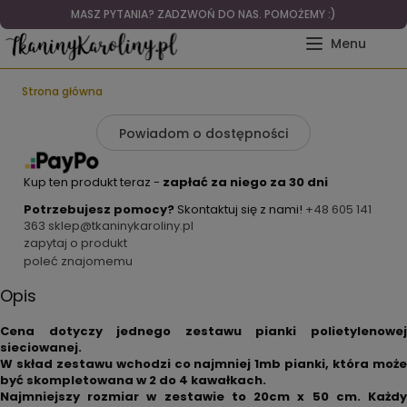
MASZ PYTANIA? ZADZWOŃ DO NAS. POMOŻEMY :)
Strona główna
Powiadom o dostępności
Kup ten produkt teraz -
zapłać za niego za 30 dni
Potrzebujesz pomocy?
Skontaktuj się z nami!
+48 605 141
363
sklep@tkaninykaroliny.pl
zapytaj o produkt
poleć znajomemu
Opis
Cena dotyczy jednego zestawu pianki polietylenowej
sieciowanej.
W skład zestawu wchodzi co najmniej 1mb pianki, która może
być skompletowana w 2 do 4 kawałkach.
Najmniejszy rozmiar w zestawie to 20cm x 50 cm. Każdy