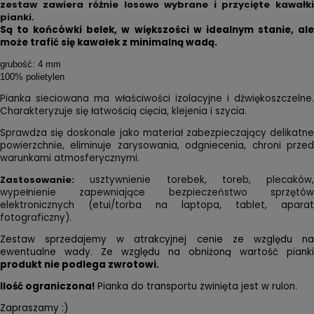
zestaw zawiera różnie losowo wybrane i przycięte kawałki
pianki.
Są to końcówki belek, w większości w idealnym stanie, ale
może trafić się
kawałek z minimalną wadą.
grubość: 4 mm
100% polietylen
Pianka sieciowana ma właściwości izolacyjne i dźwiękoszczelne.
Charakteryzuje się łatwością cięcia, klejenia i szycia.
Sprawdza się doskonale jako materiał zabezpieczający delikatne
powierzchnie, eliminuje zarysowania, odgniecenia, chroni przed
warunkami atmosferycznymi.
Zastosowanie:
usztywnienie torebek, toreb, plecaków,
wypełnienie zapewniające bezpieczeństwo sprzętów
elektronicznych (etui/torba na laptopa, tablet, aparat
fotograficzny).
Zestaw
sprzedajemy w atrakcyjnej cenie ze względu na
ewentualne wady. Ze względu na obniżoną wartość pianki
produkt nie podlega zwrotowi.
Ilość ograniczona!
Pianka do transportu zwinięta jest w rulon.
Zapraszamy :)