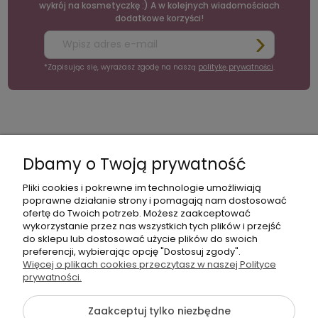
wykrój na kosmetyczkę :) A w kolejnych wiadomościach
dodatkowe korzyści!
*Zapisując się, wyrażasz zgodę na naszą
politykę prywatności
.
moc
Moje
Płatności
Informacje
konto
i
Dbamy o Twoją prywatność
dostawa
Pliki cookies i pokrewne im technologie umożliwiają
poprawne działanie strony i pomagają nam dostosować
ofertę do Twoich potrzeb. Możesz zaakceptować
wykorzystanie przez nas wszystkich tych plików i przejść
do sklepu lub dostosować użycie plików do swoich
preferencji, wybierając opcję "Dostosuj zgody".
+48
Więcej o plikach cookies przeczytasz w naszej Polityce
Napisz
605
prywatności.
do
141
nas
Zaakceptuj tylko niezbędne
363