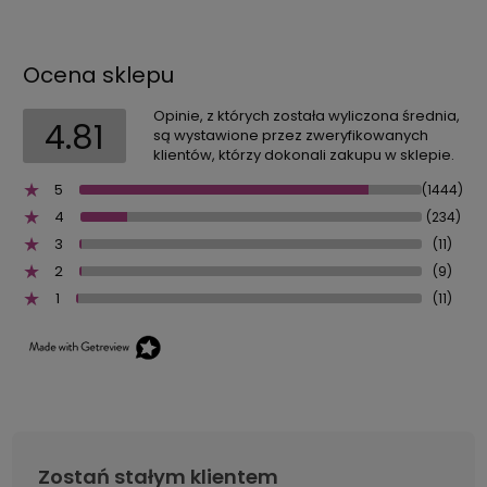
Ocena sklepu
Opinie, z których została wyliczona średnia,
4.81
są wystawione przez zweryfikowanych
klientów, którzy dokonali zakupu w sklepie.
5
(1444)
4
(234)
3
(11)
2
(9)
1
(11)
Zostań stałym klientem