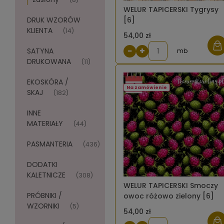
WELUR TAPICERSKI Tygrysy
DRUK WZORÓW
[6]
KLIENTA
(14)
54,00 zł
−
+
SATYNA
mb
DRUKOWANA
(11)
EKOSKÓRA /
Na zamówienie
SKAJ
(182)
INNE
MATERIAŁY
(44)
PASMANTERIA
(436)
DODATKI
KALETNICZE
(308)
WELUR TAPICERSKI Smoczy
PRÓBNIKI /
owoc różowo zielony [6]
WZORNIKI
(5)
54,00 zł