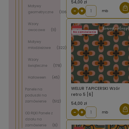
54,00 zł
Motywy
−
+
mb
geometryczne
(106)
Wzory
owocowe
(11)
Na zamówienie
Motywy
młodzieżowe
(322)
Wzory
świąteczne
(178)
Halloween
(45)
WELUR TAPICERSKI Wzór
Panele na
retro 5 [6]
poduszki na
zamówienie
(512)
54,00 zł
−
+
mb
OD RĘKI Panele z
działu na
zamówienie
(6)