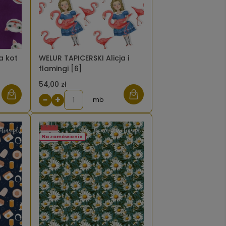
a kot
WELUR TAPICERSKI Alicja i
flamingi [6]
54,00 zł
−
+
mb
Na zamówienie