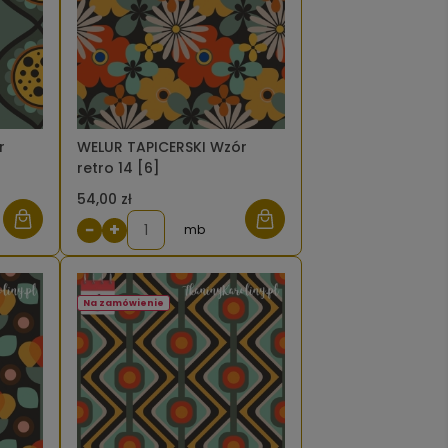
r
WELUR TAPICERSKI Wzór
retro 14 [6]
54,00 zł
−
+
mb
Na zamówienie