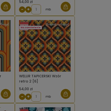
54,00 zł
−
+
mb
Na zamówienie
r
WELUR TAPICERSKI Wzór
retro 2 [6]
54,00 zł
−
+
mb