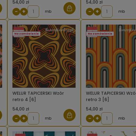
54,00 zł
54,00 zł
−
+
−
+
mb
mb
Na zamówienie
Na zamówienie
WELUR TAPICERSKI Wzór
WELUR TAPICERSKI Wzó
retro 4 [6]
retro 3 [6]
54,00 zł
54,00 zł
−
+
−
+
mb
mb