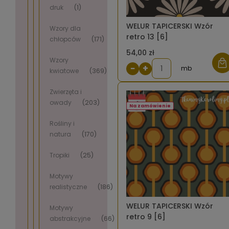
druk
(1)
WELUR TAPICERSKI Wzór
Wzory dla
retro 13 [6]
chłopców
(171)
54,00 zł
Wzory
−
+
mb
kwiatowe
(369)
Zwierzęta i
owady
(203)
Na zamówienie
Rośliny i
natura
(170)
Tropiki
(25)
Motywy
realistyczne
(186)
WELUR TAPICERSKI Wzór
Motywy
retro 9 [6]
abstrakcyjne
(66)