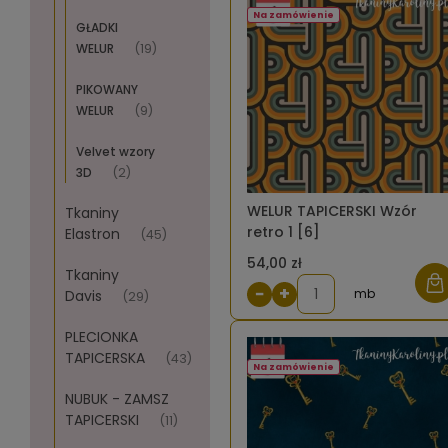
Na zamówienie
GŁADKI
WELUR
(19)
PIKOWANY
WELUR
(9)
Velvet wzory
3D
(2)
WELUR TAPICERSKI Wzór
Tkaniny
retro 1 [6]
Elastron
(45)
54,00 zł
Tkaniny
−
+
mb
Davis
(29)
PLECIONKA
TAPICERSKA
(43)
Na zamówienie
NUBUK - ZAMSZ
TAPICERSKI
(11)