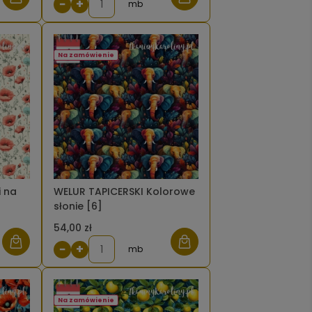
−
+
mb
Na zamówienie
 na
WELUR TAPICERSKI Kolorowe
słonie [6]
54,00 zł
−
+
mb
Na zamówienie