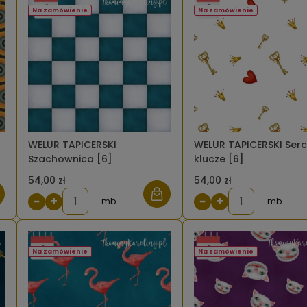
Na zamówienie
Na zamówienie
WELUR TAPICERSKI
WELUR TAPICERSKI Serc
Szachownica [6]
klucze [6]
54,00 zł
54,00 zł
−
+
−
+
mb
mb
Na zamówienie
Na zamówienie