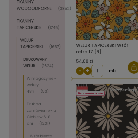
TKANINY
WODOODPORNE
(3852)
TKANINY
TAPICERSKIE
(1745)
WELUR
WELUR TAPICERSKI Wzór
TAPICERSKI
(1657)
retro 17 [6]
DRUKOWANY
54,00 zł
WELUR
(1624)
−
+
mb
W magazynie -
welury
48h
(53)
Na zamówienie
Druk na
zamówienie - u
Ciebie w 6-8
dni
(1201)
Wzór klienta -