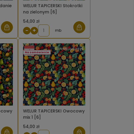
danie
WELUR TAPICERSKI Stokrotki
na zielonym [6]
54,00 zł
−
+
mb
Na zamówienie
ocowy
WELUR TAPICERSKI Owocowy
mix 1 [6]
54,00 zł