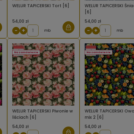
WELUR TAPICERSKI Tort [6]
WELUR TAPICERSKI Śnia
[6]
54,00 zł
54,00 zł
−
+
−
+
mb
mb
Na zamówienie
Na zamówienie
WELUR TAPICERSKI Piwonie w
WELUR TAPICERSKI Ow
liściach [6]
mix 2 [6]
54,00 zł
54,00 zł