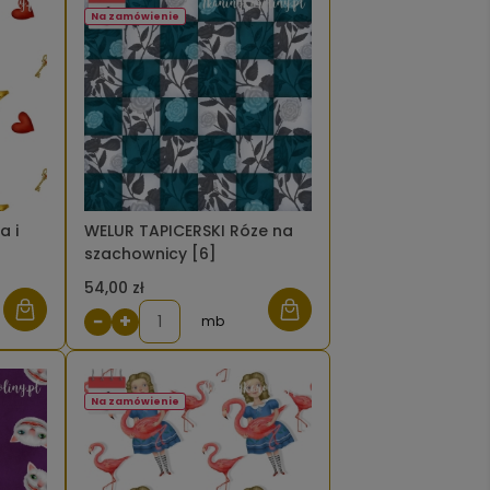
Na zamówienie
a i
WELUR TAPICERSKI Róze na
szachownicy [6]
54,00 zł
−
+
mb
Na zamówienie