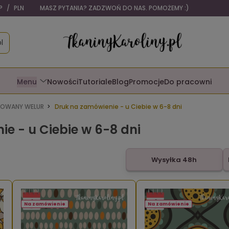
P
/
PLN
WITAMY W RAJU DLA RĘKODZIELNIKÓW I TAPICERÓW
l
Menu
Nowości
Tutoriale
Blog
Promocje
Do pracowni
OWANY WELUR
Druk na zamówienie - u Ciebie w 6-8 dni
e - u Ciebie w 6-8 dni
Wysyłka 48h
Na zamówienie
Na zamówienie