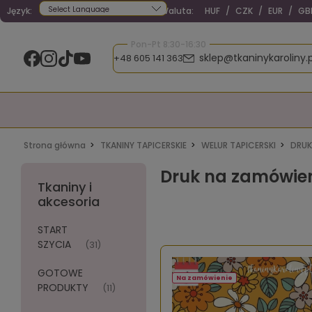
Język:
Waluta:
HUF
/
CZK
/
EUR
/
GB
Powered by
Pon-Pt 8:30-16:30
sklep@tkaninykaroliny.p
+48 605 141 363
Strona główna
TKANINY TAPICERSKIE
WELUR TAPICERSKI
DRUK
Druk na zamówieni
Tkaniny i
akcesoria
START
SZYCIA
(31)
GOTOWE
Na zamówienie
PRODUKTY
(11)