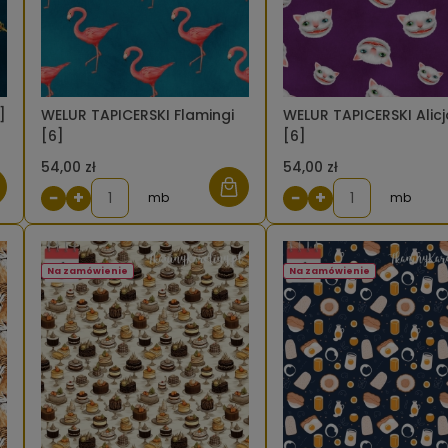
]
WELUR TAPICERSKI Flamingi
WELUR TAPICERSKI Alicj
[6]
[6]
54,00 zł
54,00 zł
−
+
−
+
mb
mb
Na zamówienie
Na zamówienie