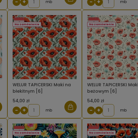
−
+
−
+
mb
mb
Na zamówienie
Na zamówienie
WELUR TAPICERSKI Maki na
WELUR TAPICERSKI Maki
błekitnym [6]
beżowym [6]
54,00 zł
54,00 zł
−
+
−
+
mb
mb
Na zamówienie
Na zamówienie