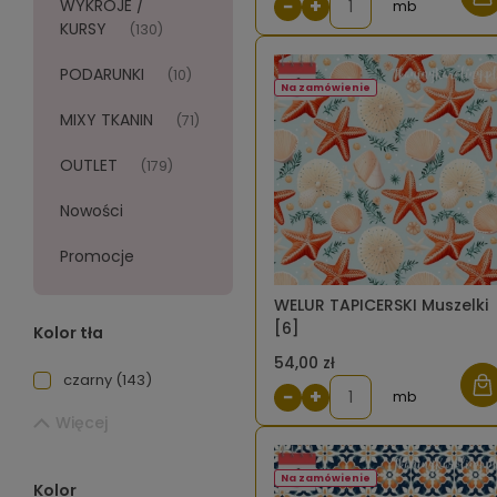
−
+
WYKROJE /
mb
KURSY
(130)
PODARUNKI
(10)
Na zamówienie
MIXY TKANIN
(71)
OUTLET
(179)
Nowości
Promocje
WELUR TAPICERSKI Muszelki
[6]
Kolor tła
54,00 zł
czarny
(143)
−
+
mb
Więcej
Na zamówienie
Kolor